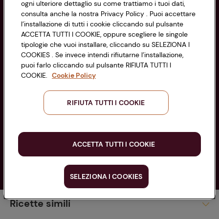
ogni ulteriore dettaglio su come trattiamo i tuoi dati,
PARTITA IVA 03320960374
consulta anche la nostra Privacy Policy . Puoi accettare
l’installazione di tutti i cookie cliccando sul pulsante
ACCETTA TUTTI I COOKIE, oppure scegliere le singole
Servizio clienti
tipologie che vuoi installare, cliccando su SELEZIONA I
COOKIES . Se invece intendi rifiutarne l’installazione,
puoi farlo cliccando sul pulsante RIFIUTA TUTTI I
COOKIE.
Cookie Policy
Seguici sui Social:
RIFIUTA TUTTI I COOKIE
Scarica l'app
ACCETTA TUTTI I COOKIE
SELEZIONA I COOKIES
Primi piatti
Copyright @ Conad 2025
Ricette simili
La cucina estiva
Pasta al pesto