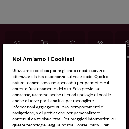
Conad
Spesa online
Assicurazioni
Viaggi
Istituz
Noi Amiamo i Cookies!
Utilizziamo i cookies per migliorare i nostri servizi e
Informazioni
ottimizzare la tua esperienza sul nostro sito. Quelli di
natura tecnica sono indispensabili per permettere il
corretto funzionamento del sito. Solo previo tuo
Privacy Policy
consenso, useremo anche ulteriori tipologie di cookie,
anche di terze parti, analitici per raccogliere
Cookie Policy
CONAD SOCIETÀ COOPERATIVA
informazioni aggregate sui tuoi comportamenti di
navigazione, o di profilazione per personalizzare i
Via Michelino, 59 | 40127 BOLOGNA
Impostazioni Cookie
contenuti da te visualizzati. Per maggiori informazioni su
Codice Fiscale e Registro Imprese
queste tecnologie, leggi la nostra Cookie Policy . Per
di Bologna 00865960157
Accessibilità