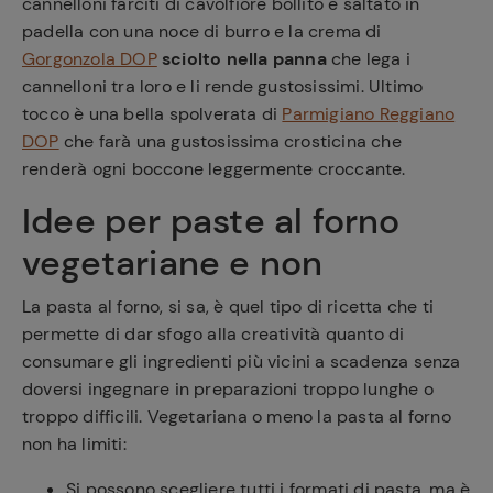
cannelloni farciti di cavolfiore bollito e saltato in
padella con una noce di burro e la crema di
Gorgonzola DOP
sciolto nella panna
che lega i
cannelloni tra loro e li rende gustosissimi. Ultimo
tocco è una bella spolverata di
Parmigiano Reggiano
DOP
che farà una gustosissima crosticina che
renderà ogni boccone leggermente croccante.
Idee per paste al forno
vegetariane e non
La pasta al forno, si sa, è quel tipo di ricetta che ti
permette di dar sfogo alla creatività quanto di
consumare gli ingredienti più vicini a scadenza senza
doversi ingegnare in preparazioni troppo lunghe o
troppo difficili. Vegetariana o meno la pasta al forno
non ha limiti:
Si possono scegliere tutti i formati di pasta, ma è