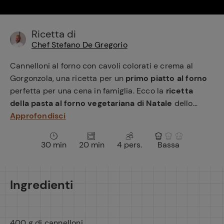
e
Ricetta di
Chef Stefano De Gregorio
Cannelloni al forno con cavoli colorati e crema al
Gorgonzola, una ricetta per un
primo piatto al forno
perfetta per una cena in famiglia. Ecco la
ricetta
della pasta al forno vegetariana di Natale
dello...
Approfondisci
30 min
20 min
4 pers.
Bassa
Ingredienti
400 g di cannelloni