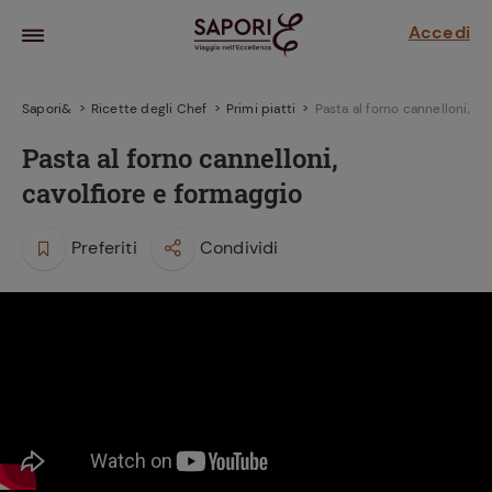
Accedi
Sapori&
Ricette degli Chef
Primi piatti
Pasta al forno cannelloni, ca
Pasta al forno cannelloni,
cavolfiore e formaggio
Preferiti
Condividi
la frutta
za sensi di
 può!
hi e
la ricetta
parare il