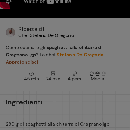
e
Ricetta di
Chef Stefano De Gregorio
Come cucinare gli
spaghetti alla chitarra di
Gragnano Igp
? Lo chef
Stefano De Gregorio
Approfondisci
45 min
74 min
4 pers.
Media
Ingredienti
280 g di spaghetti alla chitarra di Gragnano Igp