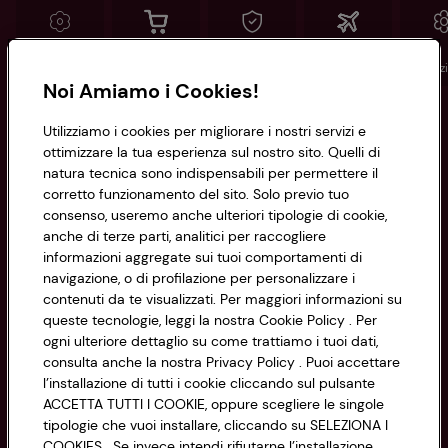
Conad
Spesa online
Assicurazioni
Viaggi
Istituz
Noi Amiamo i Cookies!
Informazioni
Utilizziamo i cookies per migliorare i nostri servizi e
ottimizzare la tua esperienza sul nostro sito. Quelli di
natura tecnica sono indispensabili per permettere il
Privacy Policy
corretto funzionamento del sito. Solo previo tuo
consenso, useremo anche ulteriori tipologie di cookie,
Cookie Policy
anche di terze parti, analitici per raccogliere
CONAD SOCIETÀ COOPERATIVA
informazioni aggregate sui tuoi comportamenti di
Via Michelino, 59 | 40127 BOLOGNA
Impostazioni Cookie
navigazione, o di profilazione per personalizzare i
Codice Fiscale e Registro Imprese
contenuti da te visualizzati. Per maggiori informazioni su
di Bologna 00865960157
Accessibilità
queste tecnologie, leggi la nostra Cookie Policy . Per
PARTITA IVA 03320960374
ogni ulteriore dettaglio su come trattiamo i tuoi dati,
consulta anche la nostra Privacy Policy . Puoi accettare
l’installazione di tutti i cookie cliccando sul pulsante
Servizio clienti
ACCETTA TUTTI I COOKIE, oppure scegliere le singole
tipologie che vuoi installare, cliccando su SELEZIONA I
COOKIES . Se invece intendi rifiutarne l’installazione,