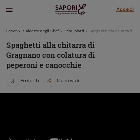
Accedi
Sapori&
Ricette degli Chef
Primi piatti
Spaghetti alla chitarra di 
Spaghetti alla chitarra di
Gragnano con colatura di
peperoni e canocchie
Preferiti
Condividi
la frutta
za sensi di
 può!
hi e
la ricetta
parare il