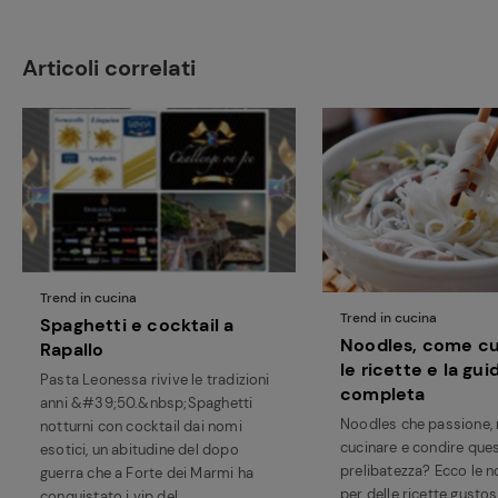
Articoli correlati
Trend in cucina
Trend in cucina
Spaghetti e cocktail a
Noodles, come cuc
Rapallo
le ricette e la gui
Pasta Leonessa rivive le tradizioni
completa
anni &#39;50.&nbsp;Spaghetti
Noodles che passione
notturni con cocktail dai nomi
cucinare e condire que
esotici, un abitudine del dopo
prelibatezza? Ecco le n
guerra che a Forte dei Marmi ha
per delle ricette gusto
conquistato i vip del...