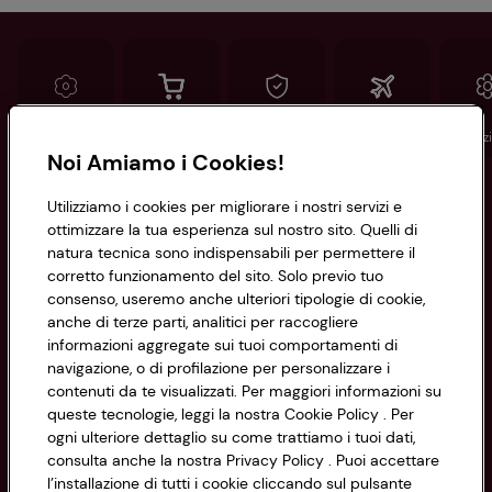
Conad
Spesa online
Assicurazioni
Viaggi
Istituz
Noi Amiamo i Cookies!
Informazioni
Utilizziamo i cookies per migliorare i nostri servizi e
ottimizzare la tua esperienza sul nostro sito. Quelli di
natura tecnica sono indispensabili per permettere il
Privacy Policy
corretto funzionamento del sito. Solo previo tuo
consenso, useremo anche ulteriori tipologie di cookie,
Cookie Policy
anche di terze parti, analitici per raccogliere
CONAD SOCIETÀ COOPERATIVA
informazioni aggregate sui tuoi comportamenti di
Via Michelino, 59 | 40127 BOLOGNA
Impostazioni Cookie
navigazione, o di profilazione per personalizzare i
Codice Fiscale e Registro Imprese
contenuti da te visualizzati. Per maggiori informazioni su
di Bologna 00865960157
Accessibilità
queste tecnologie, leggi la nostra Cookie Policy . Per
PARTITA IVA 03320960374
ogni ulteriore dettaglio su come trattiamo i tuoi dati,
consulta anche la nostra Privacy Policy . Puoi accettare
l’installazione di tutti i cookie cliccando sul pulsante