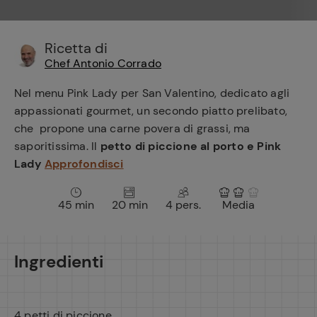
e
Ricetta di
Chef Antonio Corrado
Nel menu Pink Lady per San Valentino, dedicato agli
appassionati gourmet, un secondo piatto prelibato,
che propone una carne povera di grassi, ma
saporitissima. Il
petto di piccione al porto e Pink
Lady
Approfondisci
45 min
20 min
4 pers.
Media
Ingredienti
4 petti di piccione