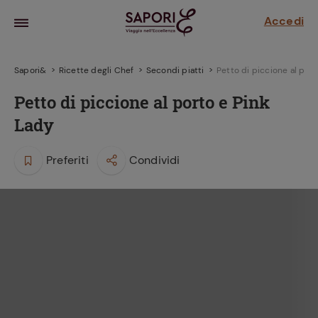
Accedi
Sapori&
Ricette degli Chef
Secondi piatti
Petto di piccione al port
Petto di piccione al porto e Pink
Lady
Preferiti
Condividi
la frutta
za sensi di
 può!
hi e
la ricetta
parare il