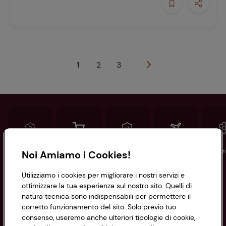
1
2
3
Conad
Spesa online
Assicurazioni
Viaggi
Istituz
Noi Amiamo i Cookies!
Utilizziamo i cookies per migliorare i nostri servizi e
Informazioni
ottimizzare la tua esperienza sul nostro sito. Quelli di
natura tecnica sono indispensabili per permettere il
corretto funzionamento del sito. Solo previo tuo
Privacy Policy
consenso, useremo anche ulteriori tipologie di cookie,