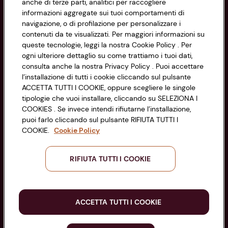
anche di terze parti, analitici per raccogliere
Cookie Policy
CONAD SOCIETÀ COOPERATIVA
informazioni aggregate sui tuoi comportamenti di
navigazione, o di profilazione per personalizzare i
Via Michelino, 59 | 40127 BOLOGNA
Impostazioni Cookie
contenuti da te visualizzati. Per maggiori informazioni su
Codice Fiscale e Registro Imprese
queste tecnologie, leggi la nostra Cookie Policy . Per
di Bologna 00865960157
Accessibilità
ogni ulteriore dettaglio su come trattiamo i tuoi dati,
PARTITA IVA 03320960374
consulta anche la nostra Privacy Policy . Puoi accettare
l’installazione di tutti i cookie cliccando sul pulsante
ACCETTA TUTTI I COOKIE, oppure scegliere le singole
Servizio clienti
tipologie che vuoi installare, cliccando su SELEZIONA I
COOKIES . Se invece intendi rifiutarne l’installazione,
puoi farlo cliccando sul pulsante RIFIUTA TUTTI I
COOKIE.
Cookie Policy
Seguici sui Social:
RIFIUTA TUTTI I COOKIE
Scarica l'app
ACCETTA TUTTI I COOKIE