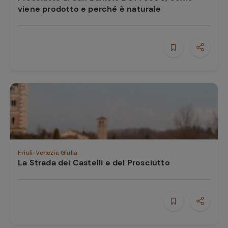
e
viene prodotto e perché è naturale
Friuli-Venezia Giulia
La Strada dei Castelli e del Prosciutto