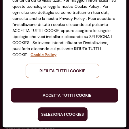
contenuti da te visualizzati. Per maggiori informazioni su
Codice Fiscale e Registro Imprese
queste tecnologie, leggi la nostra Cookie Policy . Per
di Bologna 00865960157
Accessibilità
ogni ulteriore dettaglio su come trattiamo i tuoi dati,
PARTITA IVA 03320960374
consulta anche la nostra Privacy Policy . Puoi accettare
l’installazione di tutti i cookie cliccando sul pulsante
ACCETTA TUTTI I COOKIE, oppure scegliere le singole
Servizio clienti
tipologie che vuoi installare, cliccando su SELEZIONA I
COOKIES . Se invece intendi rifiutarne l’installazione,
puoi farlo cliccando sul pulsante RIFIUTA TUTTI I
COOKIE.
Cookie Policy
Seguici sui Social:
RIFIUTA TUTTI I COOKIE
Scarica l'app
ACCETTA TUTTI I COOKIE
SELEZIONA I COOKIES
Copyright @ Conad 2025