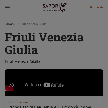
Accedi
Sapori&
Friuli Venezia Giulia
Friuli Venezia
Giulia
Friuli Venezia Giulia
la frutta
za sensi di
 può!
hi e
Carni e salumi
la ricetta
parare il
Prosciutto di San Daniele DOP: cos’è, come