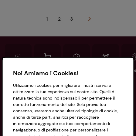
1
2
3
Conad
Spesa online
Assicurazioni
Viaggi
Istituz
Noi Amiamo i Cookies!
Utilizziamo i cookies per migliorare i nostri servizi e
Informazioni
ottimizzare la tua esperienza sul nostro sito. Quelli di
natura tecnica sono indispensabili per permettere il
corretto funzionamento del sito. Solo previo tuo
Privacy Policy
consenso, useremo anche ulteriori tipologie di cookie,
anche di terze parti, analitici per raccogliere
Cookie Policy
CONAD SOCIETÀ COOPERATIVA
informazioni aggregate sui tuoi comportamenti di
navigazione, o di profilazione per personalizzare i
Via Michelino, 59 | 40127 BOLOGNA
Impostazioni Cookie