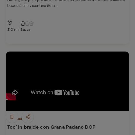
baccalà alla vicentina:&nb...
310 min
Bassa
Antipasti
Toc' in braide con Grana Padano DOP