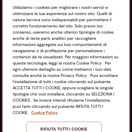
Utilizziamo i cookies per migliorare i nostri servizi e
Informazioni
ottimizzare la tua esperienza sul nostro sito. Quelli di
natura tecnica sono indispensabili per permettere il
corretto funzionamento del sito. Solo previo tuo
Privacy Policy
consenso, useremo anche ulteriori tipologie di cookie,
anche di terze parti, analitici per raccogliere
Cookie Policy
CONAD SOCIETÀ COOPERATIVA
informazioni aggregate sui tuoi comportamenti di
navigazione, o di profilazione per personalizzare i
Via Michelino, 59 | 40127 BOLOGNA
Impostazioni Cookie
contenuti da te visualizzati. Per maggiori informazioni su
Codice Fiscale e Registro Imprese
queste tecnologie, leggi la nostra Cookie Policy . Per
di Bologna 00865960157
Accessibilità
ogni ulteriore dettaglio su come trattiamo i tuoi dati,
PARTITA IVA 03320960374
consulta anche la nostra Privacy Policy . Puoi accettare
l’installazione di tutti i cookie cliccando sul pulsante
ACCETTA TUTTI I COOKIE, oppure scegliere le singole
Servizio clienti
tipologie che vuoi installare, cliccando su SELEZIONA I
COOKIES . Se invece intendi rifiutarne l’installazione,
puoi farlo cliccando sul pulsante RIFIUTA TUTTI I
COOKIE.
Cookie Policy
Seguici sui Social:
RIFIUTA TUTTI I COOKIE