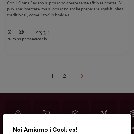
Con il Grana Padano si possono creare tante sfiziose ricette. Si
può sperimentare, ma si possono anche preparare squisiti piatti
tradizionali, come il toc' in braide, u...
70 min
4 persone
Media
1
2
Conad
Spesa online
Assicurazioni
Viaggi
Istituz
Noi Amiamo i Cookies!