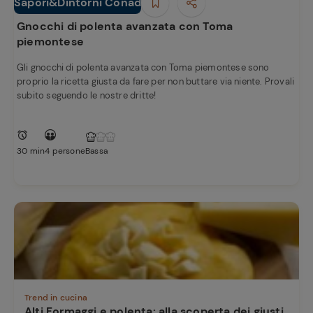
e
Sapori&Dintorni Conad
Primi piatti
Gnocchi di polenta avanzata con Toma
piemontese
Gli gnocchi di polenta avanzata con Toma piemontese sono
proprio la ricetta giusta da fare per non buttare via niente. Provali
subito seguendo le nostre dritte!
30 min
4 persone
Bassa
Trend in cucina
Alti Formaggi e polenta: alla scoperta dei giusti