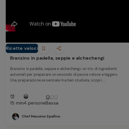
Bisque di gamberi:
l'ideale per insaporire
i tuoi piatti di pesce!
Cavolo romanesco al
forno con ‘nduja
Ricette veloci
Secondi piatti
Branzino in padella, seppie e alchechengi
Branzino in padella, seppie e alchechengi: un tris di ingredienti
autunnali per preparare un secondo di pesce veloce e leggero.
Una preparazione essenziale ma ben studiata, scopri ...
15 min
4 persone
Bassa
Chef Massimo Spallino