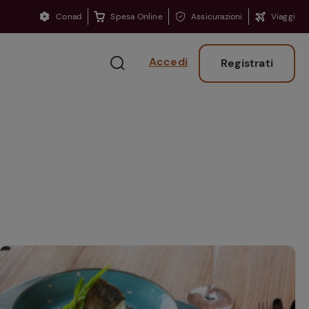
Conad
Spesa Online
Assicurazioni
Viaggi
Accedi
Registrati
Ritorno sui banchi?
Consigli per ritrovare
la concentrazione