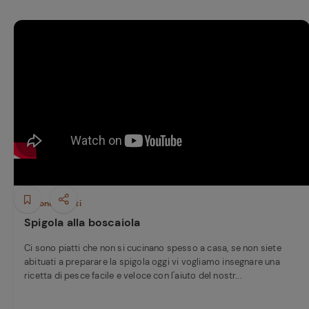
Secondi piatti
Spigola alla boscaiola
Ci sono piatti che non si cucinano spesso a casa, se non siete
abituati a preparare la spigola oggi vi vogliamo insegnare una
ricetta di pesce facile e veloce con l'aiuto del nostr...