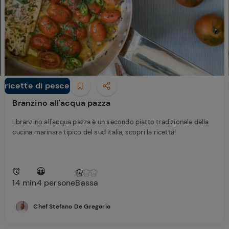
Ricette di Plumcake:
tutte i modi per
Tagliolini freschi con
prepararlo
limone nero bruciato,
Caciocavallo, burro e
scampi
ricette di pesce
Secondi piatti
Branzino all'acqua pazza
l branzino all'acqua pazza è un secondo piatto tradizionale della
cucina marinara tipico del sud Italia, scopri la ricetta!
14 min
4 persone
Bassa
Chef Stefano De Gregorio