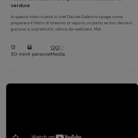
verdure
In questa video ricetta lo chef Davide Galantini spiega come
preparare il filetto di branzino al vapore, un piatto estivo davvero
gustoso e, soprattutto, veloce da realizzare. Met...
50 min
4 persone
Media