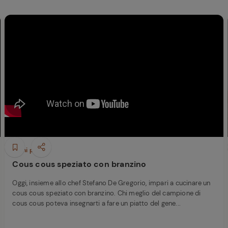
Primi piatti
Cous cous speziato con branzino
Oggi, insieme allo chef Stefano De Gregorio, impari a cucinare un
cous cous speziato con branzino. Chi meglio del campione di
cous cous poteva insegnarti a fare un piatto del gene...