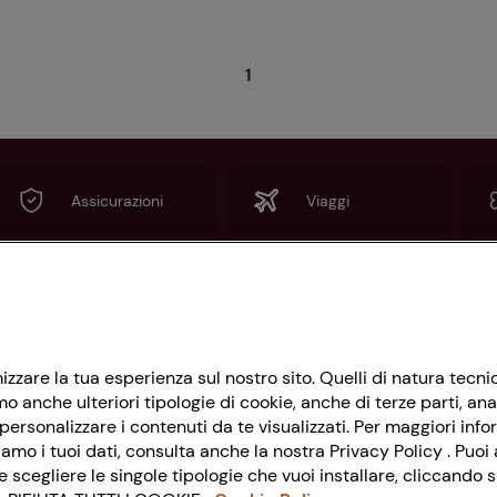
1
Assicurazioni
Viaggi
Informazioni
imizzare la tua esperienza sul nostro sito. Quelli di natura tec
Privacy Policy
 anche ulteriori tipologie di cookie, anche di terze parti, ana
Cookie Policy
ersonalizzare i contenuti da te visualizzati. Per maggiori info
amo i tuoi dati, consulta anche la nostra Privacy Policy . Puoi a
Impostazioni Cookie
cegliere le singole tipologie che vuoi installare, cliccando