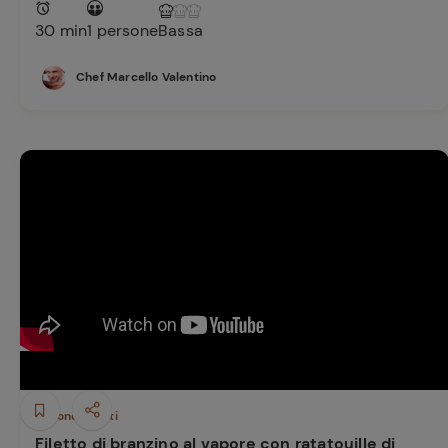
30 min
1 persone
Bassa
Ricette pre
Chef Marcello Valentino
Secondi piatti
Filetto di branzino al vapore con ratatouille di