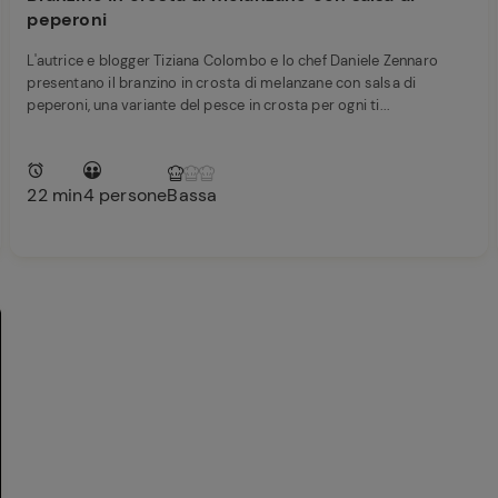
peperoni
L'autrice e blogger Tiziana Colombo e lo chef Daniele Zennaro
presentano il branzino in crosta di melanzane con salsa di
peperoni, una variante del pesce in crosta per ogni ti...
22 min
4 persone
Bassa