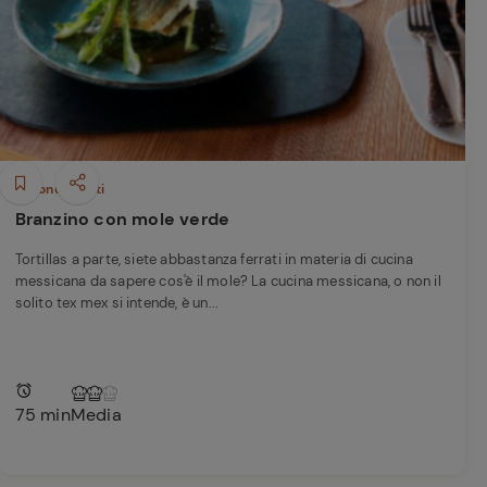
perduta
Come affumicare:
legna ed erbe da
usare
Finferli, animelle e
salsa ai frutti rossi
Secondi piatti
Branzino con mole verde
Tortillas a parte, siete abbastanza ferrati in materia di cucina
messicana da sapere cos'è il mole? La cucina messicana, o non il
solito tex mex si intende, è un...
75 min
Media