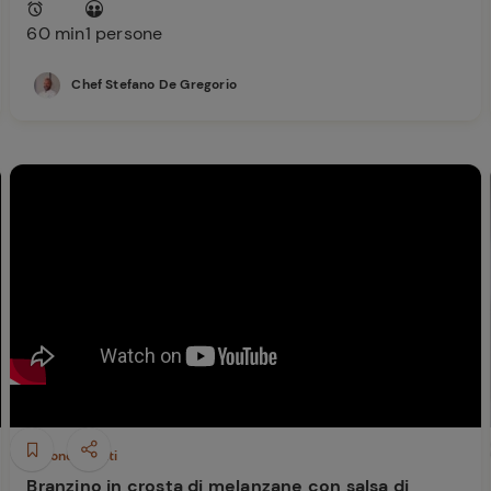
60 min
1 persone
ferite
Chef Stefano De Gregorio
Secondi piatti
Branzino in crosta di melanzane con salsa di