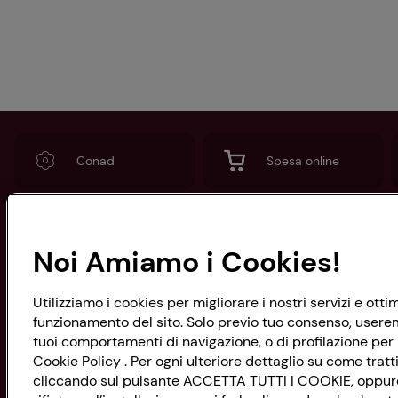
Conad
Spesa online
Noi Amiamo i Cookies!
CONAD SOCIETÀ COOPERATIVA
Via Michelino, 59 | 40127 BOLOGNA
Codice Fiscale e Registro Imprese
Utilizziamo i cookies per migliorare i nostri servizi e ott
di Bologna 00865960157
funzionamento del sito. Solo previo tuo consenso, useremo
PARTITA IVA 03320960374
tuoi comportamenti di navigazione, o di profilazione per p
Cookie Policy . Per ogni ulteriore dettaglio su come tratti
cliccando sul pulsante ACCETTA TUTTI I COOKIE, oppure s