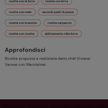
ricette con la birra
ricette con birra
ricette con mele
secondi piatti di pesce
ricetta con branzino
ricetta carpaccio
ricette con ricotta
abbinamento cibo birra
Approfondisci
Ricetta proposta e realizzata dallo chef Viviana
Varese con Warsteiner.