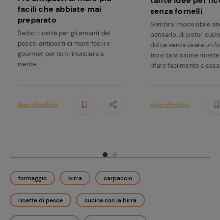
tante idee per ric
facili che abbiate mai
senza fornelli
preparato
Sembra impossibile an
Sedici ricette per gli amanti del
pensarlo, di poter cuci
pesce: antipasti di mare facili e
dolce senza usare un f
gourmet per non rinunciare a
trovi tantissime ricett
niente.
rifare facilmente a casa
Approfondisci
Approfondisci
formaggio
birra
carpaccio
ricette di pesce
cucina con la birra