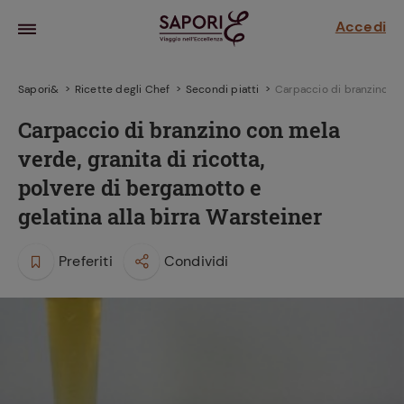
Accedi
Sapori&
Ricette degli Chef
Secondi piatti
Carpaccio di branzino con
Carpaccio di branzino con mela
verde, granita di ricotta,
polvere di bergamotto e
gelatina alla birra Warsteiner
Preferiti
Condividi
la frutta
za sensi di
 può!
hi e
la ricetta
parare il