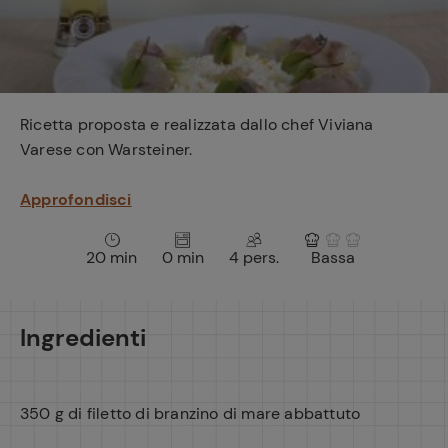
e
Ricetta proposta e realizzata dallo chef Viviana
Varese con Warsteiner.
Approfondisci
20 min
0 min
4 pers.
Bassa
Ingredienti
350 g di filetto di branzino di mare abbattuto