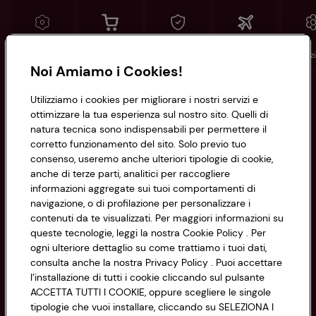
Conad
Spesa online
Assicurazioni
Viaggi
Istituz
Noi Amiamo i Cookies!
Informazioni
Utilizziamo i cookies per migliorare i nostri servizi e
ottimizzare la tua esperienza sul nostro sito. Quelli di
natura tecnica sono indispensabili per permettere il
Privacy Policy
corretto funzionamento del sito. Solo previo tuo
consenso, useremo anche ulteriori tipologie di cookie,
Cookie Policy
anche di terze parti, analitici per raccogliere
CONAD SOCIETÀ COOPERATIVA
informazioni aggregate sui tuoi comportamenti di
Via Michelino, 59 | 40127 BOLOGNA
Impostazioni Cookie
navigazione, o di profilazione per personalizzare i
Codice Fiscale e Registro Imprese
contenuti da te visualizzati. Per maggiori informazioni su
di Bologna 00865960157
Accessibilità
queste tecnologie, leggi la nostra Cookie Policy . Per
PARTITA IVA 03320960374
ogni ulteriore dettaglio su come trattiamo i tuoi dati,
consulta anche la nostra Privacy Policy . Puoi accettare
l’installazione di tutti i cookie cliccando sul pulsante
Servizio clienti
ACCETTA TUTTI I COOKIE, oppure scegliere le singole
tipologie che vuoi installare, cliccando su SELEZIONA I