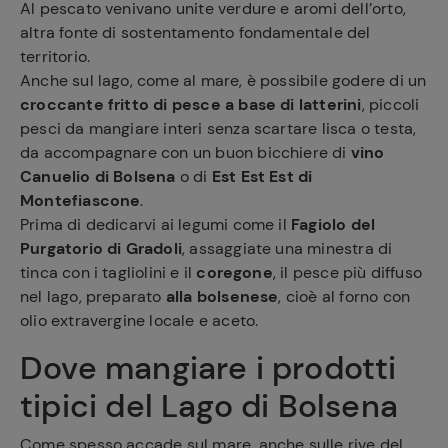
Al pescato venivano unite verdure e aromi dell’orto,
altra fonte di sostentamento fondamentale del
territorio.
Anche sul lago, come al mare, è possibile godere di un
croccante fritto di pesce a base di latterini
, piccoli
pesci da mangiare interi senza scartare lisca o testa,
da accompagnare con un buon bicchiere di
vino
Canuelio di Bolsena
o di
Est Est Est di
Montefiascone
.
Prima di dedicarvi ai legumi come il
Fagiolo del
Purgatorio di Gradoli
, assaggiate una minestra di
tinca con i tagliolini e il
coregone
, il pesce più diffuso
nel lago, preparato
alla bolsenese
, cioè al forno con
olio extravergine locale e aceto.
Dove mangiare i prodotti
tipici del Lago di Bolsena
Come spesso accade sul mare, anche sulle rive del