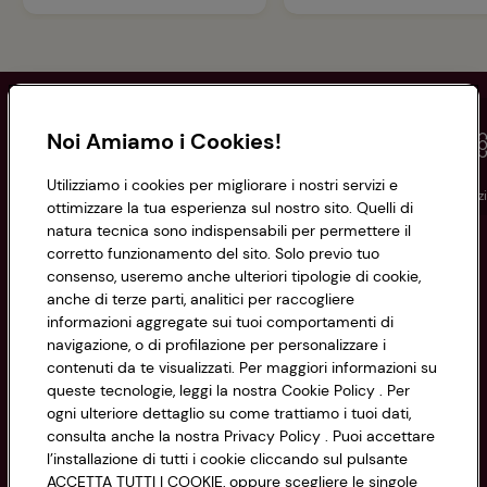
Noi Amiamo i Cookies!
Utilizziamo i cookies per migliorare i nostri servizi e
Conad
Spesa online
Assicurazioni
Viaggi
Istituz
ottimizzare la tua esperienza sul nostro sito. Quelli di
natura tecnica sono indispensabili per permettere il
corretto funzionamento del sito. Solo previo tuo
Informazioni
consenso, useremo anche ulteriori tipologie di cookie,
anche di terze parti, analitici per raccogliere
Privacy Policy
informazioni aggregate sui tuoi comportamenti di
navigazione, o di profilazione per personalizzare i
Cookie Policy
contenuti da te visualizzati. Per maggiori informazioni su
CONAD SOCIETÀ COOPERATIVA
queste tecnologie, leggi la nostra Cookie Policy . Per
Via Michelino, 59 | 40127 BOLOGNA
ogni ulteriore dettaglio su come trattiamo i tuoi dati,
Impostazioni Cookie
Codice Fiscale e Registro Imprese
consulta anche la nostra Privacy Policy . Puoi accettare
l’installazione di tutti i cookie cliccando sul pulsante
di Bologna 00865960157
Accessibilità
ACCETTA TUTTI I COOKIE, oppure scegliere le singole