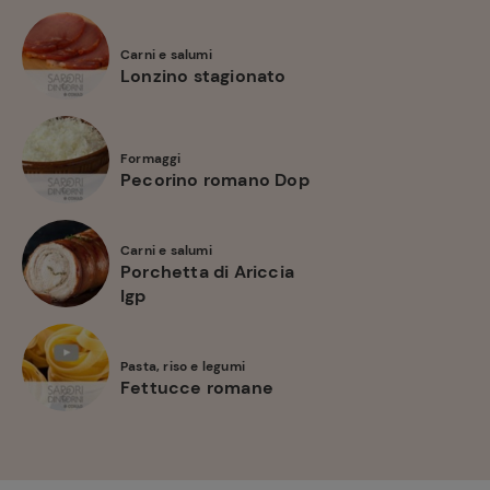
Carni e salumi
Lonzino stagionato
Formaggi
Pecorino romano Dop
Carni e salumi
Porchetta di Ariccia
Igp
Pasta, riso e legumi
Fettucce romane