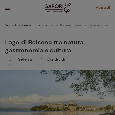
Accedi
Sapori&
Itinerari
Lazio
Lago di Bolsena tra natura, gastronomia e cul
Lago di Bolsena tra natura,
gastronomia e cultura
Preferiti
Condividi
la frutta
za sensi di
 può!
hi e
la ricetta
parare il