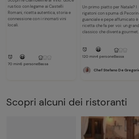
Scopri le Ciambelline al Vino: dolce
rustico con legame ai Castelli
Un primo piatto per Natale? I
Romani, ricetta autentica, storia e
rigatoni con spuma di Pecorin
connessione con i rinomati vini
guanciale e pepe affumicato è 
locali.
ricetta che fa per voi: un gran
classico che diventa gourmet.
120 min
4 persone
Bassa
70 min
6 persone
Bassa
Chef Stefano De Gregori
Scopri alcuni dei ristoranti