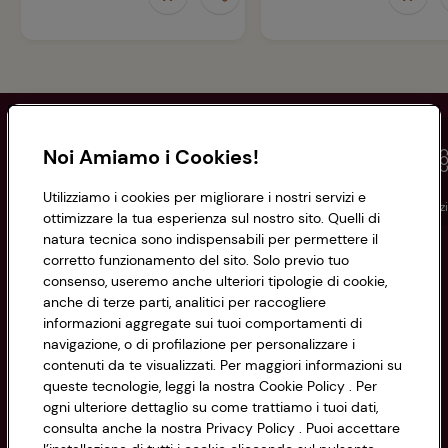
Noi Amiamo i Cookies!
Utilizziamo i cookies per migliorare i nostri servizi e
Conad
Spesa online
Assicurazioni
Viaggi
Istituz
ottimizzare la tua esperienza sul nostro sito. Quelli di
natura tecnica sono indispensabili per permettere il
corretto funzionamento del sito. Solo previo tuo
Informazioni
consenso, useremo anche ulteriori tipologie di cookie,
anche di terze parti, analitici per raccogliere
Privacy Policy
informazioni aggregate sui tuoi comportamenti di
navigazione, o di profilazione per personalizzare i
Cookie Policy
contenuti da te visualizzati. Per maggiori informazioni su
CONAD SOCIETÀ COOPERATIVA
queste tecnologie, leggi la nostra Cookie Policy . Per
Via Michelino, 59 | 40127 BOLOGNA
ogni ulteriore dettaglio su come trattiamo i tuoi dati,
Impostazioni Cookie
Codice Fiscale e Registro Imprese
consulta anche la nostra Privacy Policy . Puoi accettare