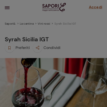
Accedi
Sapori&
La cantina
Vini rossi
Syrah Sicilia IGT
Syrah Sicilia IGT
Preferiti
Condividi
la frutta
za sensi di
 può!
hi e
la ricetta
parare il