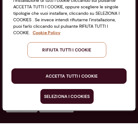
l’installazione di tutti i cookie cliccando sul pulsante
di Bologna 00865960157
Accessibilità
ACCETTA TUTTI I COOKIE, oppure scegliere le singole
PARTITA IVA 03320960374
tipologie che vuoi installare, cliccando su SELEZIONA I
COOKIES . Se invece intendi rifiutarne l’installazione,
puoi farlo cliccando sul pulsante RIFIUTA TUTTI I
Servizio clienti
COOKIE.
Cookie Policy
RIFIUTA TUTTI I COOKIE
Seguici sui Social:
ACCETTA TUTTI I COOKIE
Scarica l'app
SELEZIONA I COOKIES
Copyright @ Conad 2025