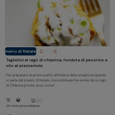
Ricette
menu di Natale
preferite
Primi piatti
Tagliolini al ragù di chianina, fonduta di pecorino e
olio al prezzemolo
Per preparare un primo piatto all'altezza della situazione quando
si parla del pranzo di Natale, è possibile partire anche da un ragù
di Chianina pronto, ecco come!
25 min
4 persone
Bassa