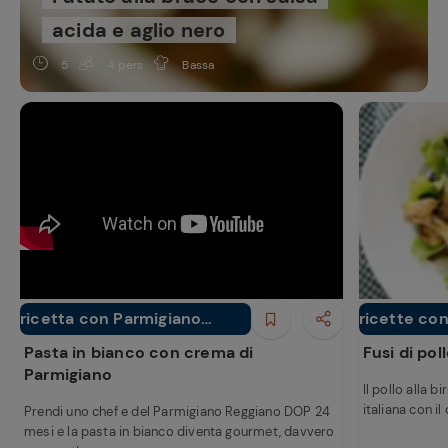
acida e aglio nero
5
4 pers
Bassa
ricetta con Parmigiano
ricette con 
Primi piatti
Secondi piatti
Reggiano
Pasta in bianco con crema di
Fusi di poll
Parmigiano
Il pollo alla b
italiana con il
Prendi uno chef e del Parmigiano Reggiano DOP 24
mesi e la pasta in bianco diventa gourmet, davvero