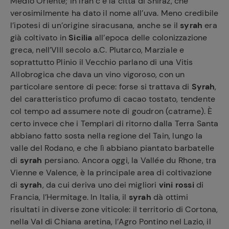
Medio Oriente; in Iran c’è la città di Shiraz, che
verosimilmente ha dato il nome all’uva. Meno credibile
l’ipotesi di un’origine siracusana, anche se il
syrah
era
già coltivato in
Sicilia
all’epoca delle colonizzazione
greca, nell’VIII secolo a.C. Plutarco, Marziale e
soprattutto Plinio il Vecchio parlano di una Vitis
Allobrogica che dava un vino vigoroso, con un
particolare sentore di pece: forse si trattava di
Syrah
,
del caratteristico profumo di cacao tostato, tendente
col tempo ad assumere note di goudron (catrame). È
certo invece che i Templari di ritorno dalla Terra Santa
abbiano fatto sosta nella regione del Tain, lungo la
valle del Rodano, e che lì abbiano piantato barbatelle
di
syrah
persiano. Ancora oggi, la Vallée du Rhone, tra
Vienne e Valence, è la principale area di coltivazione
di
syrah
, da cui deriva uno dei migliori
vini rossi
di
Francia, l’Hermitage. In Italia, il
syrah
dà ottimi
risultati in diverse zone viticole: il territorio di Cortona,
nella Val di Chiana aretina, l’Agro Pontino nel Lazio, il