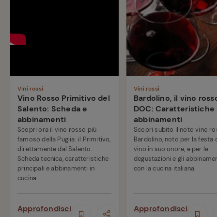
Vini rossi
Vini rossi
Vino Rosso Primitivo del
Bardolino, il vino ross
Salento: Scheda e
DOC: Caratteristiche
abbinamenti
abbinamenti
Scopri ora il vino rosso più
Scopri subito il noto vino r
famoso della Puglia: il Primitivo,
Bardolino, noto per la festa 
direttamente dal Salento.
vino in suo onore, e per le
Scheda tecnica, caratteristiche
degustazioni e gli abbinamen
principali e abbinamenti in
con la cucina italiana.
cucina.
Approfondisci
Approfondisci