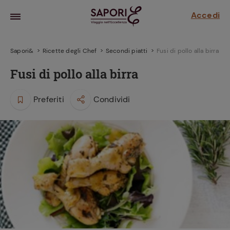
Accedi
Sapori&
Ricette degli Chef
Secondi piatti
Fusi di pollo alla birra
Fusi di pollo alla birra
Preferiti
Condividi
la frutta
za sensi di
 può!
hi e
la ricetta
parare il