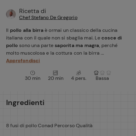
e
Ricetta di
Chef Stefano De Gregorio
Il
pollo alla birra
è ormai un classico della cucina
italiana con il quale non si sbaglia mai. Le
cosce di
pollo
sono una parte
saporita ma magra
, perché
molto muscolosa e la cottura con la birra ...
Approfondisci
30 min
20 min
4 pers.
Bassa
Ingredienti
8 fusi di pollo Conad Percorso Qualità