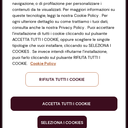
navigazione, o di profilazione per personalizzare i
Via Michelino, 59 | 40127 BOLOGNA
Impostazioni Cookie
contenuti da te visualizzati. Per maggiori informazioni su
Codice Fiscale e Registro Imprese
queste tecnologie, leggi la nostra Cookie Policy . Per
di Bologna 00865960157
Accessibilità
ogni ulteriore dettaglio su come trattiamo i tuoi dati,
PARTITA IVA 03320960374
consulta anche la nostra Privacy Policy . Puoi accettare
l’installazione di tutti i cookie cliccando sul pulsante
ACCETTA TUTTI I COOKIE, oppure scegliere le singole
Servizio clienti
tipologie che vuoi installare, cliccando su SELEZIONA I
COOKIES . Se invece intendi rifiutarne l’installazione,
puoi farlo cliccando sul pulsante RIFIUTA TUTTI I
COOKIE.
Cookie Policy
Seguici sui Social:
RIFIUTA TUTTI I COOKIE
Scarica l'app
ACCETTA TUTTI I COOKIE
SELEZIONA I COOKIES