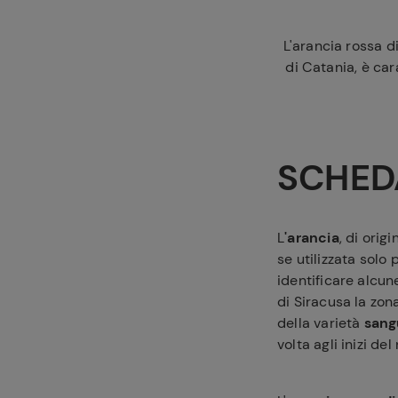
L'arancia rossa di
di Catania, è ca
SCHED
L
'arancia
, di orig
se utilizzata solo
identificare alcun
di Siracusa la zon
della varietà
sang
volta agli inizi de