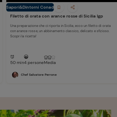
Sapori&Dintorni Conad
Secondi piatti
Filetto di orata con arance rosse di Sicilia Igp
Una preparazione che ci riporta in Sicilia, ecco un filetto di orata
con arance rosse, un abbinamento classico, delicato e sfizioso.
Scopri la ricetta!
50 min
4 persone
Media
Chef Salvatore Perrone