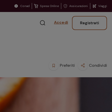
Conad
Spesa Online
Assicurazioni
Viaggi
Accedi
Registrati
Preferiti
Condividi
Ritorno sui banchi?
Consigli per ritrovare
la concentrazione