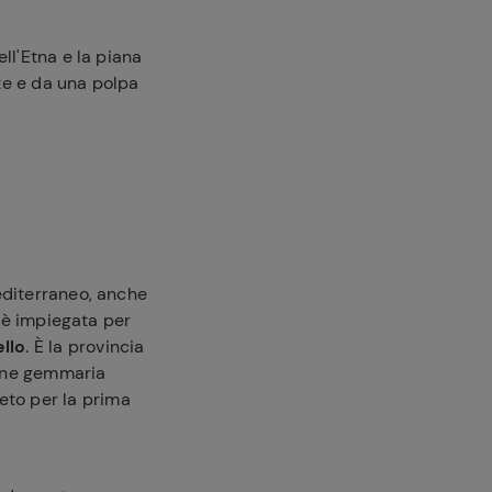
ell'Etna e la piana
te e da una polpa
Mediterraneo, anche
è impiegata per
llo
. È la provincia
one gemmaria
eto per la prima