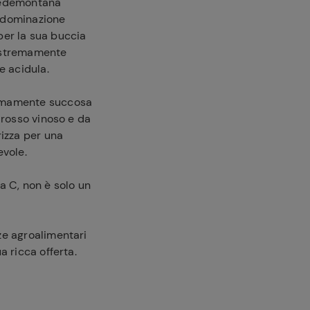
 pedemontana
a dominazione
per la sua buccia
 estremamente
e acidula.
remamente succosa
 rosso vinoso e da
rizza per una
vole.
na C, non è solo un
ze agroalimentari
 ricca offerta.