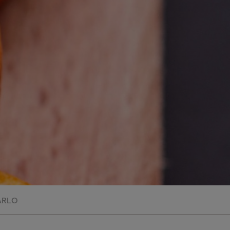
perduta
Come affumicare:
legna ed erbe da
usare
Finferli, animelle e
salsa ai frutti rossi
ARLO