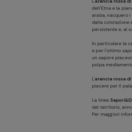
L'
arancia rossa di 
dell'Etna e la pia
araba, nacquero i 
dalla colorazione
persistente e, al 
In particolare la 
e per l'ottimo sap
un sapore piacevol
polpa mediamente 
L'
arancia rossa di 
piacere per il pal
La linea
Sapori&D
del territorio, an
Per maggiori infor