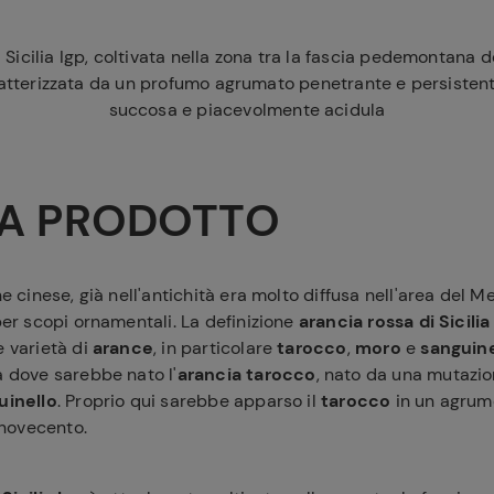
 Sicilia Igp, coltivata nella zona tra la fascia pedemontana d
ratterizzata da un profumo agrumato penetrante e persisten
succosa e piacevolmente acidula
A PRODOTTO
ine cinese, già nell'antichità era molto diffusa nell'area del 
 per scopi ornamentali. La definizione
arancia rossa di Sicilia
e varietà di
arance
, in particolare
tarocco
,
moro
e
sanguine
a dove sarebbe nato l'
arancia
tarocco
, nato da una mutazi
uinello
. Proprio qui sarebbe apparso il
tarocco
in un agrum
l novecento.