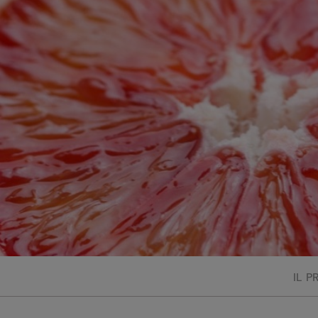
Bisque di gamberi:
l'ideale per insaporire
i tuoi piatti di pesce!
Cavolo romanesco al
forno con ‘nduja
IL 