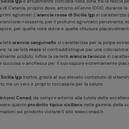
Sicilia Igp
è attualmente coltivata nella zona tra la fascia
na di Catania, proprio dove, attorno all'anno 1000, durante l
primi agrumeti. L'
arancia rossa di Sicilia Igp
si caratterizza 
 arancione-rossastra, per il profumo agrumato penetrante,
sapore, per quella nota dolce e quella chiusura piacevolment
varietà
arancia
sanguinello
si caratterizza per la polpa est
ore; la varietà
moro
si contraddistingue per una colorazione
mente acidulo; infine la varietà
arancia
tarocco
si caratte
succosa e anch'essa per il suo sapore estremamente piace
Sicilia Igp
inoltre, grazie al suo elevato contenuto di vitami
ato ma un vero e proprio toccasana per la salute.
intorni Conad
, da sempre attenta alla tutela delle eccellen
novera questo
prodotto tipico siciliano
nella gamma della sua
mazioni sul prodotto visitate il sito www.conad.it.