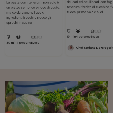
delicati ed equilibrati, con fogl
La pasta con i tenerumi non solo è
Ricette
tenerumi farcite di zucchine, fi
un piatto semplice e ricco di gusto,
preferite
zucca, primo sale e alici.
ma celebra anche l’uso di
ingredienti freschi e riduce gli
sprechi in cucina.
15 min
4 persone
Bassa
30 min
4 persone
Bassa
Chef Stefano De Gregori