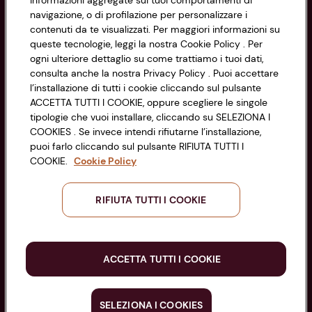
informazioni aggregate sui tuoi comportamenti di
navigazione, o di profilazione per personalizzare i
Cookie Policy
contenuti da te visualizzati. Per maggiori informazioni su
CONAD SOCIETÀ COOPERATIVA
queste tecnologie, leggi la nostra Cookie Policy . Per
Via Michelino, 59 | 40127 BOLOGNA
ogni ulteriore dettaglio su come trattiamo i tuoi dati,
Impostazioni Cookie
Codice Fiscale e Registro Imprese
consulta anche la nostra Privacy Policy . Puoi accettare
l’installazione di tutti i cookie cliccando sul pulsante
di Bologna 00865960157
Accessibilità
ACCETTA TUTTI I COOKIE, oppure scegliere le singole
PARTITA IVA 03320960374
tipologie che vuoi installare, cliccando su SELEZIONA I
COOKIES . Se invece intendi rifiutarne l’installazione,
puoi farlo cliccando sul pulsante RIFIUTA TUTTI I
Servizio clienti
COOKIE.
Cookie Policy
RIFIUTA TUTTI I COOKIE
Seguici sui Social:
ACCETTA TUTTI I COOKIE
Scarica l'app
SELEZIONA I COOKIES