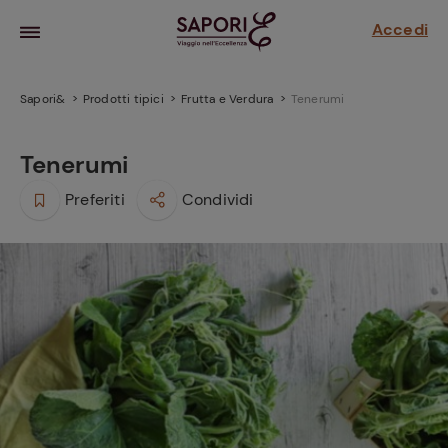
Accedi
Sapori&
Prodotti tipici
Frutta e Verdura
Tenerumi
Tenerumi
Preferiti
Condividi
la frutta
za sensi di
 può!
hi e
la ricetta
parare il