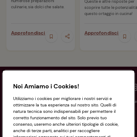
numerose preparazioni
Queste e altre risposte per
culinarie, sia dolci che salate.
scoprire tutte le potenzialità
questo ortaggio in cucina!
Approfondisci
Approfondisci
Noi Amiamo i Cookies!
Utilizziamo i cookies per migliorare i nostri servizi e
Conad
Spesa online
Assicurazioni
Viaggi
Istituz
ottimizzare la tua esperienza sul nostro sito. Quelli di
natura tecnica sono indispensabili per permettere il
corretto funzionamento del sito. Solo previo tuo
Informazioni
consenso, useremo anche ulteriori tipologie di cookie,
anche di terze parti, analitici per raccogliere
Privacy Policy