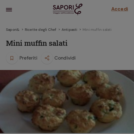
Accedi
Sapori&
Ricette degli Chef
Antipasti
Mini muffin salati
Mini muffin salati
Preferiti
Condividi
la frutta
za sensi di
 può!
hi e
la ricetta
parare il