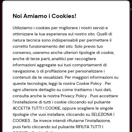
Conad
Spesa online
Assicurazioni
Viaggi
Istituz
Noi Amiamo i Cookies!
Informazioni
Utilizziamo i cookies per migliorare i nostri servizi e
ottimizzare la tua esperienza sul nostro sito. Quelli di
natura tecnica sono indispensabili per permettere il
Privacy Policy
corretto funzionamento del sito. Solo previo tuo
consenso, useremo anche ulteriori tipologie di cookie,
Cookie Policy
anche di terze parti, analitici per raccogliere
CONAD SOCIETÀ COOPERATIVA
informazioni aggregate sui tuoi comportamenti di
Via Michelino, 59 | 40127 BOLOGNA
Impostazioni Cookie
navigazione, o di profilazione per personalizzare i
Codice Fiscale e Registro Imprese
contenuti da te visualizzati. Per maggiori informazioni su
di Bologna 00865960157
Accessibilità
queste tecnologie, leggi la nostra Cookie Policy . Per
PARTITA IVA 03320960374
ogni ulteriore dettaglio su come trattiamo i tuoi dati,
consulta anche la nostra Privacy Policy . Puoi accettare
l’installazione di tutti i cookie cliccando sul pulsante
Servizio clienti
ACCETTA TUTTI I COOKIE, oppure scegliere le singole
tipologie che vuoi installare, cliccando su SELEZIONA I
COOKIES . Se invece intendi rifiutarne l’installazione,
puoi farlo cliccando sul pulsante RIFIUTA TUTTI I