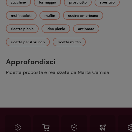
zucchine
formaggio
prosciutto
aperitivo
muffin salati
muffin
cucina americana
ricette picnic
idee picnic
antipasto
ricette per il brunch
ricetta muffin
Approfondisci
Ricetta proposta e realizzata da Marta Camisa