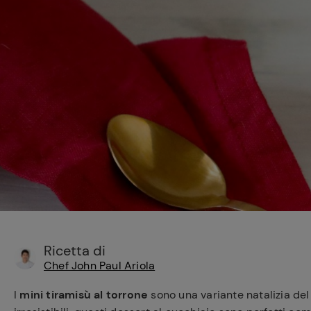
Bisque di gamberi:
l'ideale per insaporire
i tuoi piatti di pesce!
Cavolo romanesco al
forno con ‘nduja
Ricetta di
Chef John Paul Ariola
I
mini tiramisù al torrone
sono una variante natalizia del