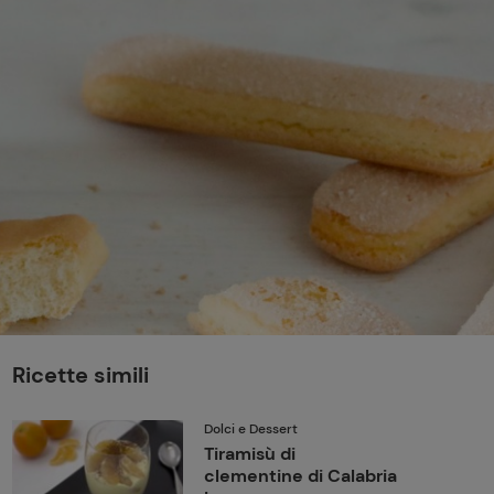
perduta
Come affumicare:
legna ed erbe da
usare
Finferli, animelle e
salsa ai frutti rossi
Ricette simili
Dolci e Dessert
Tiramisù di
clementine di Calabria