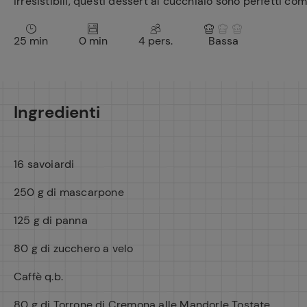
irresistibili, questi dessert al cucchiaio sono perfetti co
25 min
0 min
4 pers.
Bassa
Ingredienti
16 savoiardi
250 g di mascarpone
125 g di panna
80 g di zucchero a velo
Caffè q.b.
80 g di Torrone di Cremona alle Mandorle Tostate