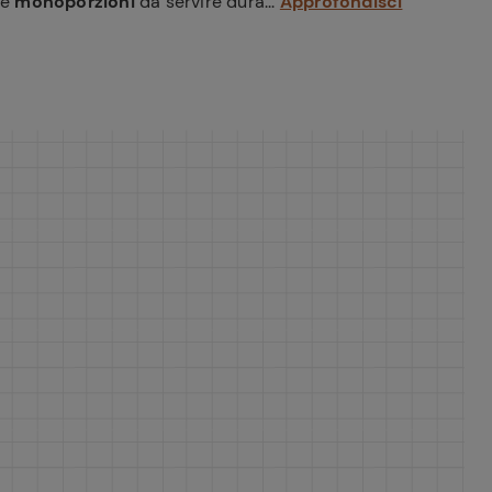
me
monoporzioni
da servire dura...
Approfondisci