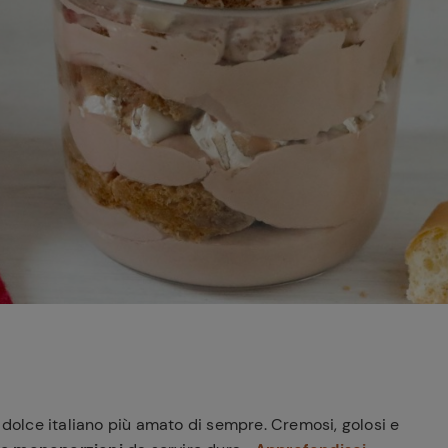
Ricette di Plumcake:
tutte i modi per
Tagliolini freschi con
prepararlo
limone nero bruciato,
Caciocavallo, burro e
scampi
 dolce italiano più amato di sempre. Cremosi, golosi e