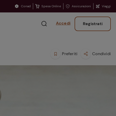
Conad
Spesa Online
Assicurazioni
Viaggi
Accedi
Registrati
Preferiti
Condividi
Ritorno sui banchi?
Consigli per ritrovare
la concentrazione