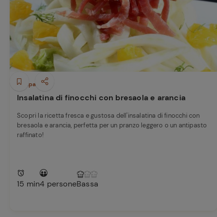
Bisque di gamberi:
l'ideale per insaporire
i tuoi piatti di pesce!
Cavolo romanesco al
forno con ‘nduja
Antipasti
Insalatina di finocchi con bresaola e arancia
Scopri la ricetta fresca e gustosa dell'insalatina di finocchi con
bresaola e arancia, perfetta per un pranzo leggero o un antipasto
raffinato!
15 min
4 persone
Bassa