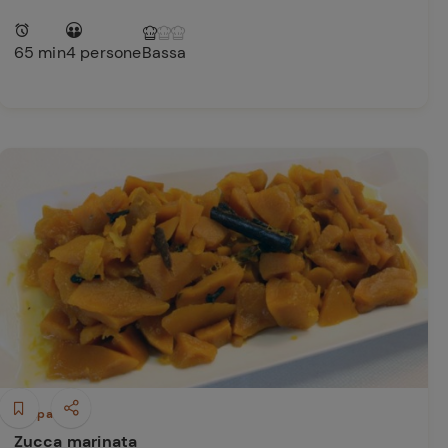
65 min
4 persone
Bassa
Antipasti
Zucca marinata