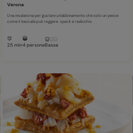
Verona
Una insalatona per gustare un'abbinamento che solo un pesce
come il baccalà può reggere: speck e radicchio.
25 min
4 persone
Bassa