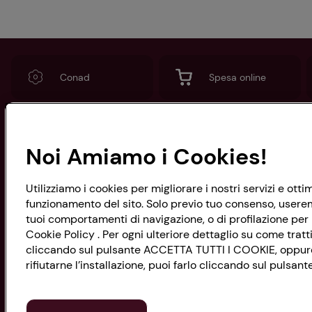
Conad
Spesa online
Noi Amiamo i Cookies!
CONAD SOCIETÀ COOPERATIVA
Via Michelino, 59 | 40127 BOLOGNA
Codice Fiscale e Registro Imprese
Utilizziamo i cookies per migliorare i nostri servizi e ott
di Bologna 00865960157
funzionamento del sito. Solo previo tuo consenso, useremo
PARTITA IVA 03320960374
tuoi comportamenti di navigazione, o di profilazione per p
Cookie Policy . Per ogni ulteriore dettaglio su come tratti
cliccando sul pulsante ACCETTA TUTTI I COOKIE, oppure s
rifiutarne l’installazione, puoi farlo cliccando sul pulsa
Servizio clienti