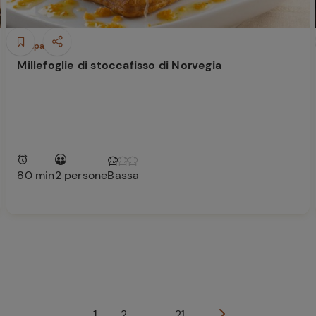
Antipasti
Millefoglie di stoccafisso di Norvegia
80 min
2 persone
Bassa
1
2
...
21