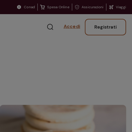
Conad
Spesa Online
Assicurazioni
Viaggi
Accedi
Registrati
Ritorno sui banchi?
Consigli per ritrovare
la concentrazione