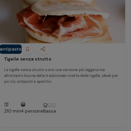
perduta
Come affumicare:
legna ed erbe da
usare
Finferli, animelle e
salsa ai frutti rossi
antipasto
Antipasti
Tigelle senza strutto
Le tigelle senza strutto sono una versione più leggera ma
altrettanto buona della tradizionale ricetta delle tigelle, ideali per
pic nic, antipasti e aperitivi.
210 min
4 persone
Bassa