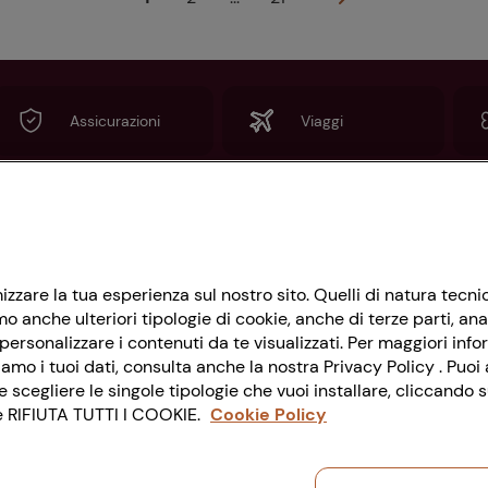
Assicurazioni
Viaggi
Informazioni
imizzare la tua esperienza sul nostro sito. Quelli di natura tec
Privacy Policy
 anche ulteriori tipologie di cookie, anche di terze parti, ana
Cookie Policy
ersonalizzare i contenuti da te visualizzati. Per maggiori info
amo i tuoi dati, consulta anche la nostra Privacy Policy . Puoi a
Impostazioni Cookie
cegliere le singole tipologie che vuoi installare, cliccando
nte RIFIUTA TUTTI I COOKIE.
Cookie Policy
Accessibilità