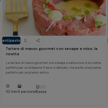
Ricette di Plumcake:
tutte i modi per
Tagliolini freschi con
prepararlo
limone nero bruciato,
Caciocavallo, burro e
scampi
antipasto
Antipasti
Tartare di manzo gourmet con senape e miso: la
ricetta
La tartare di manzo gourmet con senape e salsa miso è la ricetta
perfetta per un antipasto fresco e delicato, ma anche stuzzicante,
perfetto per un pranzo estivo
10 min
4 persone
Bassa