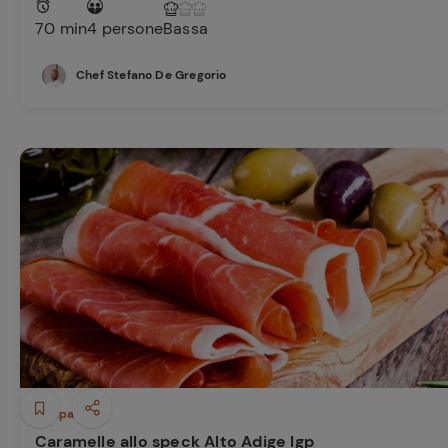
Ricette pre
70 min
4 persone
Bassa
Chef Stefano De Gregorio
Antipasti
Caramelle allo speck Alto Adige Igp