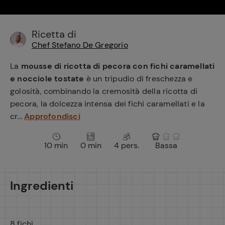
e
Ricetta di
Chef Stefano De Gregorio
La
mousse di ricotta di pecora con fichi caramellati
e nocciole tostate
è un tripudio di freschezza e
golosità, combinando la cremosità della ricotta di
pecora, la dolcezza intensa dei fichi caramellati e la
cr...
Approfondisci
10 min
0 min
4 pers.
Bassa
Ingredienti
8 fichi