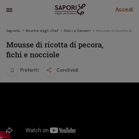
Accedi
Sapori&
Ricette degli Chef
Dolci e Dessert
Mousse di ricotta di pec
Mousse di ricotta di pecora,
fichi e nocciole
Preferiti
Condividi
la frutta
za sensi di
 può!
hi e
la ricetta
parare il