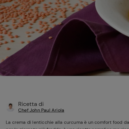
Bisque di gamberi:
l'ideale per insaporire
i tuoi piatti di pesce!
Cavolo romanesco al
forno con ‘nduja
Ricetta di
Chef John Paul Ariola
La crema di lenticchie alla curcuma è un comfort food da