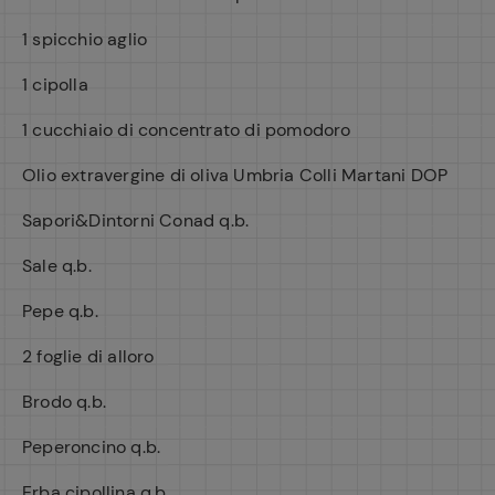
1 spicchio aglio
1 cipolla
1 cucchiaio di concentrato di pomodoro
Olio extravergine di oliva Umbria Colli Martani DOP
Sapori&Dintorni Conad q.b.
Sale q.b.
Pepe q.b.
2 foglie di alloro
Brodo q.b.
Peperoncino q.b.
Erba cipollina q.b.