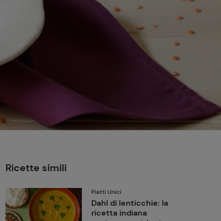
perduta
Come affumicare:
legna ed erbe da
usare
Finferli, animelle e
salsa ai frutti rossi
Ricette simili
Piatti Unici
Dahl di lenticchie: la
ricetta indiana