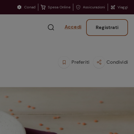
Conad
Spesa Online
Assicurazioni
Viaggi
Accedi
Registrati
Preferiti
Condividi
Ritorno sui banchi?
Consigli per ritrovare
la concentrazione