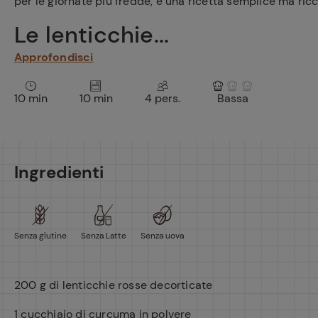
per le giornate più fredde, è una ricetta semplice ma ricc
Le lenticchie...
Approfondisci
10 min
10 min
4 pers.
Bassa
Ingredienti
Senza glutine
Senza Latte
Senza uova
200 g di lenticchie rosse decorticate
1 cucchiaio di curcuma in polvere