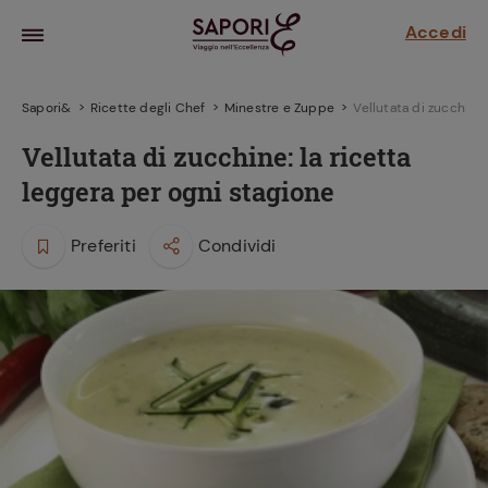
Accedi
Sapori&
Ricette degli Chef
Minestre e Zuppe
Vellutata di zucchine:
Vellutata di zucchine: la ricetta
leggera per ogni stagione
Preferiti
Condividi
la frutta
za sensi di
 può!
hi e
la ricetta
parare il