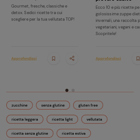
Gourmet, fresche, classiche e
Ecco 10 e più ricette p
detox. Sedici ricette tra cui
golosissime zuppe diet
scegliere per la tua vellutata TOP!
invernali, una raccolta 
vegetariani, vegani e ca
Scopritele!
Approfondisci
Approfondisci
zucchine
senza glutine
gluten free
ricetta leggera
ricetta light
vellutata
ricetta senza glutine
ricetta estiva