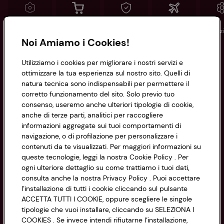
Conad
Spesa online
Assicurazioni
Viaggi
Istituz
Noi Amiamo i Cookies!
Informazioni
Utilizziamo i cookies per migliorare i nostri servizi e
ottimizzare la tua esperienza sul nostro sito. Quelli di
natura tecnica sono indispensabili per permettere il
Privacy Policy
corretto funzionamento del sito. Solo previo tuo
consenso, useremo anche ulteriori tipologie di cookie,
Cookie Policy
anche di terze parti, analitici per raccogliere
CONAD SOCIETÀ COOPERATIVA
informazioni aggregate sui tuoi comportamenti di
Via Michelino, 59 | 40127 BOLOGNA
Impostazioni Cookie
navigazione, o di profilazione per personalizzare i
Codice Fiscale e Registro Imprese
contenuti da te visualizzati. Per maggiori informazioni su
di Bologna 00865960157
Accessibilità
queste tecnologie, leggi la nostra Cookie Policy . Per
PARTITA IVA 03320960374
ogni ulteriore dettaglio su come trattiamo i tuoi dati,
consulta anche la nostra Privacy Policy . Puoi accettare
l’installazione di tutti i cookie cliccando sul pulsante
Servizio clienti
ACCETTA TUTTI I COOKIE, oppure scegliere le singole
tipologie che vuoi installare, cliccando su SELEZIONA I
COOKIES . Se invece intendi rifiutarne l’installazione,