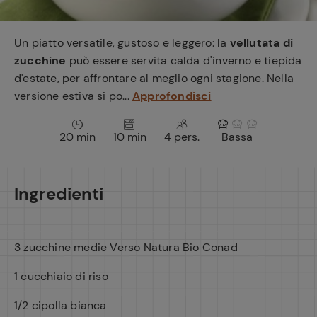
e
Un piatto versatile, gustoso e leggero: la
vellutata di
zucchine
può essere servita calda d'inverno e tiepida
d'estate, per affrontare al meglio ogni stagione. Nella
versione estiva si po...
Approfondisci
20 min
10 min
4 pers.
Bassa
Ingredienti
3 zucchine medie Verso Natura Bio Conad
1 cucchiaio di riso
1/2 cipolla bianca