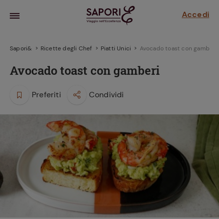
Accedi
Sapori&
Ricette degli Chef
Piatti Unici
Avocado toast con gamberi
Avocado toast con gamberi
Preferiti
Condividi
la frutta
za sensi di
 può!
hi e
la ricetta
parare il