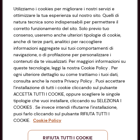
Informazioni
Utilizziamo i cookies per migliorare i nostri servizi e
ottimizzare la tua esperienza sul nostro sito. Quelli di
natura tecnica sono indispensabili per permettere il
Privacy Policy
corretto funzionamento del sito. Solo previo tuo
consenso, useremo anche ulteriori tipologie di cookie,
Cookie Policy
anche di terze parti, analitici per raccogliere
CONAD SOCIETÀ COOPERATIVA
informazioni aggregate sui tuoi comportamenti di
Via Michelino, 59 | 40127 BOLOGNA
Impostazioni Cookie
navigazione, o di profilazione per personalizzare i
Codice Fiscale e Registro Imprese
contenuti da te visualizzati. Per maggiori informazioni su
di Bologna 00865960157
Accessibilità
queste tecnologie, leggi la nostra Cookie Policy . Per
PARTITA IVA 03320960374
ogni ulteriore dettaglio su come trattiamo i tuoi dati,
consulta anche la nostra Privacy Policy . Puoi accettare
l’installazione di tutti i cookie cliccando sul pulsante
Servizio clienti
ACCETTA TUTTI I COOKIE, oppure scegliere le singole
tipologie che vuoi installare, cliccando su SELEZIONA I
COOKIES . Se invece intendi rifiutarne l’installazione,
puoi farlo cliccando sul pulsante RIFIUTA TUTTI I
COOKIE.
Cookie Policy
Seguici sui Social:
RIFIUTA TUTTI I COOKIE