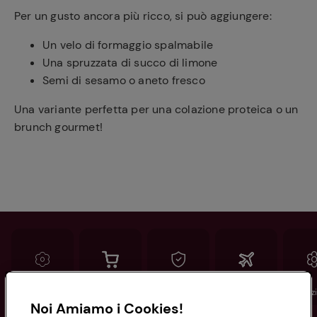
Per un gusto ancora più ricco, si può aggiungere:
Un velo di formaggio spalmabile
Una spruzzata di succo di limone
Semi di sesamo o aneto fresco
Una variante perfetta per una colazione proteica o un
brunch gourmet!
Conad
Spesa online
Assicurazioni
Viaggi
Istituz
Noi Amiamo i Cookies!