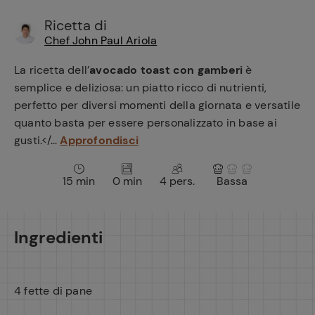
e
Ricetta di
Chef John Paul Ariola
La ricetta dell’
avocado toast con gamberi
è
semplice e deliziosa: un piatto ricco di nutrienti,
perfetto per diversi momenti della giornata e versatile
quanto basta per essere personalizzato in base ai
gusti.</...
Approfondisci
15 min
0 min
4 pers.
Bassa
Ingredienti
4 fette di pane