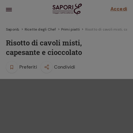
Accedi
Sapori&
Ricette degli Chef
Primi piatti
Risotto di cavoli misti, cap
Risotto di cavoli misti,
capesante e cioccolato
Preferiti
Condividi
la frutta
za sensi di
 può!
hi e
la ricetta
parare il