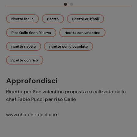
ricetta facile
risotto
ricette originali
Riso Gallo Gran Riserva
ricette san valentino
ricette risotto
ricette con cioccolato
ricette con riso
Approfondisci
Ricetta per San valentino proposta e realizzata dallo
chef Fabio Pucci per riso Gallo
www.chicchiricchi.com