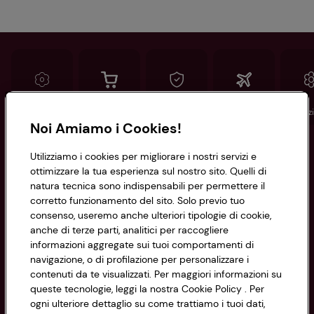
Conad
Spesa online
Assicurazioni
Viaggi
Istituz
Noi Amiamo i Cookies!
Informazioni
Utilizziamo i cookies per migliorare i nostri servizi e
ottimizzare la tua esperienza sul nostro sito. Quelli di
natura tecnica sono indispensabili per permettere il
Privacy Policy
corretto funzionamento del sito. Solo previo tuo
consenso, useremo anche ulteriori tipologie di cookie,
Cookie Policy
anche di terze parti, analitici per raccogliere
CONAD SOCIETÀ COOPERATIVA
informazioni aggregate sui tuoi comportamenti di
Via Michelino, 59 | 40127 BOLOGNA
Impostazioni Cookie
navigazione, o di profilazione per personalizzare i
Codice Fiscale e Registro Imprese
contenuti da te visualizzati. Per maggiori informazioni su
di Bologna 00865960157
Accessibilità
queste tecnologie, leggi la nostra Cookie Policy . Per
PARTITA IVA 03320960374
ogni ulteriore dettaglio su come trattiamo i tuoi dati,