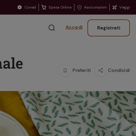
Conad
Spesa Online
Assicurazioni
Viaggi
Accedi
Registrati
nale
Preferiti
Condividi
Ritorno sui banchi?
Consigli per ritrovare
la concentrazione