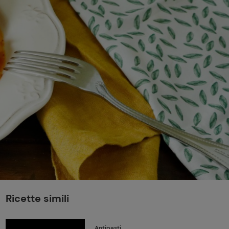
perduta
Come affumicare:
legna ed erbe da
usare
Finferli, animelle e
salsa ai frutti rossi
Ricette simili
Antipasti