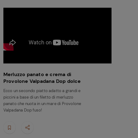
Merluzzo panato e crema di
Provolone Valpadana Dop dolce
Ecco un secondo piatto adatto a grandi e
piccini a base di un filetto di merluzzo
panato che nuota in un mare di Provolone
Valpadana Dop fuso!