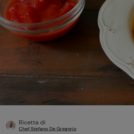
Bisque di gamberi:
l'ideale per insaporire
i tuoi piatti di pesce!
Cavolo romanesco al
forno con ‘nduja
Ricetta di
Chef Stefano De Gregorio