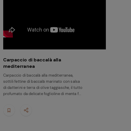
Carpaccio di baccalà alla
mediterranea
Carpaccio di baccalà alla mediterranea,
sottili fettine di baccalà marinato con salsa
di datterini e terra di olive taggiasche, il tutto
profumato da delicate foglioline di menta f...