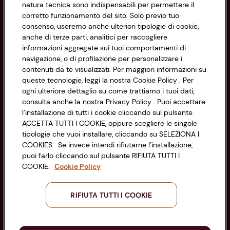
natura tecnica sono indispensabili per permettere il
Privacy Policy
corretto funzionamento del sito. Solo previo tuo
consenso, useremo anche ulteriori tipologie di cookie,
Cookie Policy
anche di terze parti, analitici per raccogliere
CONAD SOCIETÀ COOPERATIVA
informazioni aggregate sui tuoi comportamenti di
Via Michelino, 59 | 40127 BOLOGNA
Impostazioni Cookie
navigazione, o di profilazione per personalizzare i
Codice Fiscale e Registro Imprese
contenuti da te visualizzati. Per maggiori informazioni su
di Bologna 00865960157
Accessibilità
queste tecnologie, leggi la nostra Cookie Policy . Per
PARTITA IVA 03320960374
ogni ulteriore dettaglio su come trattiamo i tuoi dati,
consulta anche la nostra Privacy Policy . Puoi accettare
l’installazione di tutti i cookie cliccando sul pulsante
Servizio clienti
ACCETTA TUTTI I COOKIE, oppure scegliere le singole
tipologie che vuoi installare, cliccando su SELEZIONA I
COOKIES . Se invece intendi rifiutarne l’installazione,
puoi farlo cliccando sul pulsante RIFIUTA TUTTI I
COOKIE.
Cookie Policy
Seguici sui Social:
RIFIUTA TUTTI I COOKIE
Scarica l'app