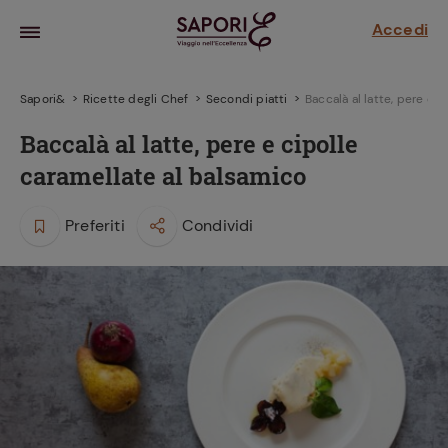
Accedi
Sapori&
Ricette degli Chef
Secondi piatti
Baccalà al latte, pere e c
Baccalà al latte, pere e cipolle
caramellate al balsamico
Preferiti
Condividi
la frutta
za sensi di
 può!
hi e
la ricetta
parare il