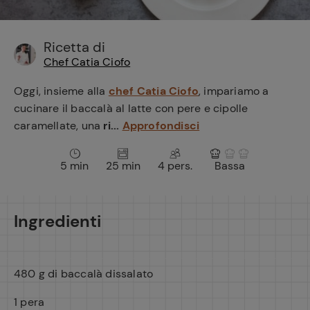
e
Ricetta di
Chef Catia Ciofo
Oggi, insieme alla
chef Catia Ciofo
, impariamo a
cucinare il baccalà al latte con pere e cipolle
caramellate, una
ri...
Approfondisci
5 min
25 min
4 pers.
Bassa
Ingredienti
480 g di baccalà dissalato
1 pera