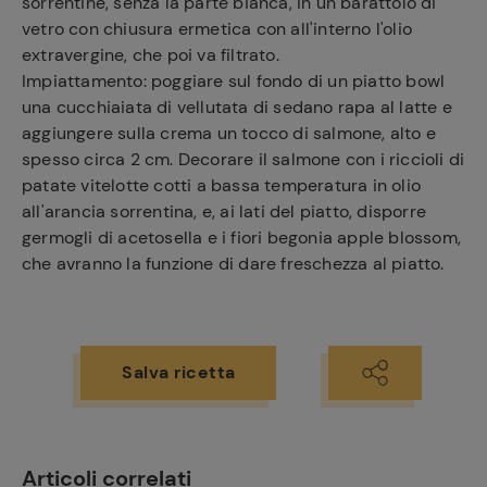
sorrentine, senza la parte bianca, in un barattolo di
vetro con chiusura ermetica con all'interno l'olio
extravergine, che poi va filtrato.
Impiattamento: poggiare sul fondo di un piatto bowl
una cucchiaiata di vellutata di sedano rapa al latte e
aggiungere sulla crema un tocco di salmone, alto e
spesso circa 2 cm. Decorare il salmone con i riccioli di
patate vitelotte cotti a bassa temperatura in olio
all'arancia sorrentina, e, ai lati del piatto, disporre
germogli di acetosella e i fiori begonia apple blossom,
che avranno la funzione di dare freschezza al piatto.
Salva ricetta
Articoli correlati