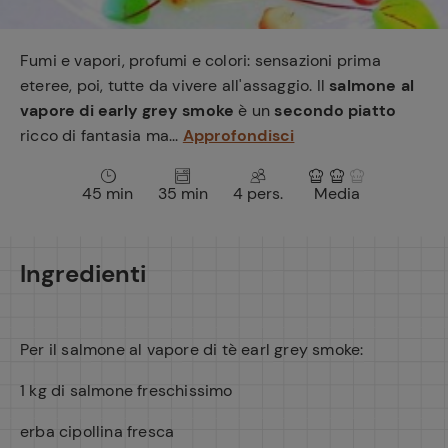
e
Fumi e vapori, profumi e colori: sensazioni prima
eteree, poi, tutte da vivere all'assaggio. Il
salmone al
vapore di early grey smoke
è un
secondo piatto
ricco di fantasia ma...
Approfondisci
45 min
35 min
4 pers.
Media
Ingredienti
Per il salmone al vapore di tè earl grey smoke:
1 kg di salmone freschissimo
erba cipollina fresca