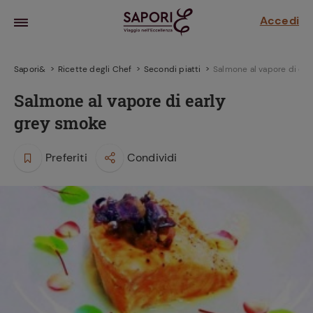
Accedi
Sapori&
Ricette degli Chef
Secondi piatti
Salmone al vapore di ear
Salmone al vapore di early
grey smoke
Preferiti
Condividi
la frutta
za sensi di
 può!
hi e
la ricetta
parare il