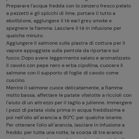
Preparare l'acqua fredda con lo zenzero fresco pelato
a pezzetti e gli spicchi di lime, portare il tutto a
ebollizione, aggiungere il tè earl grey smoke e
spegnere la fiamma. Lasciare il tè in infusione per
qualche minuto.
Aggiungere il salmone sulla piastra di cottura per il
vapore appoggiata sulla pentola da riportare sul
fuoco. Dopo avere leggermente salato e aromatizzato
il cavolo con pepe nero e erba cipollina, cuocere il
salmone con il supporto di foglie di cavolo come
cuscino.
Ricette
Mentre il salmone cuoce delicatamente, a fiamma
preferite
molto bassa, affettare le patate vitelotte a riccioli con
l'aiuto di un attrezzo per il taglio a julienne. Immergere
i pezzi di patata viola prima in acqua freddissima e
poi nell'olio all'arancia a 80°C per qualche istante.
Per ottenere l'olio all'arancia, lasciare in infusione a
freddo, per tutta una notte, la scorza di tre arance