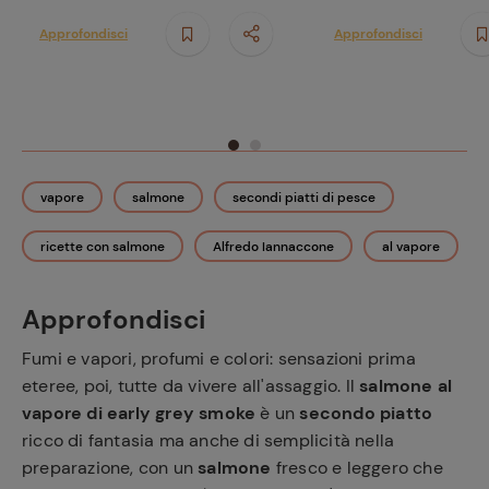
Approfondisci
Approfondisci
vapore
salmone
secondi piatti di pesce
ricette con salmone
Alfredo Iannaccone
al vapore
Approfondisci
Fumi e vapori, profumi e colori: sensazioni prima
eteree, poi, tutte da vivere all'assaggio. Il
salmone al
vapore di early grey smoke
è un
secondo piatto
ricco di fantasia ma anche di semplicità nella
preparazione, con un
salmone
fresco e leggero che