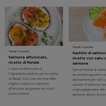
Trend in cucina
Trend in cucina
Sashimi di salmon
Salmone affumicato,
ricette con saku d
ricette di Natale
salmone
Il salmone affumicato è
Spesse fettine di salm
l’ingrediente perfetto per le ricette
da condire e gustare c
di Natale. Ecco una raccolta delle
abbinamenti per tutti i gu
migliori ricette con salmone
sashimi di salmone, una
affumicato da gustare nei vostri
origini giapponese che 
pranzi di festa.
abbiamo deciso di prova