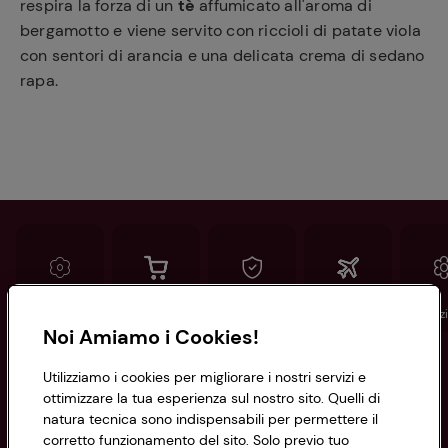
respira la forza di un
tè
affumicato all'aroma di
bergamotto e viene servito con riccioli di patate viola
con sentori di arancia e una delicata crema di sedano
rapa.
Conad
Spesa online
Assicurazioni
Viaggi
Istituz
Noi Amiamo i Cookies!
Informazioni
Utilizziamo i cookies per migliorare i nostri servizi e
ottimizzare la tua esperienza sul nostro sito. Quelli di
natura tecnica sono indispensabili per permettere il
Privacy Policy
corretto funzionamento del sito. Solo previo tuo