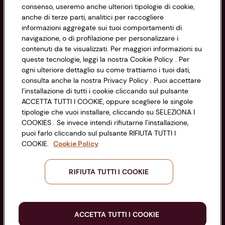
consenso, useremo anche ulteriori tipologie di cookie,
Cookie Policy
anche di terze parti, analitici per raccogliere
CONAD SOCIETÀ COOPERATIVA
informazioni aggregate sui tuoi comportamenti di
Via Michelino, 59 | 40127 BOLOGNA
Impostazioni Cookie
navigazione, o di profilazione per personalizzare i
Codice Fiscale e Registro Imprese
contenuti da te visualizzati. Per maggiori informazioni su
di Bologna 00865960157
Accessibilità
queste tecnologie, leggi la nostra Cookie Policy . Per
PARTITA IVA 03320960374
ogni ulteriore dettaglio su come trattiamo i tuoi dati,
consulta anche la nostra Privacy Policy . Puoi accettare
l’installazione di tutti i cookie cliccando sul pulsante
Servizio clienti
ACCETTA TUTTI I COOKIE, oppure scegliere le singole
tipologie che vuoi installare, cliccando su SELEZIONA I
COOKIES . Se invece intendi rifiutarne l’installazione,
puoi farlo cliccando sul pulsante RIFIUTA TUTTI I
COOKIE.
Cookie Policy
Seguici sui Social:
RIFIUTA TUTTI I COOKIE
Scarica l'app
ACCETTA TUTTI I COOKIE