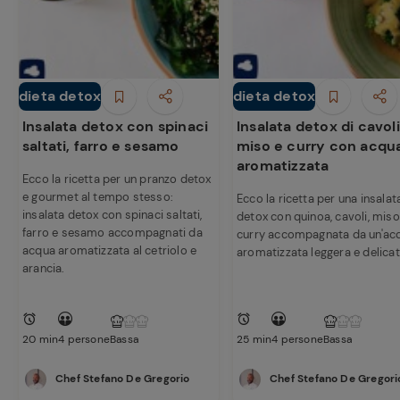
dieta detox
dieta detox
Piatti Unici
Piatti Unici
Insalata detox con spinaci
Insalata detox di cavoli
saltati, farro e sesamo
miso e curry con acqu
aromatizzata
Ecco la ricetta per un pranzo detox
e gourmet al tempo stesso:
Ecco la ricetta per una insalat
insalata detox con spinaci saltati,
detox con quinoa, cavoli, miso
farro e sesamo accompagnati da
curry accompagnata da un'ac
acqua aromatizzata al cetriolo e
aromatizzata leggera e delicat
arancia.
20 min
4 persone
Bassa
25 min
4 persone
Bassa
Chef Stefano De Gregorio
Chef Stefano De Gregori