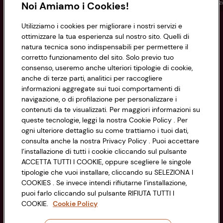
Conad
Spesa online
Assicurazioni
Viaggi
Istituz
Noi Amiamo i Cookies!
Utilizziamo i cookies per migliorare i nostri servizi e
Informazioni
ottimizzare la tua esperienza sul nostro sito. Quelli di
natura tecnica sono indispensabili per permettere il
corretto funzionamento del sito. Solo previo tuo
Privacy Policy
consenso, useremo anche ulteriori tipologie di cookie,
anche di terze parti, analitici per raccogliere
Cookie Policy
CONAD SOCIETÀ COOPERATIVA
informazioni aggregate sui tuoi comportamenti di
navigazione, o di profilazione per personalizzare i
Via Michelino, 59 | 40127 BOLOGNA
Impostazioni Cookie
contenuti da te visualizzati. Per maggiori informazioni su
Codice Fiscale e Registro Imprese
queste tecnologie, leggi la nostra Cookie Policy . Per
di Bologna 00865960157
Accessibilità
ogni ulteriore dettaglio su come trattiamo i tuoi dati,
PARTITA IVA 03320960374
consulta anche la nostra Privacy Policy . Puoi accettare
l’installazione di tutti i cookie cliccando sul pulsante
ACCETTA TUTTI I COOKIE, oppure scegliere le singole
Servizio clienti
tipologie che vuoi installare, cliccando su SELEZIONA I
COOKIES . Se invece intendi rifiutarne l’installazione,
puoi farlo cliccando sul pulsante RIFIUTA TUTTI I
COOKIE.
Cookie Policy
Seguici sui Social: