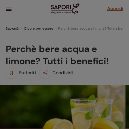
Accedi
Sapori&
Cibo e benessere
Perchè bere acqua e limone? Tutti i benefi
Perchè bere acqua e
limone? Tutti i benefici!
Preferiti
Condividi
la frutta
za sensi di
 può!
hi e
la ricetta
parare il