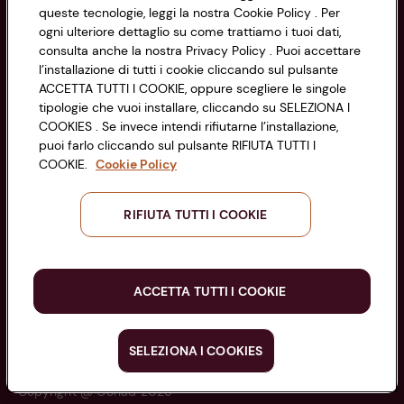
queste tecnologie, leggi la nostra Cookie Policy . Per
di Bologna 00865960157
Accessibilità
ogni ulteriore dettaglio su come trattiamo i tuoi dati,
PARTITA IVA 03320960374
consulta anche la nostra Privacy Policy . Puoi accettare
l’installazione di tutti i cookie cliccando sul pulsante
ACCETTA TUTTI I COOKIE, oppure scegliere le singole
Servizio clienti
tipologie che vuoi installare, cliccando su SELEZIONA I
COOKIES . Se invece intendi rifiutarne l’installazione,
puoi farlo cliccando sul pulsante RIFIUTA TUTTI I
COOKIE.
Cookie Policy
Seguici sui Social:
RIFIUTA TUTTI I COOKIE
Scarica l'app
ACCETTA TUTTI I COOKIE
SELEZIONA I COOKIES
Copyright @ Conad 2025