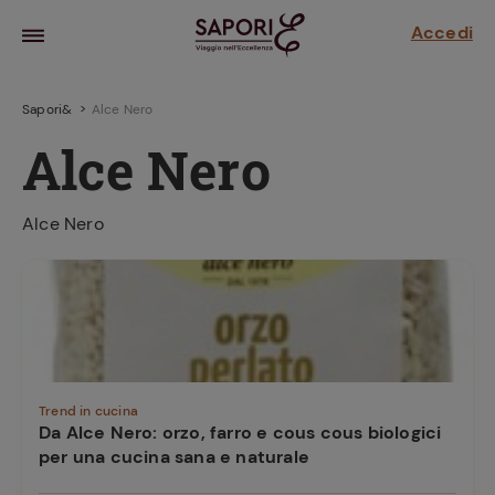
Accedi
Sapori&
Alce Nero
Alce Nero
Alce Nero
la frutta
za sensi di
 può!
Trend in cucina
Da Alce Nero: orzo, farro e cous cous biologici
per una cucina sana e naturale
hi e
la ricetta
parare il