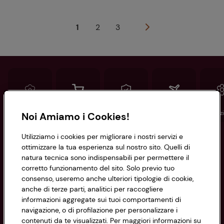
1
2
3
Conad
Spesa online
Assicurazioni
Viaggi
Istituz
Noi Amiamo i Cookies!
Utilizziamo i cookies per migliorare i nostri servizi e
Informazioni
ottimizzare la tua esperienza sul nostro sito. Quelli di
natura tecnica sono indispensabili per permettere il
corretto funzionamento del sito. Solo previo tuo
Privacy Policy
consenso, useremo anche ulteriori tipologie di cookie,
anche di terze parti, analitici per raccogliere
Cookie Policy
CONAD SOCIETÀ COOPERATIVA
informazioni aggregate sui tuoi comportamenti di
navigazione, o di profilazione per personalizzare i
Via Michelino, 59 | 40127 BOLOGNA
Impostazioni Cookie
contenuti da te visualizzati. Per maggiori informazioni su
Codice Fiscale e Registro Imprese