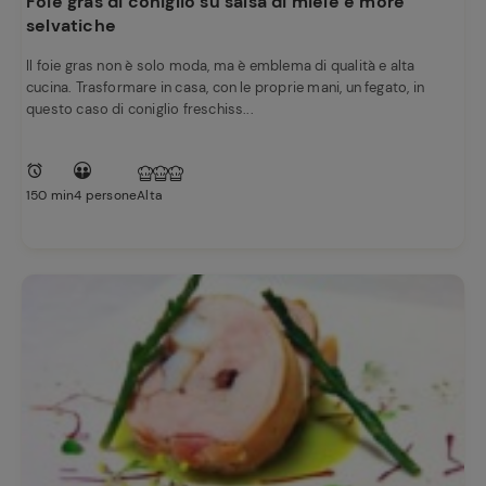
Foie gras di coniglio su salsa di miele e more
selvatiche
Il foie gras non è solo moda, ma è emblema di qualità e alta
cucina. Trasformare in casa, con le proprie mani, un fegato, in
questo caso di coniglio freschiss...
150 min
4 persone
Alta
Ricette
preferite