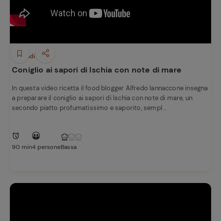
Secondi piatti
Coniglio ai sapori di Ischia con note di mare
In questa video ricetta il food blogger Alfredo Iannaccone insegna
a preparare il coniglio ai sapori di Ischia con note di mare, un
secondo piatto profumatissimo e saporito, sempl...
90 min
4 persone
Bassa