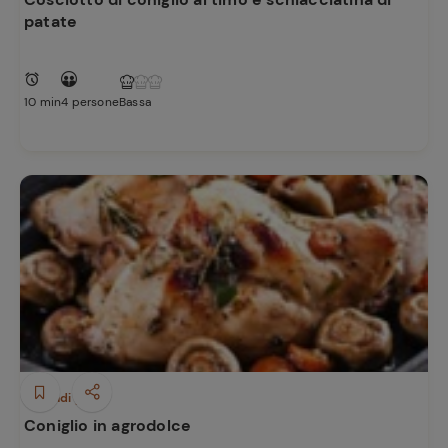
patate
10 min
4 persone
Bassa
Secondi piatti
Coniglio in agrodolce