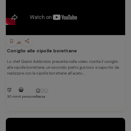
Secondi piatti
Coniglio alle cipolle borettane
Lo chef Gianni Addonizio presenta nella video ricetta il coniglio
alle cipolle borettane, un secondo piatto gustoso e saporito da
realizzare con le cipolle borettane all'aceto...
30 min
4 persone
Bassa