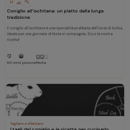
e
Secondi piatti
Coniglio all’ischitana: un piatto dalla lunga
tradizione
Il coniglio all’ischitana è una specialità prelibata dell’isola di Ischia,
ideale per una giornata di festa in compagnia. Ecco la nostra
ricetta!
60 min
4 persone
Media
Tagliare e sfilettare
I tagli del coniglio e le ricette per cucinarlo