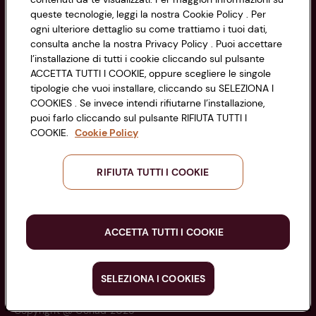
Codice Fiscale e Registro Imprese
queste tecnologie, leggi la nostra Cookie Policy . Per
di Bologna 00865960157
Accessibilità
ogni ulteriore dettaglio su come trattiamo i tuoi dati,
PARTITA IVA 03320960374
consulta anche la nostra Privacy Policy . Puoi accettare
l’installazione di tutti i cookie cliccando sul pulsante
ACCETTA TUTTI I COOKIE, oppure scegliere le singole
Servizio clienti
tipologie che vuoi installare, cliccando su SELEZIONA I
COOKIES . Se invece intendi rifiutarne l’installazione,
puoi farlo cliccando sul pulsante RIFIUTA TUTTI I
COOKIE.
Cookie Policy
Seguici sui Social:
RIFIUTA TUTTI I COOKIE
Scarica l'app
ACCETTA TUTTI I COOKIE
SELEZIONA I COOKIES
Copyright @ Conad 2025