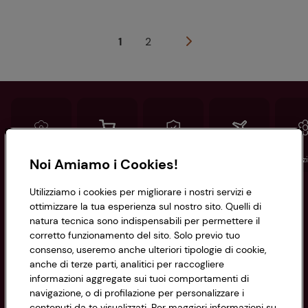
1
2
Conad
Spesa online
Assicurazioni
Viaggi
Istituz
Noi Amiamo i Cookies!
Utilizziamo i cookies per migliorare i nostri servizi e
Informazioni
ottimizzare la tua esperienza sul nostro sito. Quelli di
natura tecnica sono indispensabili per permettere il
corretto funzionamento del sito. Solo previo tuo
Privacy Policy
consenso, useremo anche ulteriori tipologie di cookie,
anche di terze parti, analitici per raccogliere
Cookie Policy
CONAD SOCIETÀ COOPERATIVA
informazioni aggregate sui tuoi comportamenti di
navigazione, o di profilazione per personalizzare i
Via Michelino, 59 | 40127 BOLOGNA
Impostazioni Cookie
contenuti da te visualizzati. Per maggiori informazioni su