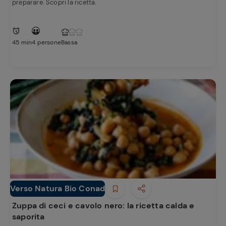
preparare. Scopri la ricetta.
45 min
4 persone
Bassa
Verso Natura Bio Conad
Minestre e Zuppe
Zuppa di ceci e cavolo nero: la ricetta calda e
saporita