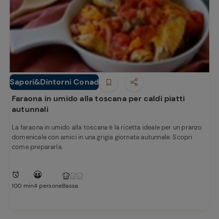
Sapori&Dintorni Conad
Secondi piatti
Faraona in umido alla toscana per caldi piatti
autunnali
La faraona in umido alla toscana è la ricetta ideale per un pranzo
domenicale con amici in una grigia giornata autunnale. Scopri
come prepararla.
100 min
4 persone
Bassa