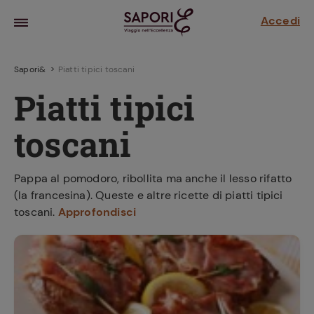
Accedi
Sapori&
Piatti tipici toscani
Piatti tipici
toscani
Pappa al pomodoro, ribollita ma anche il lesso rifatto
(la francesina). Queste e altre ricette di piatti tipici
toscani.
Approfondisci
la frutta
za sensi di
 può!
hi e
la ricetta
parare il