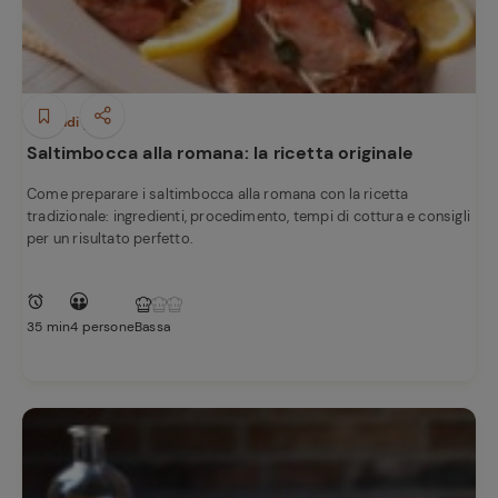
e
Secondi piatti
Saltimbocca alla romana: la ricetta originale
Come preparare i saltimbocca alla romana con la ricetta
tradizionale: ingredienti, procedimento, tempi di cottura e consigli
per un risultato perfetto.
35 min
4 persone
Bassa