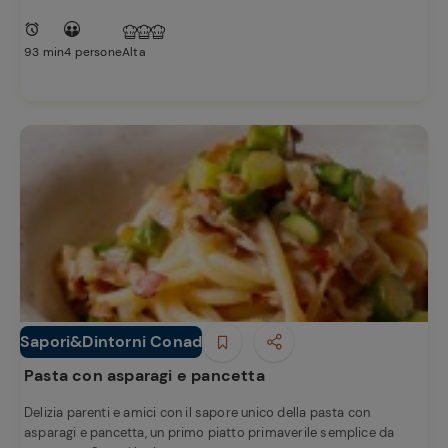
93 min
4 persone
Alta
Sapori&Dintorni Conad
Ricette
Primi piatti
preferite
Pasta con asparagi e pancetta
Delizia parenti e amici con il sapore unico della pasta con
asparagi e pancetta, un primo piatto primaverile semplice da