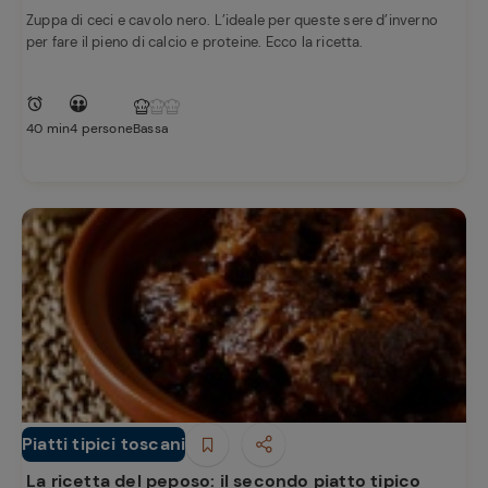
Zuppa di ceci e cavolo nero. L’ideale per queste sere d’inverno
per fare il pieno di calcio e proteine. Ecco la ricetta.
40 min
4 persone
Bassa
Piatti tipici toscani
Antipasti
La ricetta del peposo: il secondo piatto tipico