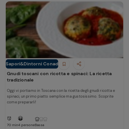
Sapori&Dintorni Conad
Primi piatti
Gnudi toscani con ricotta e spinaci: La ricetta
tradizionale
Oggi vi portiamo in Toscana con la ricetta degli gnudi ricotta e
spinaci, un primo piatto semplice ma gustosissimo. Scoprite
come prepararli!
70 min
4 persone
Bassa