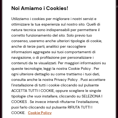
Conad
Spesa online
Assicurazioni
Viaggi
Istituz
Noi Amiamo i Cookies!
Utilizziamo i cookies per migliorare i nostri servizi e
Informazioni
ottimizzare la tua esperienza sul nostro sito. Quelli di
natura tecnica sono indispensabili per permettere il
corretto funzionamento del sito. Solo previo tuo
Privacy Policy
consenso, useremo anche ulteriori tipologie di cookie,
anche di terze parti, analitici per raccogliere
Cookie Policy
CONAD SOCIETÀ COOPERATIVA
informazioni aggregate sui tuoi comportamenti di
navigazione, o di profilazione per personalizzare i
Via Michelino, 59 | 40127 BOLOGNA
Impostazioni Cookie
contenuti da te visualizzati. Per maggiori informazioni su
Codice Fiscale e Registro Imprese
queste tecnologie, leggi la nostra Cookie Policy . Per
di Bologna 00865960157
Accessibilità
ogni ulteriore dettaglio su come trattiamo i tuoi dati,
PARTITA IVA 03320960374
consulta anche la nostra Privacy Policy . Puoi accettare
l’installazione di tutti i cookie cliccando sul pulsante
ACCETTA TUTTI I COOKIE, oppure scegliere le singole
Servizio clienti
tipologie che vuoi installare, cliccando su SELEZIONA I
COOKIES . Se invece intendi rifiutarne l’installazione,
puoi farlo cliccando sul pulsante RIFIUTA TUTTI I
COOKIE.
Cookie Policy