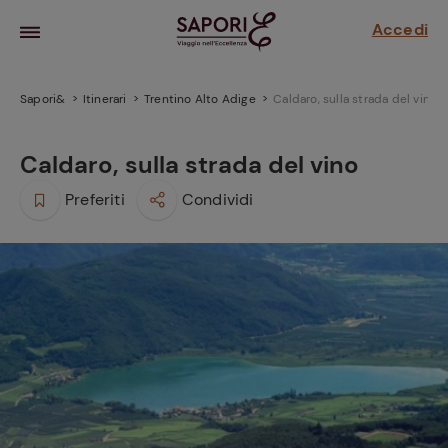
Accedi
Sapori&
Itinerari
Trentino Alto Adige
Caldaro, sulla strada del vino
Caldaro, sulla strada del vino
Preferiti
Condividi
la frutta
za sensi di
 può!
hi e
la ricetta
parare il