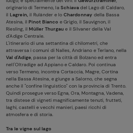
luogo; e specialmente dei vini: il
Gewürztraminer
,
originario di Termeno, la
Schiava
del Lago di Caldaro,
il
Lagrein,
il Ruländer e lo
Chardonnay
della Bassa
Atesina, il
Pinot Bianco
e Grigio, il Sauvignon, il
Riesling, il
Müller Thurgau
e il Silvaner della Val
d'Adige Centrale.
L'itinerario di una settantina di chilometri, che
attraversa i comuni di Nalles, Andriano e Terlano, nella
Val d'Adige
, passa per la città di Bolzano ed entra
nell'Oltradige ad Appiano e Caldaro. Poi continua
verso Termeno, incontra Cortaccia, Magre, Cortina
nella Bassa Atesina, e giunge a Salorno, che segna
anche il "confine linguistico" con la provincia di Trento.
Quindi prosegue verso Egna, Ora, Montagna, Vadena,
tra distese di vigneti magnificamente tenuti, frutteti,
laghi, castelli e vecchi manieri, paesi ricchi di
atmosfera e di storia.
Tra le vigne sul lago