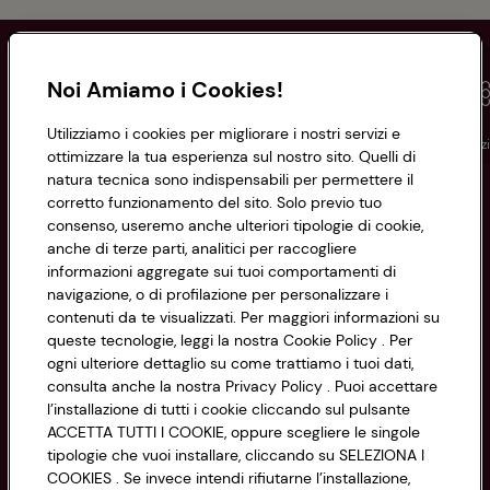
Noi Amiamo i Cookies!
Utilizziamo i cookies per migliorare i nostri servizi e
Conad
Spesa online
Assicurazioni
Viaggi
Istituz
ottimizzare la tua esperienza sul nostro sito. Quelli di
natura tecnica sono indispensabili per permettere il
corretto funzionamento del sito. Solo previo tuo
Informazioni
consenso, useremo anche ulteriori tipologie di cookie,
anche di terze parti, analitici per raccogliere
Privacy Policy
informazioni aggregate sui tuoi comportamenti di
navigazione, o di profilazione per personalizzare i
Cookie Policy
contenuti da te visualizzati. Per maggiori informazioni su
CONAD SOCIETÀ COOPERATIVA
queste tecnologie, leggi la nostra Cookie Policy . Per
Via Michelino, 59 | 40127 BOLOGNA
ogni ulteriore dettaglio su come trattiamo i tuoi dati,
Impostazioni Cookie
Codice Fiscale e Registro Imprese
consulta anche la nostra Privacy Policy . Puoi accettare
l’installazione di tutti i cookie cliccando sul pulsante
di Bologna 00865960157
Accessibilità
ACCETTA TUTTI I COOKIE, oppure scegliere le singole
PARTITA IVA 03320960374
tipologie che vuoi installare, cliccando su SELEZIONA I
COOKIES . Se invece intendi rifiutarne l’installazione,