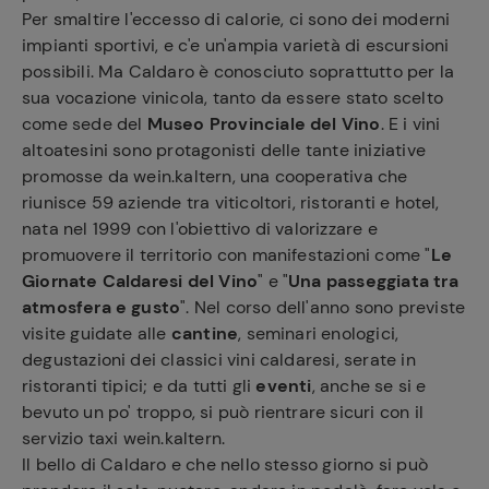
Per smaltire l'eccesso di calorie, ci sono dei moderni
impianti sportivi, e c'e un'ampia varietà di escursioni
possibili. Ma Caldaro è conosciuto soprattutto per la
sua vocazione vinicola, tanto da essere stato scelto
come sede del
Museo Provinciale del Vino
. E i vini
altoatesini sono protagonisti delle tante iniziative
promosse da wein.kaltern, una cooperativa che
riunisce 59 aziende tra viticoltori, ristoranti e hotel,
nata nel 1999 con l'obiettivo di valorizzare e
promuovere il territorio con manifestazioni come "
Le
Giornate Caldaresi del Vino
" e "
Una passeggiata tra
atmosfera e gusto
". Nel corso dell'anno sono previste
visite guidate alle
cantine
, seminari enologici,
degustazioni dei classici vini caldaresi, serate in
ristoranti tipici; e da tutti gli
eventi
, anche se si e
bevuto un po' troppo, si può rientrare sicuri con il
servizio taxi wein.kaltern.
Il bello di Caldaro e che nello stesso giorno si può