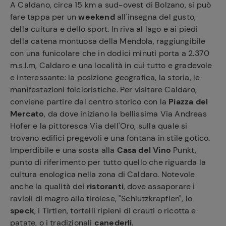
A Caldano, circa 15 km a sud-ovest di Bolzano, si può
fare tappa per un
weekend
all'insegna del gusto,
della cultura e dello sport. In riva al lago e ai piedi
della catena montuosa della Mendola, raggiungibile
con una funicolare che in dodici minuti porta a 2.370
m.s.l.m, Caldaro e una località in cui tutto e gradevole
e interessante: la posizione geografica, la storia, le
manifestazioni folcloristiche. Per visitare Caldaro,
conviene partire dal centro storico con la
Piazza del
Mercato
, da dove iniziano la bellissima Via Andreas
Hofer e la pittoresca Via dell'Oro, sulla quale si
trovano edifici pregevoli e una fontana in stile gotico.
Imperdibile e una sosta alla
Casa del Vino
Punkt,
punto di riferimento per tutto quello che riguarda la
cultura enologica nella zona di Caldaro. Notevole
anche la qualità dei
ristoranti
, dove assaporare i
ravioli di magro alla tirolese, "Schlutzkrapflen", lo
speck
, i Tirtlen, tortelli ripieni di crauti o ricotta e
patate, o i tradizionali
canederli
.