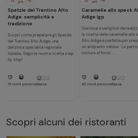
Primi piatti
Antipasti
Spatzle del Trentino Alto
Caramelle allo speck A
Adige: semplicità e
Adige Igp
tradizione
Gustosa e semplice da realizz
la ricetta delle caramelle allo
Scopri come preparare gli Spatzle
Alto Adige è perfetta per pre
del Trentino Alto Adige, una
un antipasto veloce. La parti
deliziosa specialità regionale
cottura al forno ...
italiana. Segui la nostra ricetta step
by step!
15 min
4 persone
Bassa
45 min
4 persone
Bassa
Scopri alcuni dei ristoranti