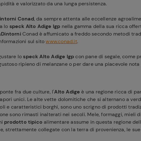
pidità e valorizzato da una lunga persistenza.
intorni Conad
, da sempre attenta alle eccellenze agroalime
ra lo
speck Alto Adige Igp
nella gamma della sua ricca offer
&Dintorni
Conad è affumicato a freddo secondo metodi tradi
nformazioni sul sito
www.conad.it
.
gustare lo
speck Alto Adige Igp
con pane di segale, come p
 gustoso ripieno di melanzane o per dare una piacevole nota
ponte fra due culture, l'
Alto Adige
è una regione ricca di p
apori unici. Le alte vette dolomitiche che si alternano a verdi
li e caratteristici borghi, sono uno scrigno di prodotti tradiz
ione sono rimasti inalterati nei secoli. Mele, formaggi, mieli
ni
prodotto tipico
alimentare assume in questa regione del
he, strettamente collegate con la terra di provenienza, le sue 