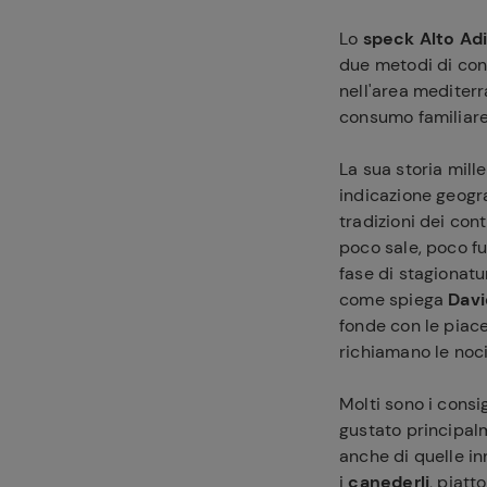
Lo
speck Alto Adi
due metodi di con
nell'area mediterra
consumo familiare
La sua storia mill
indicazione geogra
Ricette pre
tradizioni dei con
poco sale, poco fum
fase di stagionatu
come spiega
Davi
fonde con le piace
richiamano le noci 
Molti sono i consi
gustato principalm
anche di quelle in
i
canederli
, piatt