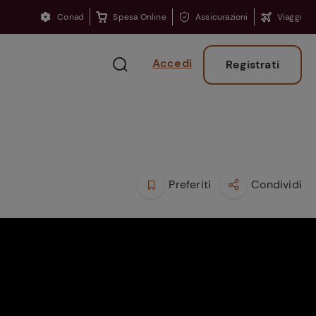
Conad
Spesa Online
Assicurazioni
Viaggi
Accedi
Registrati
Preferiti
Condividi
Ritorno sui banchi?
Consigli per ritrovare
la concentrazione