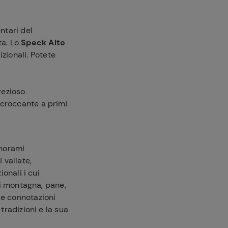
ntari del
ta. Lo
Speck Alto
zionali. Potete
rezioso
 croccante a primi
anorami
 vallate,
ionali i cui
 di montagna, pane,
le connotazioni
tradizioni e la sua