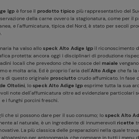
ge Igp
è forse il
prodotto tipico
più rappresentativo del Sudt
servazione della carne ovvero la stagionatura, come per il p
nea, e l'affumicatura, tipica del Nord, è stato per secoli pro
.
enaria ha valso allo
speck Alto Adige Igp
il riconoscimento d
fica protetta: ancora oggi i disciplinari di produzione rispe
ferite
tadini locali che prevedono che le cosce del
maiale
vengano 
o e molta aria. Ed è proprio l'aria dell'
Alto Adige
che fa la 
ra di questo originale
prosciutto
crudo affumicato. In fase 
de Oltolini
, lo
speck
Alto Adige Igp
esprime tutta la sua ar
voli note dell'affumicatura oltre ad evidenziare particolari 
e i funghi porcini freschi.
gli che si possono dare per il suo consumo; lo
speck Alto Ad
ente al naturale, è un ingrediente di innumerevoli
ricette
tr
novative. La più classica delle preparazioni nella quale trov
o altoatesino per antonomasia, che compare in tutti i menu de