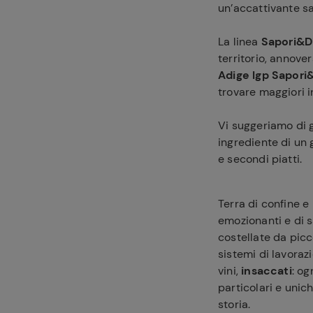
un’accattivante sa
La linea
Sapori&D
territorio, annove
Adige Igp Sapori
trovare maggiori i
Vi suggeriamo di 
ingrediente di un
e secondi piatti.
Terra di confine e 
emozionanti e di s
costellate da picco
sistemi di lavoraz
vini,
insaccati
: og
particolari e unic
storia.