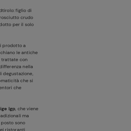
irolo: figlio di
rosciutto crudo
dotto per il solo
i prodotto a
cchiano le antiche
trattate con
differenza nella
di degustazione,
omaticità che si
sentori che
ige Igp
, che viene
adizionali ma
a posto sono
i ristoranti