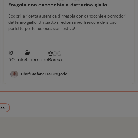
Fregola con canocchie e datterino giallo
Scopri la ricetta autentica di fregola con canocchie e pomodori
datterino giallo. Un piatto mediterraneo fresco e delizioso
perfetto per le tue occasioni estive!
50 min
4 persone
Bassa
Chef Stefano De Gregorio
nco