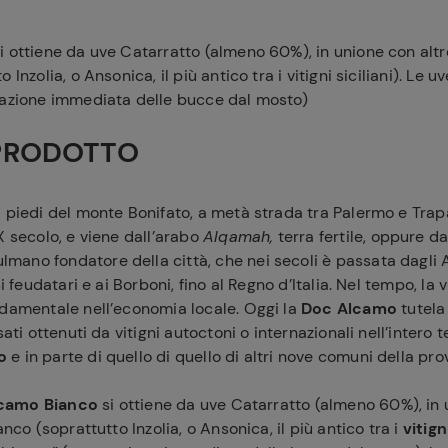
 ottiene da uve Catarratto (almeno 60%), in unione con altre
 Inzolia, o Ansonica, il più antico tra i vitigni siciliani). Le u
razione immediata delle bucce dal mosto)
PRODOTTO
i piedi del monte Bonifato, a metà strada tra Palermo e Trap
IX secolo, e viene dall’arabo
Alqamah,
terra fertile, oppure d
ano fondatore della città, che nei secoli è passata dagli 
si feudatari e ai Borboni, fino al Regno d’Italia. Nel tempo, la
ndamentale nell’economia locale. Oggi la
Doc Alcamo
tutela
sati ottenuti da vitigni autoctoni o internazionali nell’intero t
o
e in parte di quello di quello di altri nove comuni della pro
camo Bianco
si ottiene da uve Catarratto (almeno 60%), in 
anco (soprattutto Inzolia, o Ansonica, il più antico tra i
vitign