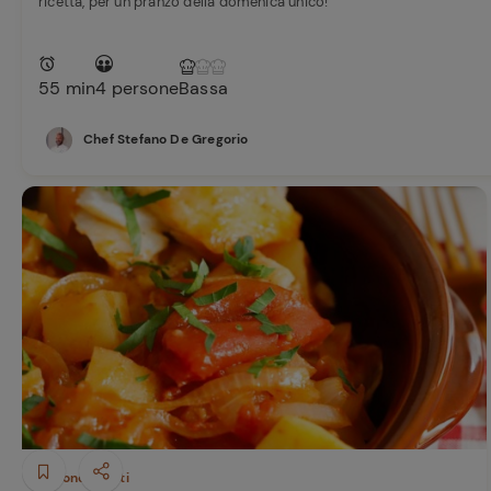
ricetta, per un pranzo della domenica unico!
55 min
4 persone
Bassa
Chef Stefano De Gregorio
Secondi piatti