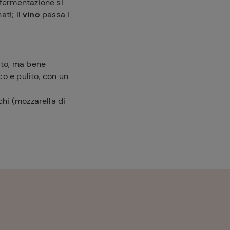
 fermentazione si
ati; il
vino
passa i
ato, ma bene
co e pulito, con un
chi (mozzarella di