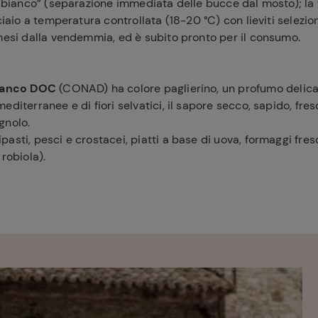
n bianco” (separazione immediata delle bucce dal mosto); la
ciaio a temperatura controllata (18-20 °C) con lieviti selezion
mesi dalla vendemmia, ed è subito pronto per il consumo.
ianco DOC
(CONAD) ha colore paglierino, un profumo delic
editerranee e di fiori selvatici, il sapore secco, sapido, fres
gnolo.
tipasti, pesci e crostacei, piatti a base di uova, formaggi fres
robiola).