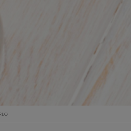
perduta
Come affumicare:
legna ed erbe da
usare
Finferli, animelle e
salsa ai frutti rossi
RLO