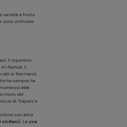
 varietà a frutto
ve sono vinificate
ani. Il toponimo
a
Al-Kamuk
, il
Arabi ai Normanni,
 vite ha sempre ha
 numerosi
vini
erritorio del
vincia di Trapani e
unione con altre
i siciliani
). Le
uve