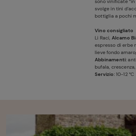
sono vinificate “i
svolge in tini d’ac
bottiglia a pochi 
Vino consigliato
Li Raci,
Alcamo B
espresso di erbe m
lieve fondo amaro
Abbinamenti
: an
bufala, crescenza, 
Servizio
: 10-12 °C