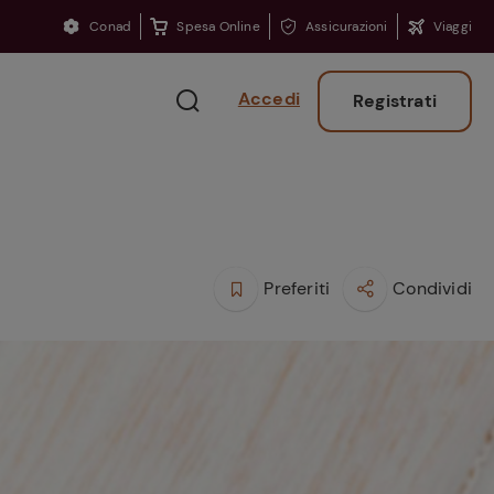
Conad
Spesa Online
Assicurazioni
Viaggi
Accedi
Registrati
Preferiti
Condividi
Ritorno sui banchi?
Consigli per ritrovare
la concentrazione