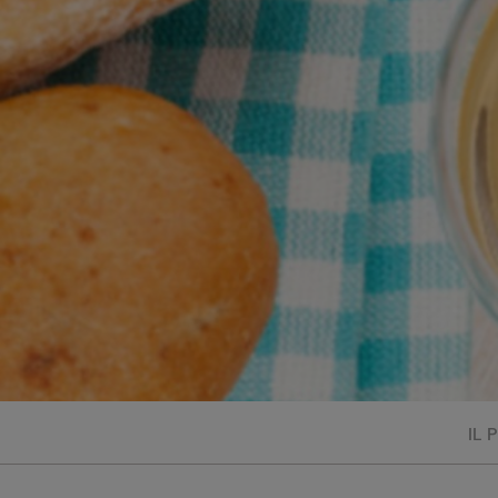
Bisque di gamberi:
l'ideale per insaporire
i tuoi piatti di pesce!
Cavolo romanesco al
forno con ‘nduja
IL