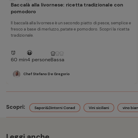
Baccalà alla livornese: ricetta tradizionale con
pomodoro
Il baccalà alla livornese è un secondo piatto di pesce, semplice e
fresco a base di merluzzo, patate e pomodoro. Scopri la ricetta
tradizionale.
60 min
4 persone
Bassa
Chef Stefano De Gregorio
Scopri:
Sapori&Dintorni Conad
Vini siciliani
vino bia
Leggi anche...