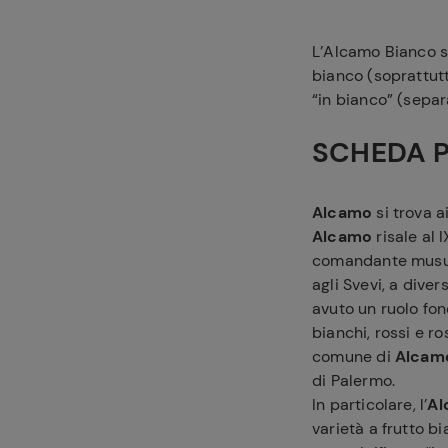
L’Alcamo Bianco si
bianco (soprattutto
“in bianco” (sepa
SCHEDA 
Alcamo
si trova a
Alcamo
risale al 
comandante musulm
agli Svevi, a diver
avuto un ruolo fo
bianchi, rossi e ro
comune di
Alcam
di Palermo.
In particolare, l’
Al
varietà a frutto bi