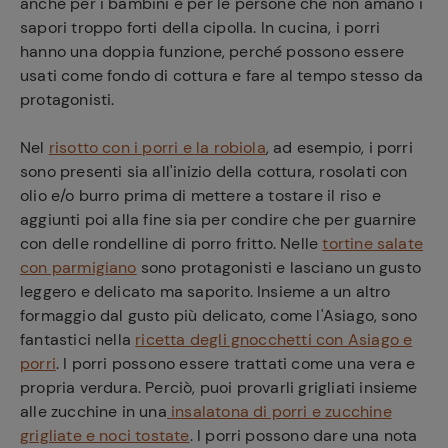
anche per i bambini e per le persone che non amano i
sapori troppo forti della cipolla. In cucina, i porri
hanno una doppia funzione, perché possono essere
usati come fondo di cottura e fare al tempo stesso da
protagonisti.
Nel
risotto con i porri e la robiola
, ad esempio, i porri
sono presenti sia all'inizio della cottura, rosolati con
olio e/o burro prima di mettere a tostare il riso e
aggiunti poi alla fine sia per condire che per guarnire
con delle rondelline di porro fritto. Nelle
tortine salate
con parmigiano
sono protagonisti e lasciano un gusto
leggero e delicato ma saporito. Insieme a un altro
formaggio dal gusto più delicato, come l'Asiago, sono
fantastici nella
ricetta degli gnocchetti con Asiago e
porri
. I porri possono essere trattati come una vera e
propria verdura. Perciò, puoi provarli grigliati insieme
alle zucchine in una
insalatona di porri e zucchine
grigliate e noci tostate
. I porri possono dare una nota