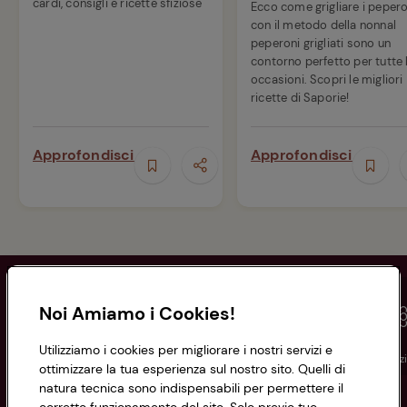
cardi, consigli e ricette sfiziose
Ecco come grigliare i pepero
con il metodo della nonnaI
peperoni grigliati sono un
contorno perfetto per tutte 
occasioni. Scopri le migliori
ricette di Saporie!
Approfondisci
Approfondisci
Noi Amiamo i Cookies!
Utilizziamo i cookies per migliorare i nostri servizi e
Conad
Spesa online
Assicurazioni
Viaggi
Istituz
ottimizzare la tua esperienza sul nostro sito. Quelli di
natura tecnica sono indispensabili per permettere il