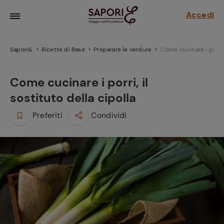
Accedi
Sapori&
Ricette di Base
Preparare le verdure
Come cucinare i porri, 
Come cucinare i porri, il
sostituto della cipolla
Preferiti
Condividi
la frutta
za sensi di
 può!
hi e
la ricetta
parare il