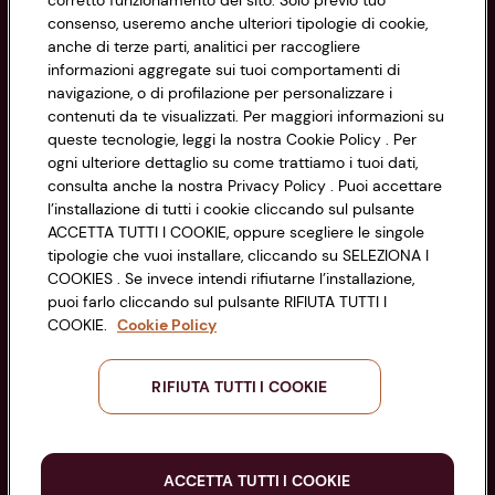
corretto funzionamento del sito. Solo previo tuo
Informazioni
consenso, useremo anche ulteriori tipologie di cookie,
anche di terze parti, analitici per raccogliere
Privacy Policy
informazioni aggregate sui tuoi comportamenti di
navigazione, o di profilazione per personalizzare i
Cookie Policy
contenuti da te visualizzati. Per maggiori informazioni su
CONAD SOCIETÀ COOPERATIVA
queste tecnologie, leggi la nostra Cookie Policy . Per
Via Michelino, 59 | 40127 BOLOGNA
ogni ulteriore dettaglio su come trattiamo i tuoi dati,
Impostazioni Cookie
Codice Fiscale e Registro Imprese
consulta anche la nostra Privacy Policy . Puoi accettare
l’installazione di tutti i cookie cliccando sul pulsante
di Bologna 00865960157
Accessibilità
ACCETTA TUTTI I COOKIE, oppure scegliere le singole
PARTITA IVA 03320960374
tipologie che vuoi installare, cliccando su SELEZIONA I
COOKIES . Se invece intendi rifiutarne l’installazione,
puoi farlo cliccando sul pulsante RIFIUTA TUTTI I
Servizio clienti
COOKIE.
Cookie Policy
RIFIUTA TUTTI I COOKIE
Seguici sui Social:
ACCETTA TUTTI I COOKIE