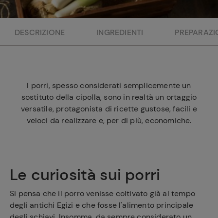
e
DESCRIZIONE
INGREDIENTI
PREPARAZI
I porri, spesso considerati semplicemente un
sostituto della cipolla, sono in realtà un ortaggio
versatile, protagonista di ricette gustose, facili e
veloci da realizzare e, per di più, economiche.
Le curiosità sui porri
Si pensa che il porro venisse coltivato già al tempo
degli antichi Egizi e che fosse l'alimento principale
degli schiavi. Insomma, da sempre considerato un