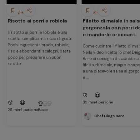
Primi piatti
Secondi piatti
Risotto ai porri e robiola
Filetto di maiale in sals
gorgonzola con porri do
Il risotto ai porri e robiola è una
e mandorle croccanti
ricetta semplice ma ricca di gusto.
Pochi ingredienti: brodo, robiola,
Come cucinare il filetto di mai
riso e abbondanti scalogni, basta
Nella video ricetta lo chef Die
poco per preparare un buon
Baro ci consiglia di accostare i
risotto
filetto di maiale, magro e sapo
a una piacevole salsa al gorg
e ...
35 min
4 persone
25 min
4 persone
Bassa
Chef Diego Baro