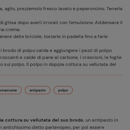
iva, aglio, prezzemolo fresco lavato e peperoncino. Tenerla
di ghisa dopo averli irrorati con l'emulsione. Addensare il
una crema.
nere delle briciole, tostarle in padella fino a farle
di brodo di polpo calda e aggiungere i pezzi di polpo
croccanti e calde di pane al carbone, i crescioni, le foglie
lo sul polpo. Il polpo in doppia cottura su vellutata del
Iannaccone
antipasto
polpo
ia cottura su vellutata del suo brodo
, un antipasto in
un antichissimo detto partenopeo, per poi essere