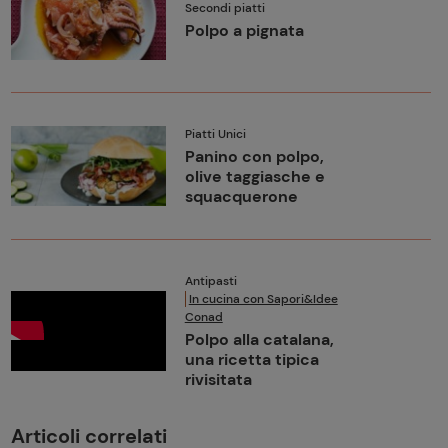
Secondi piatti
Polpo a pignata
Piatti Unici
Panino con polpo,
olive taggiasche e
squacquerone
Antipasti
In cucina con Sapori&Idee
Conad
Polpo alla catalana,
una ricetta tipica
rivisitata
Articoli correlati