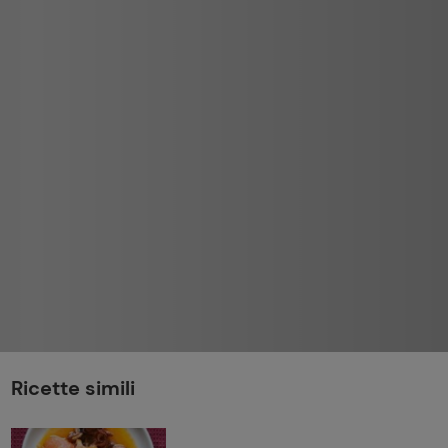
perduta
Come affumicare:
legna ed erbe da
usare
Finferli, animelle e
salsa ai frutti rossi
Ricette simili