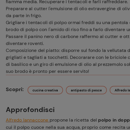
fiamma media. Recuperare i tentacoli e farli raffreddare.
Preparare al cutter l'emulsione di olio extravergine di ol
da parte in frigo.
Grigliare i tentacoli di polpo ormai freddi su una pentola 
brodo di polpo con l'amido di riso fino a farlo diventare 
Passare il panino nero di carbone raffermo al cutter e otte
diventare roventi.
Composizione del piatto: disporre sul fondo la vellutata 
grigliati e tagliati a tocchetti. Decorarare con le briciole 
di basilico e un giro di emulsione di olio al prezzemolo so
suo brodo è pronto per essere servito!
Scopri:
cucina creativa
antipasto di pesce
Alfredo 
Approfondisci
Alfredo Iannaccone
propone la ricetta del
polpo in dopp
cui il polpo cuoce nella sua acqua, proprio come recita 