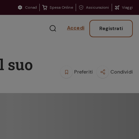
Conad
Spesa Online
Assicurazioni
Viaggi
Accedi
Registrati
l suo
Preferiti
Condividi
Ritorno sui banchi?
Consigli per ritrovare
la concentrazione