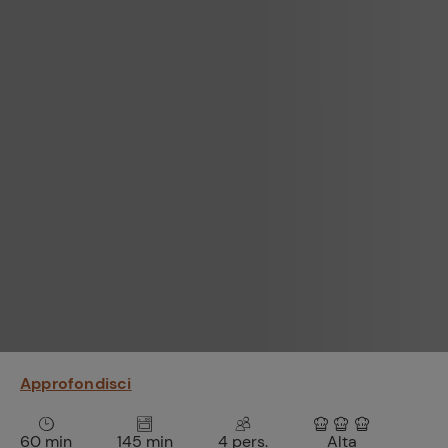
Bisque di gamberi:
l'ideale per insaporire
i tuoi piatti di pesce!
Cavolo romanesco al
forno con ‘nduja
Approfondisci
60 min
145 min
4 pers.
Alta