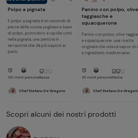
Secondi piatti
Piatti Unici
pesce
Polpo a pignata
Panino con polpo, oliv
taggiasche e
Il polpo a pignata è un secondo di
squacquerone
pesce della cucina pugliese a base
di polpo, pomodoro e cipolla cotti
Panino con polpo, olive taggi
nella pignata, una pentola in
e squacquerone: una ricetta
terracotta che dà più sapore ai
originale che unisce sapori di
piatti
e ingredienti mediterranei.
130 min
4 persone
Bassa
35 min
4 persone
Media
Chef Stefano De Gregorio
Chef Stefano De Gregori
Scopri alcuni dei nostri prodotti