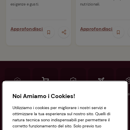
esigenze e gusti.
nutrizionali.
Approfondisci
Approfondisci
Conad
Spesa online
Assicurazioni
Viaggi
Istituz
Noi Amiamo i Cookies!
Utilizziamo i cookies per migliorare i nostri servizi e
Informazioni
ottimizzare la tua esperienza sul nostro sito. Quelli di
natura tecnica sono indispensabili per permettere il
corretto funzionamento del sito. Solo previo tuo
Privacy Policy