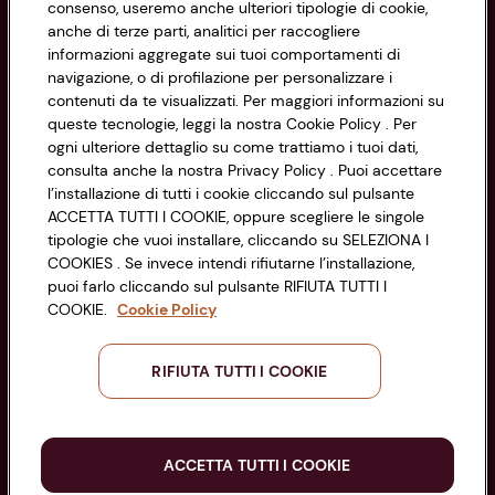
consenso, useremo anche ulteriori tipologie di cookie,
anche di terze parti, analitici per raccogliere
Cookie Policy
CONAD SOCIETÀ COOPERATIVA
informazioni aggregate sui tuoi comportamenti di
navigazione, o di profilazione per personalizzare i
Via Michelino, 59 | 40127 BOLOGNA
Impostazioni Cookie
contenuti da te visualizzati. Per maggiori informazioni su
Codice Fiscale e Registro Imprese
queste tecnologie, leggi la nostra Cookie Policy . Per
di Bologna 00865960157
Accessibilità
ogni ulteriore dettaglio su come trattiamo i tuoi dati,
PARTITA IVA 03320960374
consulta anche la nostra Privacy Policy . Puoi accettare
l’installazione di tutti i cookie cliccando sul pulsante
ACCETTA TUTTI I COOKIE, oppure scegliere le singole
Servizio clienti
tipologie che vuoi installare, cliccando su SELEZIONA I
COOKIES . Se invece intendi rifiutarne l’installazione,
puoi farlo cliccando sul pulsante RIFIUTA TUTTI I
COOKIE.
Cookie Policy
Seguici sui Social:
RIFIUTA TUTTI I COOKIE
Scarica l'app
ACCETTA TUTTI I COOKIE