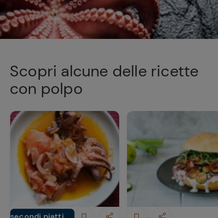
Scopri alcune delle ricette
con polpo
secondi piatti di