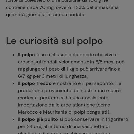
fonte di colesterolo: una porzione da 100 g ne
contiene circa 70 mg, ovvero il 23% della massima
quantità giornaliera raccomandata.
Le curiosità sul polpo
Il
polpo
è un mollusco cefalopode che vive e
cresce sui fondali velocemente: in 6/8 mesi può
raggiungere i peso di 1 kg e può arrivare fino a
6/7 kg per 3 metri di lunghezza.
Il
polpo fresco
e nostrano è il più saporito. La
produzione proveniente dai nostri mari è però
modesta, pertanto si ha una consistente
importazione dalle aree atlantiche (come
Marocco e Mauritania di polpi congelati).
Il
polpo già pulito
si può conservare in frigorifero
per 24 ore, all’interno di una vaschetta di
plastica o di vetro con chiusura ermetica.