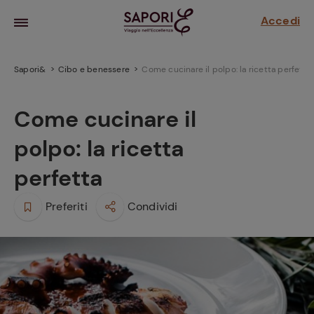
Accedi
Sapori&
Cibo e benessere
Come cucinare il polpo: la ricetta perfetta
Come cucinare il
polpo: la ricetta
perfetta
Preferiti
Condividi
la frutta
za sensi di
 può!
hi e
la ricetta
parare il