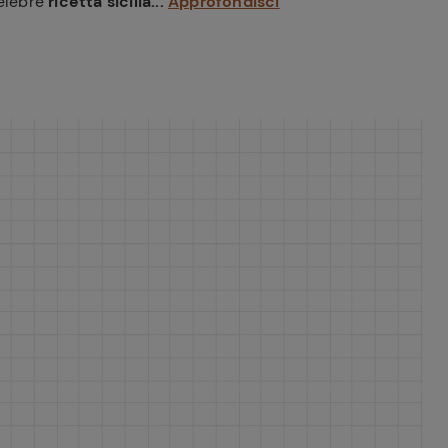
celebre
ricetta sicilia...
Approfondisci