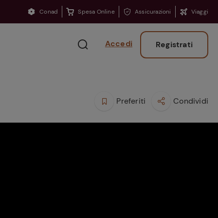
Conad
Spesa Online
Assicurazioni
Viaggi
Accedi
Registrati
Preferiti
Condividi
Ritorno sui banchi?
Consigli per ritrovare
la concentrazione