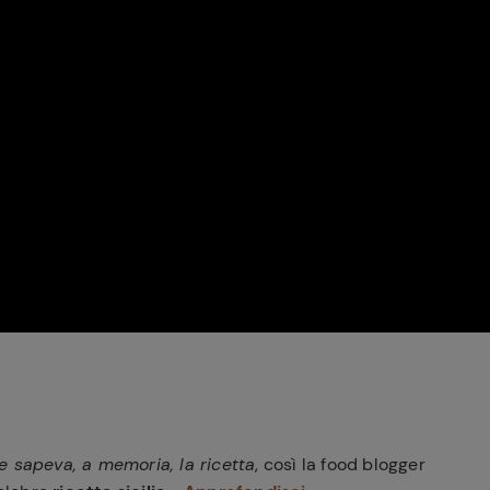
Ricette di Plumcake:
tutte i modi per
Tagliolini freschi con
prepararlo
limone nero bruciato,
Caciocavallo, burro e
scampi
e sapeva, a memoria, la ricetta
, così la food blogger