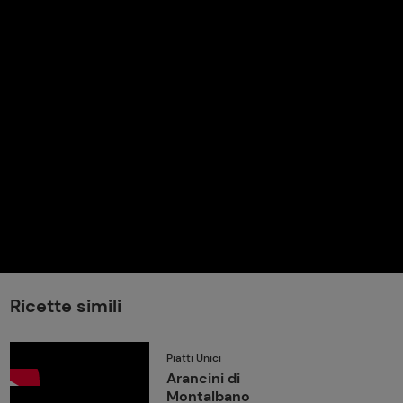
perduta
Come affumicare:
legna ed erbe da
usare
Finferli, animelle e
salsa ai frutti rossi
Ricette simili
Piatti Unici
Arancini di
Montalbano