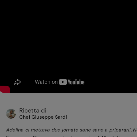
Bisque di gamberi:
l'ideale per insaporire
i tuoi piatti di pesce!
Cavolo romanesco al
forno con ‘nduja
Ricetta di
Chef Giuseppe Sardi
Adelina ci metteva due jornate sane sane a pripararli
.
N