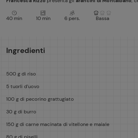
Francesca Rizzo
presenta gli
arancini di Montalbano
, 
40 min
10 min
6 pers.
Bassa
Ingredienti
500 g di riso
5 tuorli d’uovo
100 g di pecorino grattugiato
30 g di burro
150 g di carne macinata di vitellone e maiale
80 g di piselli