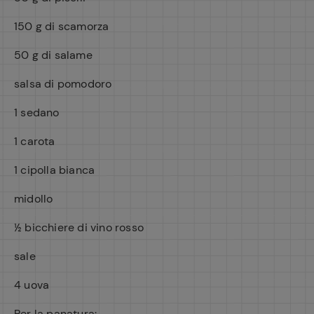
150 g di scamorza
50 g di salame
salsa di pomodoro
1 sedano
1 carota
1 cipolla bianca
midollo
½ bicchiere di vino rosso
sale
4 uova
Per la panatura: