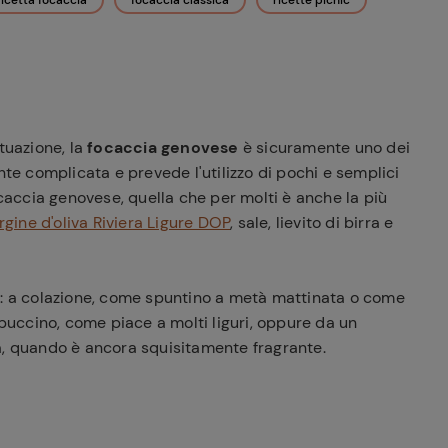
ricetta focaccia
focaccia classica
ricette picnic
tuazione, la
focaccia genovese
è sicuramente uno dei
nte complicata e prevede l'utilizzo di pochi e semplici
ocaccia genovese, quella che per molti è anche la più
rgine d'oliva Riviera Ligure DOP
, sale, lievito di birra e
a: a colazione, come spuntino a metà mattinata o come
uccino, come piace a molti liguri, oppure da un
a, quando è ancora squisitamente fragrante.