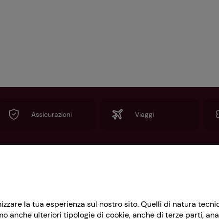
Assicurazioni
Viaggi
Informazioni
Privacy Policy
imizzare la tua esperienza sul nostro sito. Quelli di natura tec
Cookie Policy
 anche ulteriori tipologie di cookie, anche di terze parti, ana