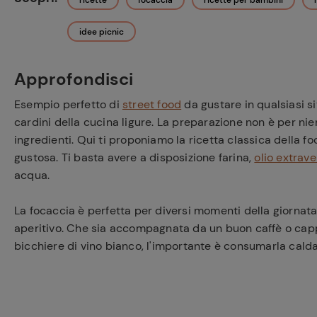
ricette
focaccia
ricette per bambini
idee picnic
Approfondisci
Esempio perfetto di
street food
da gustare in qualsiasi si
cardini della cucina ligure. La preparazione non è per nie
ingredienti. Qui ti proponiamo la ricetta classica della f
gustosa. Ti basta avere a disposizione farina,
olio extrave
acqua.
La focaccia è perfetta per diversi momenti della giornat
aperitivo. Che sia accompagnata da un buon caffè o capp
bicchiere di vino bianco, l'importante è consumarla cald