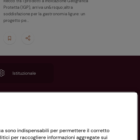
Recco tra i prodotti a Indicazione Geografica
Protetta (IGP), arriva un&rsquo;altra
soddisfazione per la gastronomia ligure: un
progetto pe...
Istituzionale
nica sono indispensabili per permettere il corretto
litici per raccogliere informazioni aggregate sui