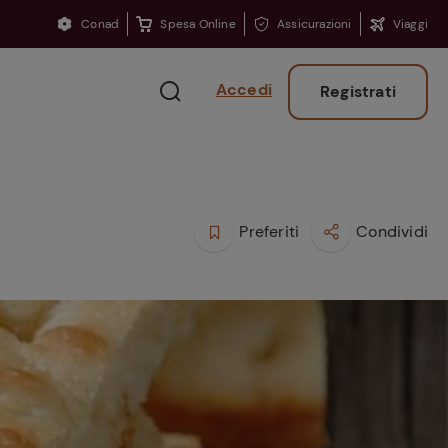
Conad
Spesa Online
Assicurazioni
Viaggi
Accedi
Registrati
Preferiti
Condividi
Ritorno sui banchi?
Consigli per ritrovare
la concentrazione