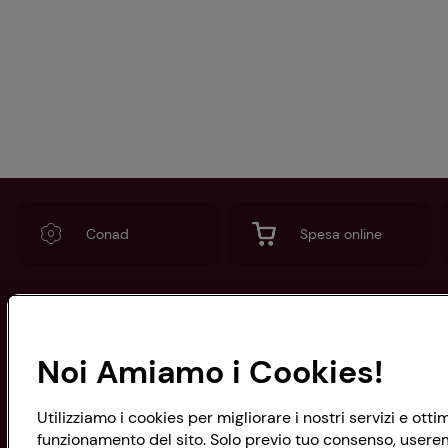
Conad
Spesa online
CONAD SOCIETÀ COOPERATIVA
Noi Amiamo i Cookies!
Via Michelino, 59 | 40127 BOLOGNA
Codice Fiscale e Registro Imprese
di Bologna 00865960157
Utilizziamo i cookies per migliorare i nostri servizi e ott
PARTITA IVA 03320960374
funzionamento del sito. Solo previo tuo consenso, useremo