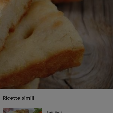
perduta
Come affumicare:
legna ed erbe da
usare
Finferli, animelle e
salsa ai frutti rossi
Ricette simili
Piatti Unici