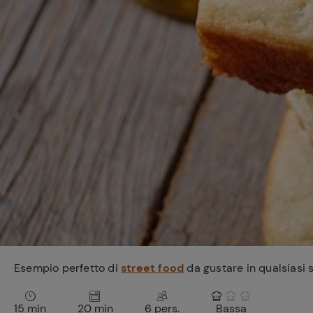
Bisque di gamberi:
l'ideale per insaporire
i tuoi piatti di pesce!
Cavolo romanesco al
forno con ‘nduja
Esempio perfetto di
street food
da gustare in qualsiasi s
15 min
20 min
6 pers.
Bassa