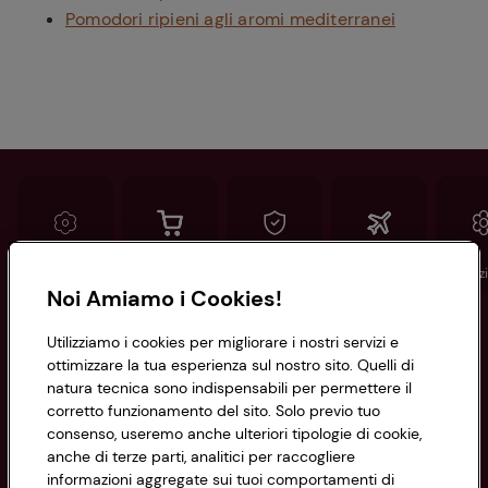
Pomodori ripieni agli aromi mediterranei
Conad
Spesa online
Assicurazioni
Viaggi
Istituz
Noi Amiamo i Cookies!
Informazioni
Utilizziamo i cookies per migliorare i nostri servizi e
ottimizzare la tua esperienza sul nostro sito. Quelli di
natura tecnica sono indispensabili per permettere il
Privacy Policy
corretto funzionamento del sito. Solo previo tuo
consenso, useremo anche ulteriori tipologie di cookie,
Cookie Policy
anche di terze parti, analitici per raccogliere
CONAD SOCIETÀ COOPERATIVA
informazioni aggregate sui tuoi comportamenti di