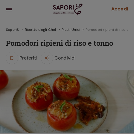
Accedi
Sapori&
Ricette degli Chef
Piatti Unici
Pomodori ripieni di riso e t
Pomodori ripieni di riso e tonno
Preferiti
Condividi
la frutta
za sensi di
 può!
hi e
la ricetta
parare il