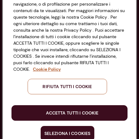
Via Michelino, 59 | 40127 BOLOGNA
Impostazioni Cookie
navigazione, o di profilazione per personalizzare i
Codice Fiscale e Registro Imprese
contenuti da te visualizzati. Per maggiori informazioni su
di Bologna 00865960157
Accessibilità
queste tecnologie, leggi la nostra Cookie Policy . Per
PARTITA IVA 03320960374
ogni ulteriore dettaglio su come trattiamo i tuoi dati,
consulta anche la nostra Privacy Policy . Puoi accettare
l’installazione di tutti i cookie cliccando sul pulsante
Servizio clienti
ACCETTA TUTTI I COOKIE, oppure scegliere le singole
tipologie che vuoi installare, cliccando su SELEZIONA I
COOKIES . Se invece intendi rifiutarne l’installazione,
puoi farlo cliccando sul pulsante RIFIUTA TUTTI I
COOKIE.
Cookie Policy
Seguici sui Social:
RIFIUTA TUTTI I COOKIE
Scarica l'app
ACCETTA TUTTI I COOKIE
SELEZIONA I COOKIES