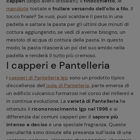
capperi
(dopo averli dissalati), il
finocchietto
, le
mandorle
tostate e
frullare versando dell’olio a filo
. Il
tocco finale? Se vuoi, puoi scaldare il pesto in una
padella e saltare la pasta per gli ultimi due minuti di
cottura aggiungendo, se vedi di averne bisogno, un
mestolo di acqua di cottura della pasta. In questo
modo, la pasta rilascerà un po' del suo amido nella
padella e renderà il tutto più cremoso.
I capperi e Pantelleria
I
capperi di Pantelleria Igp
sono un prodotto tipico
d'eccellenza dell
'isola di Pantelleria
, parte emersa di
un edificio vulcanico formatosi nel corso dei millenni e
in continua evoluzione. La
varietà di Pantelleria
ha
ottenuto il
ricononoscimento Igp nel 1996
e si
differenzia dai comuni capperi per il
sapore più
intenso e deciso
e una speciale fragranza. Queste
peculiarità sono dovute alla presenza sull’isola di una