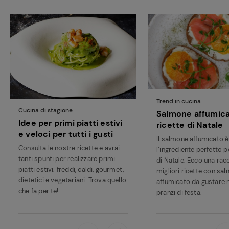
Trend in cucina
Cucina di stagione
Salmone affumica
Idee per primi piatti estivi
ricette di Natale
e veloci per tutti i gusti
Il salmone affumicato è
Consulta le nostre ricette e avrai
l’ingrediente perfetto pe
tanti spunti per realizzare primi
di Natale. Ecco una racc
piatti estivi: freddi, caldi, gourmet,
migliori ricette con sa
Ricette
dietetici e vegetariani. Trova quello
affumicato da gustare n
preferite
che fa per te!
pranzi di festa.