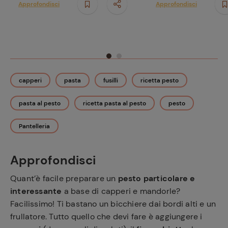
Approfondisci
Approfondisci
capperi
pasta
fusilli
ricetta pesto
pasta al pesto
ricetta pasta al pesto
pesto
Pantelleria
Approfondisci
Quant’è facile preparare un
pesto particolare e
interessante
a base di capperi e mandorle?
Facilissimo! Ti bastano un bicchiere dai bordi alti e un
frullatore. Tutto quello che devi fare è aggiungere i