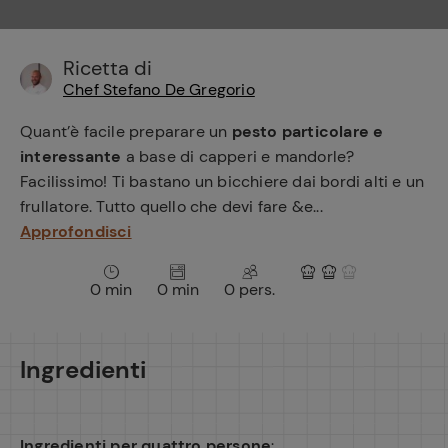
e
Ricetta di
Chef Stefano De Gregorio
Quant’è facile preparare un
pesto particolare e
interessante
a base di capperi e mandorle?
Facilissimo! Ti bastano un bicchiere dai bordi alti e un
frullatore. Tutto quello che devi fare &e...
Approfondisci
0 min
0 min
0 pers.
Ingredienti
Ingredienti per quattro persone
: