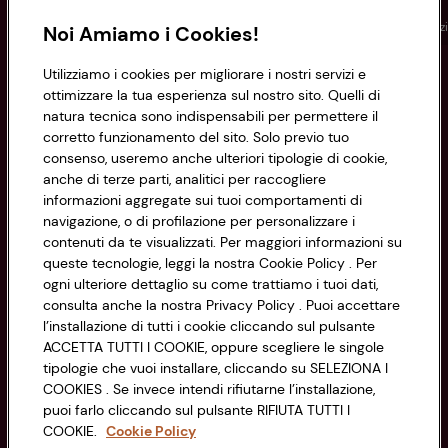
Conad
Spesa online
Assicurazioni
Viaggi
Istituz
Noi Amiamo i Cookies!
Utilizziamo i cookies per migliorare i nostri servizi e
Informazioni
ottimizzare la tua esperienza sul nostro sito. Quelli di
natura tecnica sono indispensabili per permettere il
corretto funzionamento del sito. Solo previo tuo
Privacy Policy
consenso, useremo anche ulteriori tipologie di cookie,
anche di terze parti, analitici per raccogliere
Cookie Policy
CONAD SOCIETÀ COOPERATIVA
informazioni aggregate sui tuoi comportamenti di
navigazione, o di profilazione per personalizzare i
Via Michelino, 59 | 40127 BOLOGNA
Impostazioni Cookie
contenuti da te visualizzati. Per maggiori informazioni su
Codice Fiscale e Registro Imprese
queste tecnologie, leggi la nostra Cookie Policy . Per
di Bologna 00865960157
Accessibilità
ogni ulteriore dettaglio su come trattiamo i tuoi dati,
PARTITA IVA 03320960374
consulta anche la nostra Privacy Policy . Puoi accettare
l’installazione di tutti i cookie cliccando sul pulsante
ACCETTA TUTTI I COOKIE, oppure scegliere le singole
Servizio clienti
tipologie che vuoi installare, cliccando su SELEZIONA I
COOKIES . Se invece intendi rifiutarne l’installazione,
puoi farlo cliccando sul pulsante RIFIUTA TUTTI I
COOKIE.
Cookie Policy