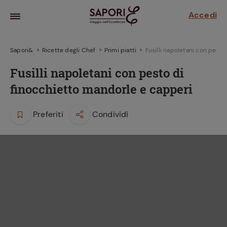
Accedi
Sapori&
Ricette degli Chef
Primi piatti
Fusilli napoletani con pest
Fusilli napoletani con pesto di
finocchietto mandorle e capperi
Preferiti
Condividi
la frutta
za sensi di
 può!
hi e
la ricetta
parare il