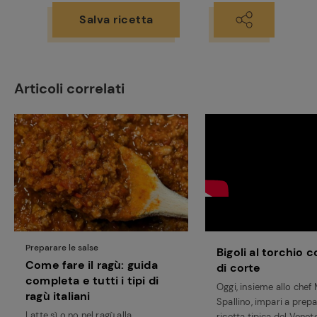
Salva ricetta
Articoli correlati
Preparare le salse
Bigoli al torchio 
Come fare il ragù: guida
di corte
completa e tutti i tipi di
Oggi, insieme allo che
ragù italiani
Spallino, impari a prep
Latte sì o no nel ragù alla
ricetta tipica del Veneto