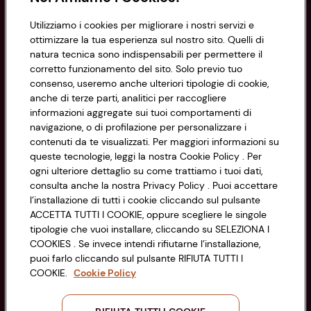
Utilizziamo i cookies per migliorare i nostri servizi e
Informazioni
ottimizzare la tua esperienza sul nostro sito. Quelli di
natura tecnica sono indispensabili per permettere il
corretto funzionamento del sito. Solo previo tuo
Privacy Policy
consenso, useremo anche ulteriori tipologie di cookie,
anche di terze parti, analitici per raccogliere
Cookie Policy
CONAD SOCIETÀ COOPERATIVA
informazioni aggregate sui tuoi comportamenti di
navigazione, o di profilazione per personalizzare i
Via Michelino, 59 | 40127 BOLOGNA
Impostazioni Cookie
contenuti da te visualizzati. Per maggiori informazioni su
Codice Fiscale e Registro Imprese
queste tecnologie, leggi la nostra Cookie Policy . Per
di Bologna 00865960157
Accessibilità
ogni ulteriore dettaglio su come trattiamo i tuoi dati,
PARTITA IVA 03320960374
consulta anche la nostra Privacy Policy . Puoi accettare
l’installazione di tutti i cookie cliccando sul pulsante
ACCETTA TUTTI I COOKIE, oppure scegliere le singole
Servizio clienti
tipologie che vuoi installare, cliccando su SELEZIONA I
COOKIES . Se invece intendi rifiutarne l’installazione,
puoi farlo cliccando sul pulsante RIFIUTA TUTTI I
COOKIE.
Cookie Policy
Seguici sui Social: