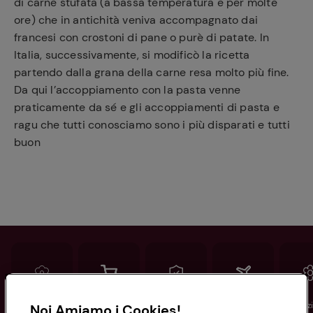
di carne stufata (a bassa temperatura e per molte
ore) che in antichità veniva accompagnato dai
francesi con crostoni di pane o purè di patate. In
Italia, successivamente, si modificò la ricetta
partendo dalla grana della carne resa molto più fine.
Da qui l’accoppiamento con la pasta venne
praticamente da sé e gli accoppiamenti di pasta e
ragu che tutti conosciamo sono i più disparati e tutti
buon
Conad
Spesa online
Assicurazioni
Viaggi
Istituz
Noi Amiamo i Cookies!