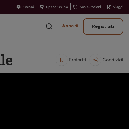
Conad
Spesa Online
Assicurazioni
Viaggi
Accedi
Registrati
le
Preferiti
Condividi
Ritorno sui banchi?
Consigli per ritrovare
la concentrazione