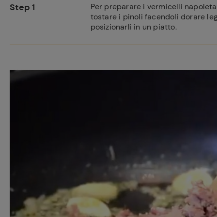
Step 1
Per preparare i vermicelli napoleta
tostare i pinoli facendoli dorare le
posizionarli in un piatto.