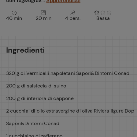
con rag&ugrav...
Approfondisci
40 min
20 min
4 pers.
Bassa
Ingredienti
320 g di Vermicelli napoletani Sapori&Dintorni Conad
200 g di salsiccia di suino
200 g di interiora di cappone
2 cucchiai di olio extravergine di oliva Riviera ligure Dop
Sapori&Dintorni Conad
1 cucchiaino di zafferano