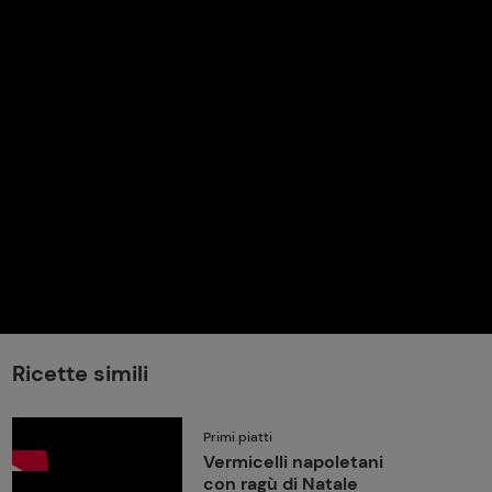
perduta
Come affumicare:
legna ed erbe da
usare
Finferli, animelle e
salsa ai frutti rossi
Ricette simili
Primi piatti
Vermicelli napoletani
con ragù di Natale