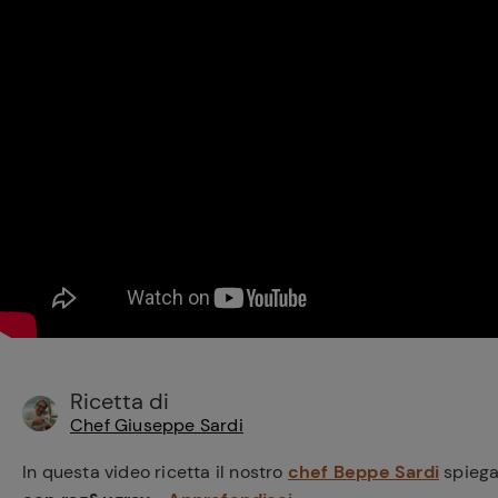
Bisque di gamberi:
l'ideale per insaporire
i tuoi piatti di pesce!
Cavolo romanesco al
forno con ‘nduja
Ricetta di
Chef Giuseppe Sardi
In questa video ricetta il nostro
chef Beppe Sardi
spiega