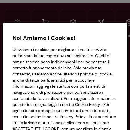
Conad
Spesa online
Assicurazioni
Viaggi
Istituz
Noi Amiamo i Cookies!
Utilizziamo i cookies per migliorare i nostri servizi e
Informazioni
ottimizzare la tua esperienza sul nostro sito. Quelli di
natura tecnica sono indispensabili per permettere il
corretto funzionamento del sito. Solo previo tuo
Privacy Policy
consenso, useremo anche ulteriori tipologie di cookie,
anche di terze parti, analitici per raccogliere
Cookie Policy
CONAD SOCIETÀ COOPERATIVA
informazioni aggregate sui tuoi comportamenti di
navigazione, o di profilazione per personalizzare i
Via Michelino, 59 | 40127 BOLOGNA
Impostazioni Cookie
contenuti da te visualizzati. Per maggiori informazioni su
Codice Fiscale e Registro Imprese
queste tecnologie, leggi la nostra Cookie Policy . Per
di Bologna 00865960157
Accessibilità
ogni ulteriore dettaglio su come trattiamo i tuoi dati,
PARTITA IVA 03320960374
consulta anche la nostra Privacy Policy . Puoi accettare
l’installazione di tutti i cookie cliccando sul pulsante
ACCETTA TUTTI I COOKIE, oppure scegliere le singole