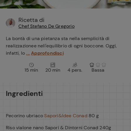
e
Ricetta di
Chef Stefano De Gregorio
La bontà di una pietanza sta nella semplicità di
realizzazionee nell'equilibrio di ogni boccone. Oggi,
infatti, lo
...
Approfondisci
15 min
20 min
4 pers.
Bassa
Ingredienti
Pecorino ubriaco
Sapori&Idee Conad
80 g
Riso vialone nano Sapori & Dintorni Conad 240g