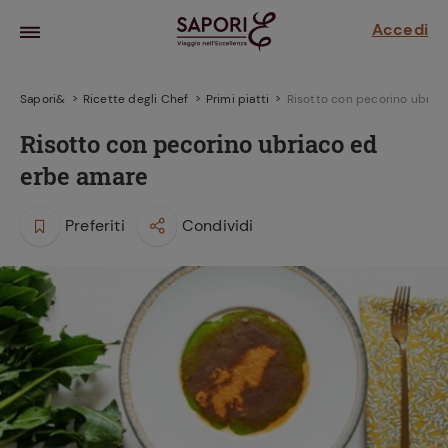
Accedi
Sapori&
Ricette degli Chef
Primi piatti
Risotto con pecorino ubria
Risotto con pecorino ubriaco ed
erbe amare
Preferiti
Condividi
la frutta
za sensi di
 può!
hi e
la ricetta
parare il