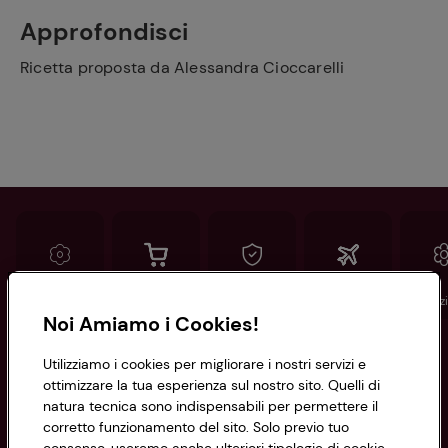
Approfondisci
Ricetta proposta da Alessandra Cioccarelli
Conad
Spesa online
Assicurazioni
Viaggi
Istituz
Noi Amiamo i Cookies!
Informazioni
Utilizziamo i cookies per migliorare i nostri servizi e
ottimizzare la tua esperienza sul nostro sito. Quelli di
natura tecnica sono indispensabili per permettere il
Privacy Policy
corretto funzionamento del sito. Solo previo tuo