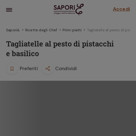
Accedi
Sapori&
Ricette degli Chef
Primi piatti
Tagliatelle al pesto di pista
Tagliatelle al pesto di pistacchi
e basilico
Preferiti
Condividi
la frutta
za sensi di
 può!
hi e
la ricetta
parare il