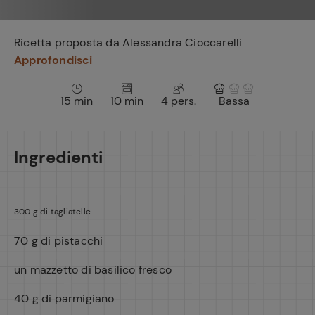
e
Ricetta proposta da Alessandra Cioccarelli
Approfondisci
15 min
10 min
4 pers.
Bassa
Ingredienti
300 g di tagliatelle
70 g di pistacchi
un mazzetto di basilico fresco
40 g di parmigiano