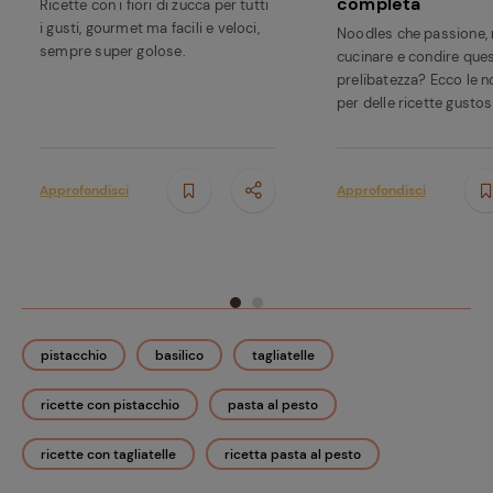
completa
Ricette con i fiori di zucca per tutti
i gusti, gourmet ma facili e veloci,
Noodles che passione
sempre super golose.
cucinare e condire que
prelibatezza? Ecco le n
per delle ricette gusto
Approfondisci
Approfondisci
pistacchio
basilico
tagliatelle
ricette con pistacchio
pasta al pesto
ricette con tagliatelle
ricetta pasta al pesto