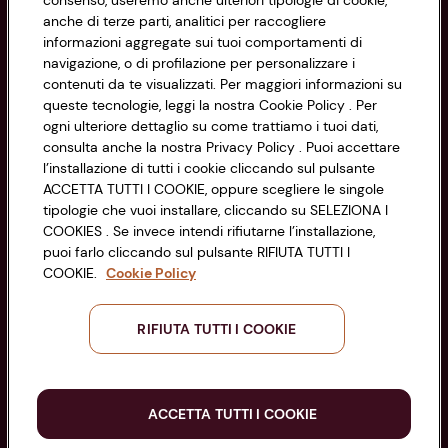
consenso, useremo anche ulteriori tipologie di cookie,
Cookie Policy
anche di terze parti, analitici per raccogliere
CONAD SOCIETÀ COOPERATIVA
informazioni aggregate sui tuoi comportamenti di
Via Michelino, 59 | 40127 BOLOGNA
Impostazioni Cookie
navigazione, o di profilazione per personalizzare i
Codice Fiscale e Registro Imprese
contenuti da te visualizzati. Per maggiori informazioni su
di Bologna 00865960157
Accessibilità
queste tecnologie, leggi la nostra Cookie Policy . Per
PARTITA IVA 03320960374
ogni ulteriore dettaglio su come trattiamo i tuoi dati,
consulta anche la nostra Privacy Policy . Puoi accettare
l’installazione di tutti i cookie cliccando sul pulsante
Servizio clienti
ACCETTA TUTTI I COOKIE, oppure scegliere le singole
tipologie che vuoi installare, cliccando su SELEZIONA I
COOKIES . Se invece intendi rifiutarne l’installazione,
puoi farlo cliccando sul pulsante RIFIUTA TUTTI I
COOKIE.
Cookie Policy
Seguici sui Social:
RIFIUTA TUTTI I COOKIE
Scarica l'app
ACCETTA TUTTI I COOKIE