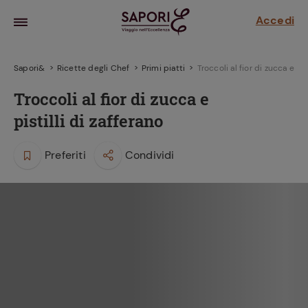
Accedi
Sapori&
Ricette degli Chef
Primi piatti
Troccoli al fior di zucca e pis
Troccoli al fior di zucca e
pistilli di zafferano
Preferiti
Condividi
la frutta
za sensi di
 può!
hi e
la ricetta
parare il