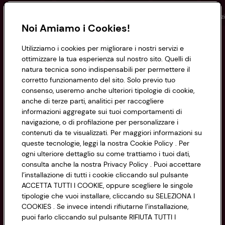
Conad
Spesa online
Assicurazioni
Viaggi
Istituz
Noi Amiamo i Cookies!
Informazioni
Utilizziamo i cookies per migliorare i nostri servizi e
ottimizzare la tua esperienza sul nostro sito. Quelli di
natura tecnica sono indispensabili per permettere il
Privacy Policy
corretto funzionamento del sito. Solo previo tuo
consenso, useremo anche ulteriori tipologie di cookie,
Cookie Policy
anche di terze parti, analitici per raccogliere
CONAD SOCIETÀ COOPERATIVA
informazioni aggregate sui tuoi comportamenti di
Via Michelino, 59 | 40127 BOLOGNA
Impostazioni Cookie
navigazione, o di profilazione per personalizzare i
Codice Fiscale e Registro Imprese
contenuti da te visualizzati. Per maggiori informazioni su
di Bologna 00865960157
Accessibilità
queste tecnologie, leggi la nostra Cookie Policy . Per
PARTITA IVA 03320960374
ogni ulteriore dettaglio su come trattiamo i tuoi dati,
consulta anche la nostra Privacy Policy . Puoi accettare
l’installazione di tutti i cookie cliccando sul pulsante
Servizio clienti
ACCETTA TUTTI I COOKIE, oppure scegliere le singole
tipologie che vuoi installare, cliccando su SELEZIONA I
COOKIES . Se invece intendi rifiutarne l’installazione,
puoi farlo cliccando sul pulsante RIFIUTA TUTTI I