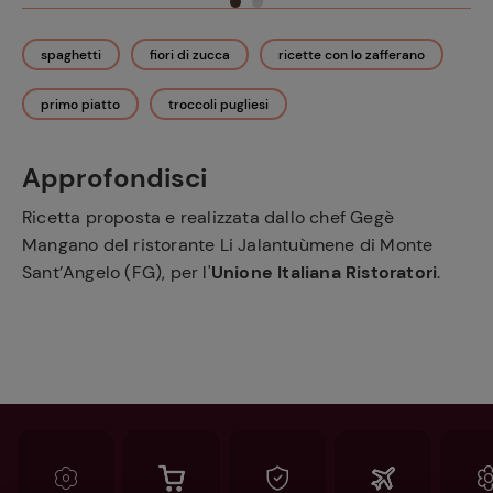
spaghetti
fiori di zucca
ricette con lo zafferano
primo piatto
troccoli pugliesi
Approfondisci
Ricetta proposta e realizzata dallo chef Gegè
Mangano del ristorante Li Jalantuùmene di Monte
Sant’Angelo (FG), per l'
Unione Italiana Ristoratori
.