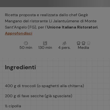
e
Ricetta proposta e realizzata dallo chef Gegè
Mangano del ristorante Li Jalantuùmene di Monte
Sant’Angelo (FG), per l'
Unione Italiana Ristoratori
.
Approfondisci
50 min
130 min
4 pers.
Media
Ingredienti
400 g di troccoli (o spaghetti alla chitarra)
200 g di fave secche (già sgusciate)
½ cipolla