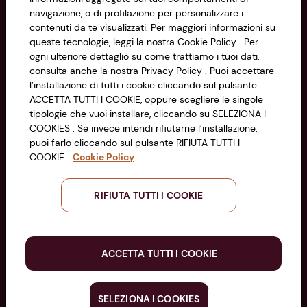
Via Michelino, 59 | 40127 BOLOGNA
Impostazioni Cookie
navigazione, o di profilazione per personalizzare i
Codice Fiscale e Registro Imprese
contenuti da te visualizzati. Per maggiori informazioni su
di Bologna 00865960157
Accessibilità
queste tecnologie, leggi la nostra Cookie Policy . Per
PARTITA IVA 03320960374
ogni ulteriore dettaglio su come trattiamo i tuoi dati,
consulta anche la nostra Privacy Policy . Puoi accettare
l’installazione di tutti i cookie cliccando sul pulsante
Servizio clienti
ACCETTA TUTTI I COOKIE, oppure scegliere le singole
tipologie che vuoi installare, cliccando su SELEZIONA I
COOKIES . Se invece intendi rifiutarne l’installazione,
puoi farlo cliccando sul pulsante RIFIUTA TUTTI I
COOKIE.
Cookie Policy
Seguici sui Social:
RIFIUTA TUTTI I COOKIE
Scarica l'app
ACCETTA TUTTI I COOKIE
SELEZIONA I COOKIES