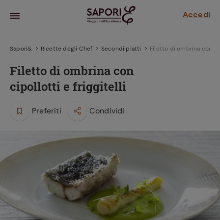
Accedi
Sapori&
Ricette degli Chef
Secondi piatti
Filetto di ombrina con cipo
Filetto di ombrina con
cipollotti e friggitelli
Preferiti
Condividi
la frutta
za sensi di
 può!
hi e
la ricetta
parare il