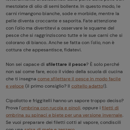
mestolate di olio di semi bollente. In questo modo, le
carni rimangono bianche, sode e morbide, mentre la
pelle diventa croccante e saporita. Fate attenzione
con l'olio ma divertitevi a osservare le squame del
pesce che si raggrinziscono tutte e le sue carni che si
colorano di bianco. Anche se fatta con l'olio, non è
cottura che appesantisce, fidatevi.
Non sei capace di
sfilettare il pesce
? È solo perché
non sai come fare, ecco il video della scuola di cucina
che ti insegna
come sfilettare il pesce in modo facile
e veloce
(il primo consiglio? Il
coltello adatto
!).
Cipollotto e friggitelli hanno un sapore troppo deciso?
Prova l'
ombrina con rucola e pinoli,
oppure i
filetti di
ombrina su spinaci e biete per una versione invernale
.
Se vuoi preparare dei filetti cotti al vapore, condiscili
con una
salsa di mele e zenzero
.