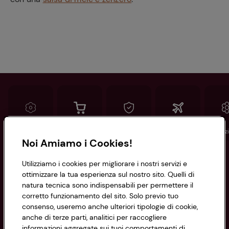
Conad
Spesa online
Assicurazioni
Viaggi
Istituz
Noi Amiamo i Cookies!
Informazioni
Utilizziamo i cookies per migliorare i nostri servizi e
ottimizzare la tua esperienza sul nostro sito. Quelli di
natura tecnica sono indispensabili per permettere il
Privacy Policy
corretto funzionamento del sito. Solo previo tuo
consenso, useremo anche ulteriori tipologie di cookie,
Cookie Policy
anche di terze parti, analitici per raccogliere
CONAD SOCIETÀ COOPERATIVA
informazioni aggregate sui tuoi comportamenti di