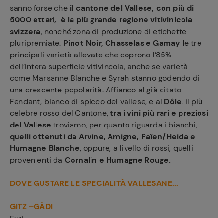
sanno forse che
il cantone del Vallese, con più di
5000 ettari, è la più grande regione vitivinicola
svizzera
, nonché zona di produzione di etichette
pluripremiate.
Pinot Noir, Chasselas e Gamay l
e tre
principali varietà allevate che coprono l’85%
dell’intera superficie vitivincola, anche se varietà
come Marsanne Blanche e Syrah stanno godendo di
una crescente popolarità. Affianco al già citato
Fendant, bianco di spicco del vallese, e al
Dôle
, il più
celebre rosso del Cantone,
tra i vini più rari e preziosi
del Vallese
troviamo, per quanto riguarda i bianchi,
quelli ottenuti da Arvine, Amigne, Païen/Heida e
Humagne Blanche
, oppure, a livello di rossi, quelli
provenienti da
Cornalin e Humagne Rouge.
DOVE GUSTARE LE SPECIALITÀ VALLESANE...
GITZ –GÄDI