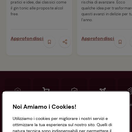
pratici e idee, dai classici come
rischia di avanzare. Ecco
il gin tonic alle proposte alcol
qualche idea per trasformar
free.
questi avanzi in delizie per t
l’anno.
Approfondisci
Approfondisci
Conad
Spesa online
Assicurazioni
Viaggi
Istituz
Noi Amiamo i Cookies!
Utilizziamo i cookies per migliorare i nostri servizi e
Informazioni
ottimizzare la tua esperienza sul nostro sito. Quelli di
natura tecnica sono indispensabili per permettere il