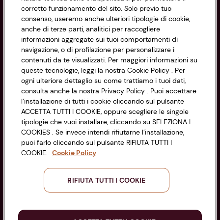
corretto funzionamento del sito. Solo previo tuo
Privacy Policy
consenso, useremo anche ulteriori tipologie di cookie,
anche di terze parti, analitici per raccogliere
Cookie Policy
CONAD SOCIETÀ COOPERATIVA
informazioni aggregate sui tuoi comportamenti di
navigazione, o di profilazione per personalizzare i
Via Michelino, 59 | 40127 BOLOGNA
Impostazioni Cookie
contenuti da te visualizzati. Per maggiori informazioni su
Codice Fiscale e Registro Imprese
queste tecnologie, leggi la nostra Cookie Policy . Per
di Bologna 00865960157
Accessibilità
ogni ulteriore dettaglio su come trattiamo i tuoi dati,
PARTITA IVA 03320960374
consulta anche la nostra Privacy Policy . Puoi accettare
l’installazione di tutti i cookie cliccando sul pulsante
ACCETTA TUTTI I COOKIE, oppure scegliere le singole
Servizio clienti
tipologie che vuoi installare, cliccando su SELEZIONA I
COOKIES . Se invece intendi rifiutarne l’installazione,
puoi farlo cliccando sul pulsante RIFIUTA TUTTI I
COOKIE.
Cookie Policy
Seguici sui Social:
RIFIUTA TUTTI I COOKIE
Scarica l'app