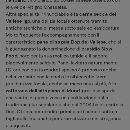
Fendant
, vino bianco tipico del Vallese ottenuto con
le uve del vitigno Chasselas.
Altra specialità irrinunciabile è la
carne secca del
Vallese Igp
, una delizia locale ottenuta tramite
antiche tecniche di messa sotto sale ed essiccatura.
Molto frequente l’accompagnamento con il
caratteristico
pane di segale Dop del Vallese
, che si
è guadagnato la denominazione di
presidio Slow
Food
, noto per la sua mollica umida e il sapore
piacevolmente acidulo. Pane lievitato naturalmente
(12 ore con pasta madre) spesso è proposto anche
nella variante con le noci o le albicocche. Vera
prelibatezza locale, anche se meno nota ai più, è lo
zafferano dell’altopiano di Mund
, preziosa spezia
che vanta in questa zona una coltivazione dalla
tradizione plurisecolare e che dal 2004 ha ottenuto la
Dop. Ottima per condire primi piatti come risotto o
tagliatelle, ma anche per aromatizzare ministre, pane
e acquavite.