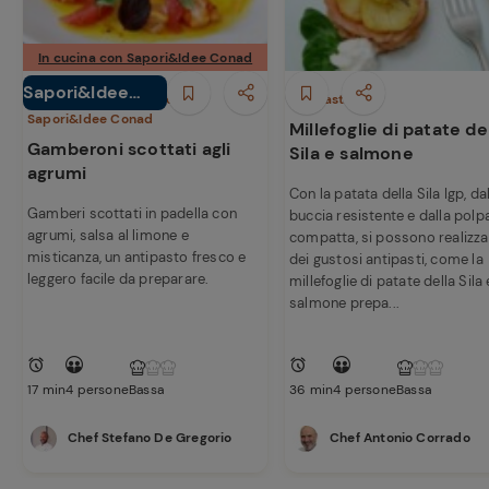
In cucina con Sapori&Idee Conad
Sapori&Idee
Antipasti
In cucina con
Antipasti
Sapori&Idee Conad
Conad
Millefoglie di patate de
Gamberoni scottati agli
Sila e salmone
agrumi
Con la patata della Sila Igp, da
Gamberi scottati in padella con
buccia resistente e dalla polp
agrumi, salsa al limone e
compatta, si possono realizza
misticanza, un antipasto fresco e
dei gustosi antipasti, come la
leggero facile da preparare.
millefoglie di patate della Sila 
salmone prepa...
17 min
4 persone
Bassa
36 min
4 persone
Bassa
Chef Stefano De Gregorio
Chef Antonio Corrado