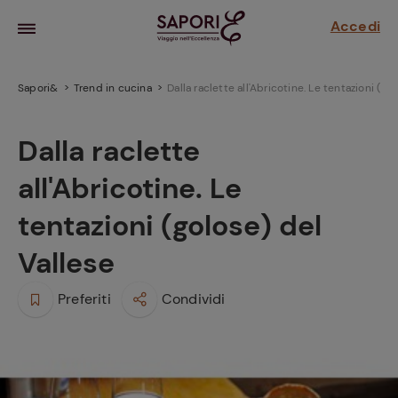
Accedi
Sapori&
Trend in cucina
Dalla raclette all'Abricotine. Le tentazioni (go
Dalla raclette
all'Abricotine. Le
tentazioni (golose) del
Vallese
la frutta
Preferiti
Condividi
za sensi di
 può!
hi e
la ricetta
parare il