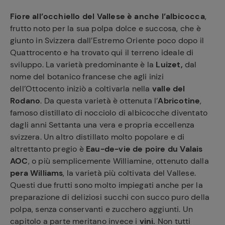
Fiore all’occhiello del Vallese è anche l’albicocca
,
frutto noto per la sua polpa dolce e succosa, che è
giunto in Svizzera dall’Estremo Oriente poco dopo il
Quattrocento e ha trovato qui il terreno ideale di
sviluppo. La varietà predominante è la
Luizet,
dal
nome del botanico francese che agli inizi
dell’Ottocento iniziò a coltivarla nella
valle del
Rodano
. Da questa varietà è ottenuta l’
Abricotine
,
famoso distillato di nocciolo di albicocche diventato
dagli anni Settanta una vera e propria eccellenza
svizzera. Un altro distillato molto popolare e di
altrettanto pregio è
Eau-de-vie de poire du Valais
AOC
, o più semplicemente Williamine, ottenuto dalla
pera Williams
, la varietà più coltivata del Vallese.
Questi due frutti sono molto impiegati anche per la
preparazione di deliziosi succhi con succo puro della
polpa, senza conservanti e zucchero aggiunti. Un
capitolo a parte meritano invece i
vini.
Non tutti