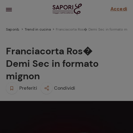
Accedi
Sapori&
Trend in cucina
Franciacorta Ros� Demi Sec in formato mig
Franciacorta Ros�
Demi Sec in formato
mignon
Preferiti
Condividi
la frutta
za sensi di
 può!
hi e
la ricetta
parare il