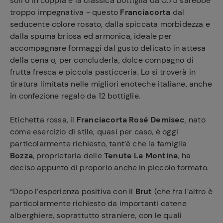
soli o in coppia e la classica bottiglia da 0.75 sarebbe
troppo impegnativa - questo
Franciacorta
dal
seducente colore rosato, dalla spiccata morbidezza e
dalla spuma briosa ed armonica, ideale per
accompagnare formaggi dal gusto delicato in attesa
della cena o, per concluderla, dolce compagno di
frutta fresca e piccola pasticceria. Lo si troverà in
tiratura limitata nelle migliori enoteche italiane, anche
in confezione regalo da 12 bottiglie.
Etichetta rossa, il
Franciacorta Rosé Demisec
, nato
come esercizio di stile, quasi per caso, è oggi
particolarmente richiesto, tant’è che la famiglia
Bozza
, proprietaria delle
Tenute La Montina
, ha
deciso appunto di proporlo anche in piccolo formato.
“Dopo l’esperienza positiva con il
Brut
(che fra l’altro è
particolarmente richiesto da importanti catene
alberghiere, soprattutto straniere, con le quali