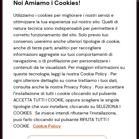
Conad
Spesa online
Assicurazioni
Viaggi
Istituz
Noi Amiamo i Cookies!
Utilizziamo i cookies per migliorare i nostri servizi e
Informazioni
ottimizzare la tua esperienza sul nostro sito. Quelli di
natura tecnica sono indispensabili per permettere il
corretto funzionamento del sito. Solo previo tuo
Privacy Policy
consenso, useremo anche ulteriori tipologie di cookie,
anche di terze parti, analitici per raccogliere
Cookie Policy
CONAD SOCIETÀ COOPERATIVA
informazioni aggregate sui tuoi comportamenti di
navigazione, o di profilazione per personalizzare i
Via Michelino, 59 | 40127 BOLOGNA
Impostazioni Cookie
contenuti da te visualizzati. Per maggiori informazioni su
Codice Fiscale e Registro Imprese
queste tecnologie, leggi la nostra Cookie Policy . Per
di Bologna 00865960157
Accessibilità
ogni ulteriore dettaglio su come trattiamo i tuoi dati,
PARTITA IVA 03320960374
consulta anche la nostra Privacy Policy . Puoi accettare
l’installazione di tutti i cookie cliccando sul pulsante
ACCETTA TUTTI I COOKIE, oppure scegliere le singole
Servizio clienti
tipologie che vuoi installare, cliccando su SELEZIONA I
COOKIES . Se invece intendi rifiutarne l’installazione,
puoi farlo cliccando sul pulsante RIFIUTA TUTTI I
COOKIE.
Cookie Policy
Seguici sui Social: