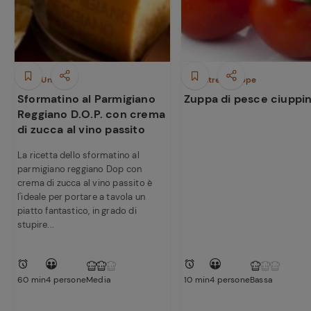
Ricette
Piatti Unici
Minestre e Zuppe
preferite
Sformatino al Parmigiano
Zuppa di pesce ciuppi
Reggiano D.O.P. con crema
di zucca al vino passito
La ricetta dello sformatino al
parmigiano reggiano Dop con
crema di zucca al vino passito è
l'ideale per portare a tavola un
piatto fantastico, in grado di
stupire...
60 min
4 persone
Media
10 min
4 persone
Bassa