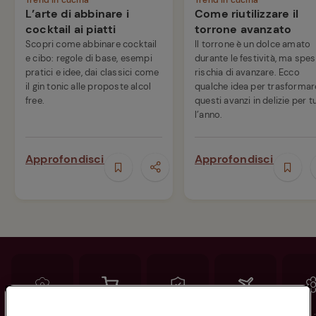
Trend in cucina
Trend in cucina
L’arte di abbinare i
Come riutilizzare il
cocktail ai piatti
torrone avanzato
Scopri come abbinare cocktail
Il torrone è un dolce amato
e cibo: regole di base, esempi
durante le festività, ma spe
pratici e idee, dai classici come
rischia di avanzare. Ecco
il gin tonic alle proposte alcol
qualche idea per trasformar
free.
questi avanzi in delizie per t
l’anno.
Approfondisci
Approfondisci