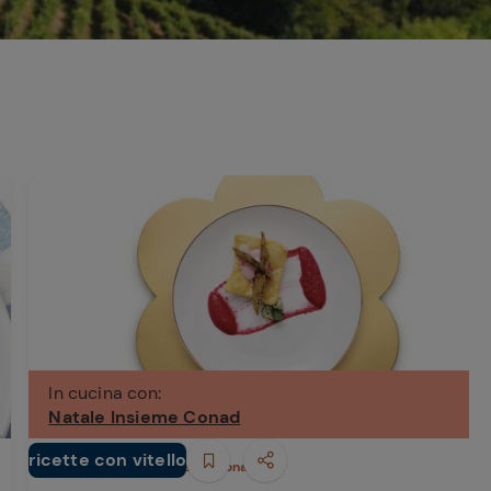
In cucina con:
Natale Insieme Conad
ricette con vitello
Antipasti
Natale Insieme Conad