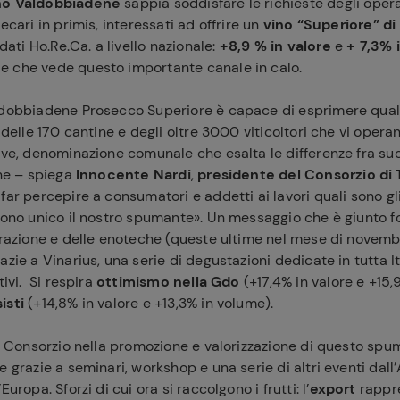
no Valdobbiadene
sappia soddisfare le richieste degli opera
ecari in primis, interessati ad offrire un
vino “Superiore” di
 dati Ho.Re.Ca. a livello nazionale:
+8,9 % in valore
e
+ 7,3% 
 che vede questo importante canale in calo.
ldobbiadene Prosecco Superiore è capace di esprimere qualità
à delle 170 cantine e degli oltre 3000 viticoltori che vi oper
ive, denominazione comunale che esalta le differenze fra suo
ine – spiega
Innocente Nardi
,
presidente del Consorzio di 
far percepire a consumatori e addetti ai lavori quali sono gl
dono unico il nostro spumante». Un messaggio che è giunto fo
torazione e delle enoteche (queste ultime nel mese di novem
azie a Vinarius, una serie di degustazioni dedicate in tutta 
tivi. Si respira
ottimismo nella Gdo
(+17,4% in valore e +15
isti
(+14,8% in valore e +13,3% in volume).
al Consorzio nella promozione e valorizzazione di questo spu
e grazie a seminari, workshop e una serie di altri eventi dall’
uropa. Sforzi di cui ora si raccolgono i frutti: l’
export
rappr