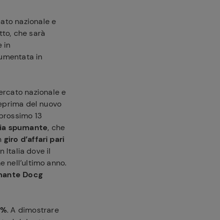
ato nazionale e
tto, che sarà
 in
aumentata in
ercato nazionale e
teprima del nuovo
 prossimo 13
gia spumante
, che
un
giro d’affari pari
n Italia dove il
e nell’ultimo anno.
mante Docg
9%
. A dimostrare