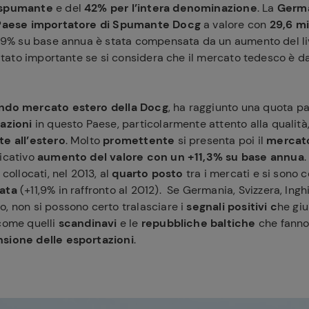
o spumante
e del
42% per l’intera denominazione
. La
Germ
Paese importatore di Spumante Docg
a valore con
29,6 mi
5,9% su base annua è stata compensata da un aumento del liv
sultato importante se si considera che il mercato tedesco è 
ndo mercato estero della Docg
, ha raggiunto una quota pa
azioni
in questo Paese, particolarmente attento alla qualità
ferite
te all’estero
. Molto
promettente
si presenta poi il
mercato
ficativo
aumento del valore con un +11,3% su base annua
.
collocati, nel 2013, al
quarto posto
tra i mercati e si sono c
vata
(+11,9% in raffronto al 2012). Se Germania, Svizzera, Inghi
, non si possono certo tralasciare i
segnali positivi c
he gi
 come quelli
scandinavi
e le
repubbliche baltiche
che fanno
sione delle esportazioni
.