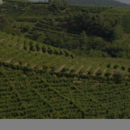
Bisque di gamberi:
l'ideale per insaporire
i tuoi piatti di pesce!
Cavolo romanesco al
forno con ‘nduja