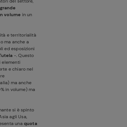
tori del settore,
 grande
in volume
in un
 e territorialità
ano ma anche a
li ed esposizioni
Tutela
-. Questo
i elementi
rte e chiaro nel
bre
Italia) ma anche
,9% in volume) ma
mante si è spinto
Asia agli Usa,
esenta una
quota