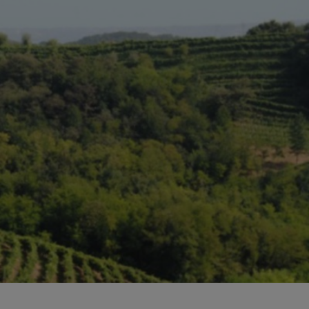
perduta
Come affumicare:
legna ed erbe da
usare
Finferli, animelle e
salsa ai frutti rossi