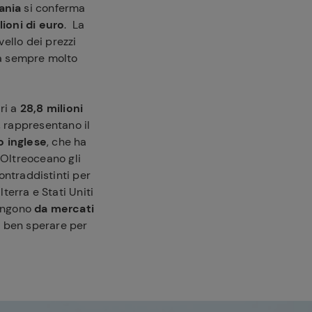
ania
si conferma
lioni di euro
. La
ello dei prezzi
da sempre molto
ri a
28,8 milioni
, rappresentano il
 inglese
, che ha
 Oltreoceano gli
ontraddistinti per
lterra e Stati Uniti
ungono
da mercati
 ben sperare per