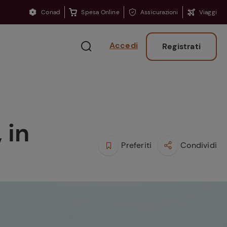
Conad
Spesa Online
Assicurazioni
Viaggi
Accedi
Registrati
 in
Preferiti
Condividi
Ritorno sui banchi?
Consigli per ritrovare
la concentrazione