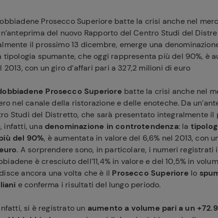
dobbiadene Prosecco Superiore batte la crisi anche nel merc
un’anteprima del nuovo Rapporto del Centro Studi del Distre
almente il prossimo 13 dicembre, emerge una denominazione
a tipologia spumante, che oggi rappresenta più del 90%, è 
 2013, con un giro d’affari pari a 327,2 milioni di euro
dobbiadene Prosecco Superiore
batte la crisi anche nel m
vero nel canale della ristorazione e delle enoteche. Da un’an
o Studi del Distretto, che sarà presentato integralmente il
 infatti, una
denominazione in controtendenza
: la
tipolo
più del 90%
, è aumentata in valore del 6,6% nel 2013, con 
 euro
. A sorprendere sono, in particolare, i numeri registrati i
iadene è cresciuto dell’11,4% in valore e del 10,5% in volum
disce ancora una volta che è il
Prosecco Superiore
lo
spu
liani
e conferma i risultati del lungo periodo.
nfatti, si è registrato un
aumento a volume pari a un +72.