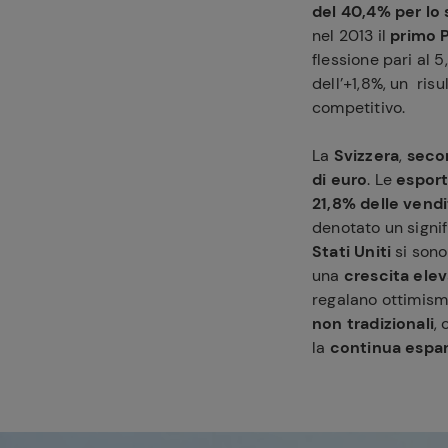
del 40,4% per l
nel 2013 il
primo 
flessione pari al 
dell’+1,8%, un ri
competitivo.
La
Svizzera
,
seco
di euro
. Le
esport
Ricette pre
21,8% delle vendi
denotato un signi
Stati Uniti
si sono 
una
crescita ele
regalano ottimismo
non tradizionali
,
la
continua espan