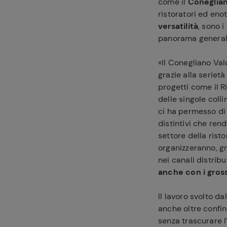
come il
Coneglia
ristoratori ed enot
versatilità
, sono i
panorama generale
«Il Conegliano Va
grazie alla seriet
progetti come il R
delle singole coll
ci ha permesso di 
distintivi che ren
settore della ris
organizzeranno, gr
nei canali distribu
anche con i gross
Il lavoro svolto d
anche oltre confin
senza trascurare l’E