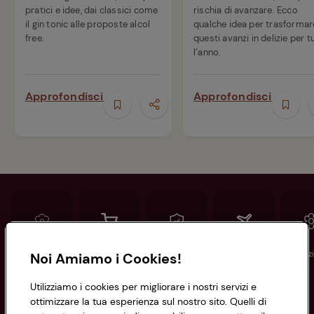
pratici e idee, dai classici come
rischia di avanzare. Ecco
il gin tonic alle proposte alcol
qualche idea per trasformar
free.
questi avanzi in delizie per t
l’anno.
Approfondisci
Approfondisci
Conad
Spesa online
Assicurazioni
Viaggi
Istituz
Noi Amiamo i Cookies!
Utilizziamo i cookies per migliorare i nostri servizi e
Informazioni
ottimizzare la tua esperienza sul nostro sito. Quelli di