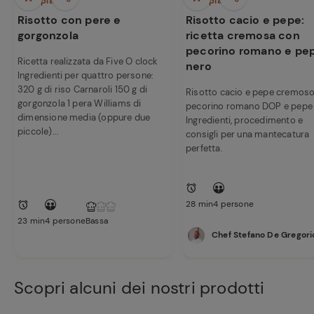
Primi piatti
Primi piatti
Risotto con pere e
Risotto cacio e pepe:
gorgonzola
ricetta cremosa con
pecorino romano e pe
Ricetta realizzata da Five O clock
nero
Ingredienti per quattro persone:
320 g di riso Carnaroli 150 g di
Risotto cacio e pepe cremos
gorgonzola 1 pera Williams di
pecorino romano DOP e pepe 
dimensione media (oppure due
Ingredienti, procedimento e
piccole)...
consigli per una mantecatura
perfetta.
28 min
4 persone
23 min
4 persone
Bassa
Chef Stefano De Gregori
Scopri alcuni dei nostri prodotti