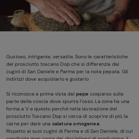
e
Gustoso, intrigante, versatile. Sono le caratteristiche
del prosciutto toscano Dop che si differenzia dai
cugini di San Daniele e Parma per la nota pepata. Gli
indirizzi dove acquistarlo e gustarlo
Si riconosce a prima vista dal
pepe
cosparso sulla
parte della coscia dove spunta l’osso. La zona ha una
forma a V e questo perché nella lavorazione del
prosciutto Toscano Dop si cerca di scoprire di più la
carne per dare una
salatura omogenea
.
Rispetto ai suoi cugini di Parma e di San Daniele, di cui
condivide gran parte dei disciplinari di produzione, il