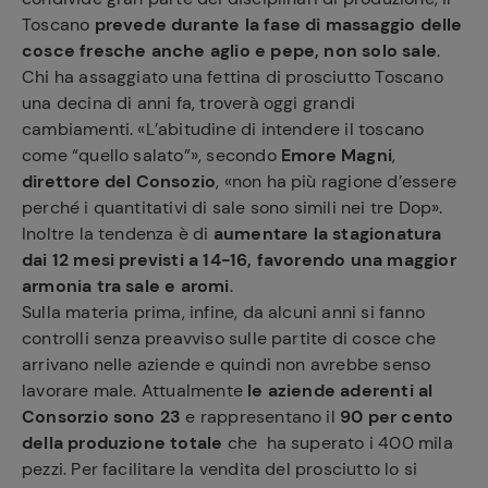
Toscano
prevede durante la fase di massaggio delle
cosce fresche anche aglio e pepe, non solo sale
.
Chi ha assaggiato una fettina di prosciutto Toscano
una decina di anni fa, troverà oggi grandi
cambiamenti. «L’abitudine di intendere il toscano
come “quello salato”», secondo
Emore Magni
,
direttore del Consozio
, «non ha più ragione d’essere
perché i quantitativi di sale sono simili nei tre Dop».
Inoltre la tendenza è di
aumentare la stagionatura
dai 12 mesi previsti a 14-16, favorendo una maggior
armonia tra sale e aromi
.
Sulla materia prima, infine, da alcuni anni si fanno
controlli senza preavviso sulle partite di cosce che
arrivano nelle aziende e quindi non avrebbe senso
lavorare male. Attualmente
le aziende aderenti al
Consorzio sono 23
e rappresentano il
90 per cento
della produzione totale
che ha superato i 400 mila
pezzi. Per facilitare la vendita del prosciutto lo si