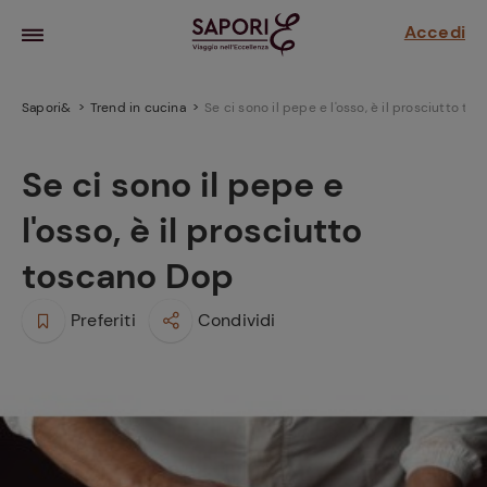
Accedi
Sapori&
Trend in cucina
Se ci sono il pepe e l'osso, è il prosciutto t
Se ci sono il pepe e
l'osso, è il prosciutto
toscano Dop
Preferiti
Condividi
la frutta
za sensi di
 può!
hi e
la ricetta
parare il