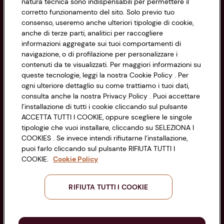
natura tecnica sono indispensabili per permettere il
corretto funzionamento del sito. Solo previo tuo
Privacy Policy
consenso, useremo anche ulteriori tipologie di cookie,
anche di terze parti, analitici per raccogliere
Cookie Policy
CONAD SOCIETÀ COOPERATIVA
informazioni aggregate sui tuoi comportamenti di
navigazione, o di profilazione per personalizzare i
Via Michelino, 59 | 40127 BOLOGNA
Impostazioni Cookie
contenuti da te visualizzati. Per maggiori informazioni su
Codice Fiscale e Registro Imprese
queste tecnologie, leggi la nostra Cookie Policy . Per
di Bologna 00865960157
Accessibilità
ogni ulteriore dettaglio su come trattiamo i tuoi dati,
PARTITA IVA 03320960374
consulta anche la nostra Privacy Policy . Puoi accettare
l’installazione di tutti i cookie cliccando sul pulsante
ACCETTA TUTTI I COOKIE, oppure scegliere le singole
Servizio clienti
tipologie che vuoi installare, cliccando su SELEZIONA I
COOKIES . Se invece intendi rifiutarne l’installazione,
puoi farlo cliccando sul pulsante RIFIUTA TUTTI I
COOKIE.
Cookie Policy
Seguici sui Social:
RIFIUTA TUTTI I COOKIE