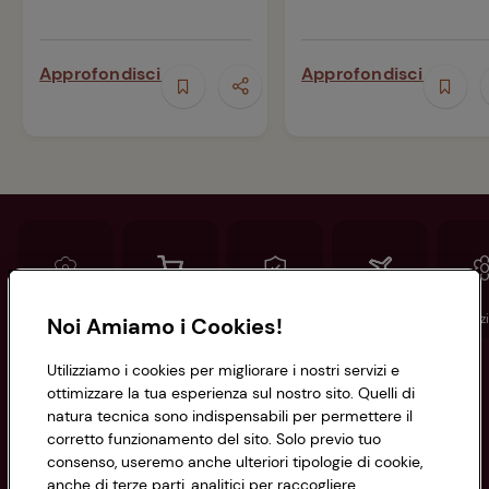
Approfondisci
Approfondisci
Conad
Spesa online
Assicurazioni
Viaggi
Istituz
Noi Amiamo i Cookies!
Utilizziamo i cookies per migliorare i nostri servizi e
Informazioni
ottimizzare la tua esperienza sul nostro sito. Quelli di
natura tecnica sono indispensabili per permettere il
corretto funzionamento del sito. Solo previo tuo
Privacy Policy
consenso, useremo anche ulteriori tipologie di cookie,
anche di terze parti, analitici per raccogliere