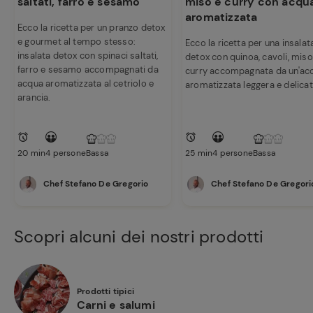
saltati, farro e sesamo
miso e curry con acqu
aromatizzata
Ecco la ricetta per un pranzo detox
e gourmet al tempo stesso:
Ecco la ricetta per una insalat
insalata detox con spinaci saltati,
detox con quinoa, cavoli, miso
farro e sesamo accompagnati da
curry accompagnata da un'ac
acqua aromatizzata al cetriolo e
aromatizzata leggera e delicat
arancia.
20 min
4 persone
Bassa
25 min
4 persone
Bassa
Chef Stefano De Gregorio
Chef Stefano De Gregori
Scopri alcuni dei nostri prodotti
Prodotti tipici
Carni e salumi