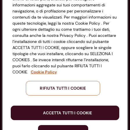
Cookie Policy
CONAD SOCIETÀ COOPERATIVA
informazioni aggregate sui tuoi comportamenti di
navigazione, o di profilazione per personalizzare i
Via Michelino, 59 | 40127 BOLOGNA
Impostazioni Cookie
contenuti da te visualizzati. Per maggiori informazioni su
Codice Fiscale e Registro Imprese
queste tecnologie, leggi la nostra Cookie Policy . Per
di Bologna 00865960157
Accessibilità
ogni ulteriore dettaglio su come trattiamo i tuoi dati,
PARTITA IVA 03320960374
consulta anche la nostra Privacy Policy . Puoi accettare
l’installazione di tutti i cookie cliccando sul pulsante
ACCETTA TUTTI I COOKIE, oppure scegliere le singole
Servizio clienti
tipologie che vuoi installare, cliccando su SELEZIONA I
COOKIES . Se invece intendi rifiutarne l’installazione,
puoi farlo cliccando sul pulsante RIFIUTA TUTTI I
COOKIE.
Cookie Policy
Seguici sui Social:
RIFIUTA TUTTI I COOKIE
Scarica l'app
ACCETTA TUTTI I COOKIE