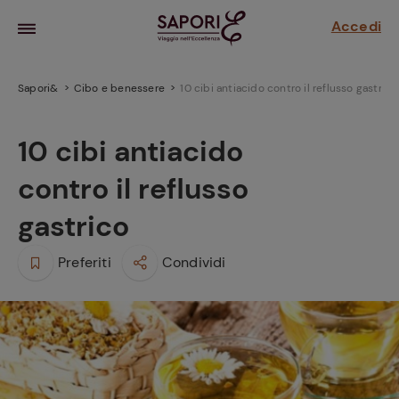
Accedi
Sapori&
Cibo e benessere
10 cibi antiacido contro il reflusso gastrico
10 cibi antiacido
contro il reflusso
gastrico
Preferiti
Condividi
la frutta
za sensi di
 può!
hi e
la ricetta
parare il