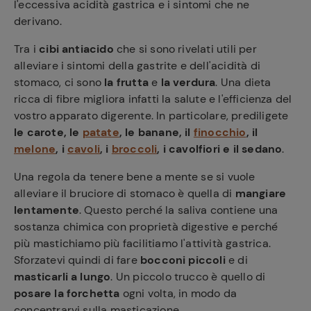
l'eccessiva acidità gastrica e i sintomi che ne
derivano.
Tra i
cibi antiacido
che si sono rivelati utili per
alleviare i sintomi della gastrite e dell'acidità di
stomaco, ci sono
la frutta
e
la verdura
. Una dieta
ricca di fibre migliora infatti la salute e l'efficienza del
vostro apparato digerente. In particolare, prediligete
le carote, le
patate
, le banane, il
finocchio
, il
melone
, i
cavoli
, i
broccoli
, i cavolfiori e il sedano
.
Una regola da tenere bene a mente se si vuole
alleviare il bruciore di stomaco è quella di
mangiare
lentamente
. Questo perché la saliva contiene una
sostanza chimica con proprietà digestive e perché
più mastichiamo più facilitiamo l'attività gastrica.
Sforzatevi quindi di fare
bocconi piccoli
e di
masticarli a lungo
. Un piccolo trucco è quello di
posare la forchetta
ogni volta, in modo da
concentrarvi sulla masticazione.