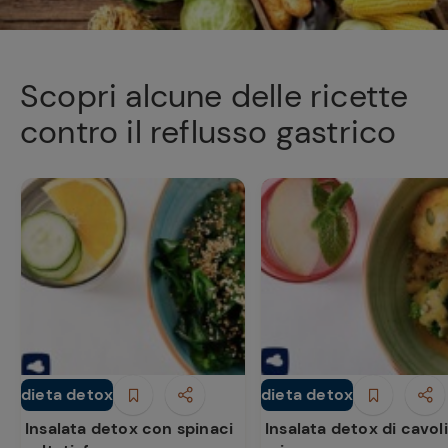
Ricette
preferite
Scopri alcune delle ricette
contro il reflusso gastrico
dieta detox
dieta detox
Piatti Unici
Piatti Unici
Insalata detox con spinaci
Insalata detox di cavoli