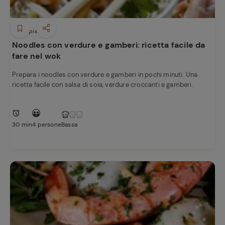
e
Primi piatti
Noodles con verdure e gamberi: ricetta facile da
fare nel wok
Prepara i noodles con verdure e gamberi in pochi minuti. Una
ricetta facile con salsa di soia, verdure croccanti e gamberi.
30 min
4 persone
Bassa