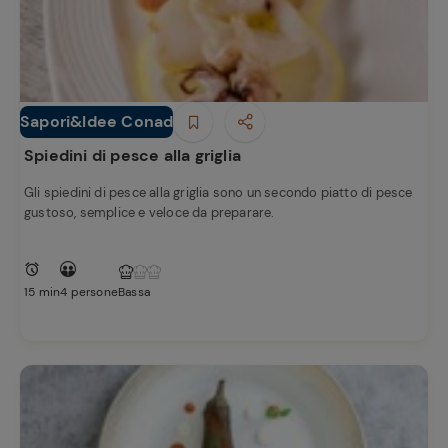
Sapori&Idee Conad
Secondi piatti
Spiedini di pesce alla griglia
Gli spiedini di pesce alla griglia sono un secondo piatto di pesce
gustoso, semplice e veloce da preparare.
15 min
4 persone
Bassa