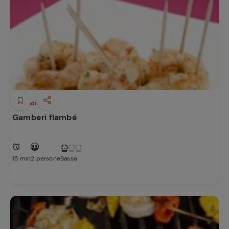
Secondi piatti
Gamberi flambé
15 min
2 persone
Bassa