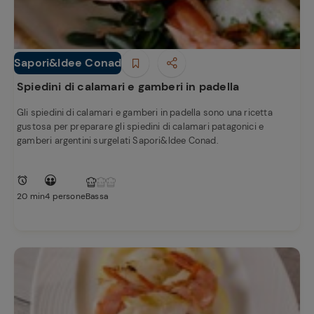
Sapori&Idee Conad
Secondi piatti
Spiedini di calamari e gamberi in padella
Gli spiedini di calamari e gamberi in padella sono una ricetta
gustosa per preparare gli spiedini di calamari patagonici e
gamberi argentini surgelati Sapori&Idee Conad.
20 min
4 persone
Bassa