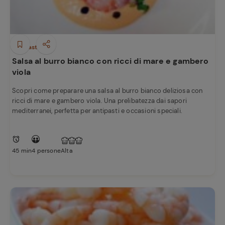
Antipasti
Salsa al burro bianco con ricci di mare e gambero
viola
Scopri come preparare una salsa al burro bianco deliziosa con
ricci di mare e gambero viola. Una prelibatezza dai sapori
mediterranei, perfetta per antipasti e occasioni speciali.
45 min
4 persone
Alta